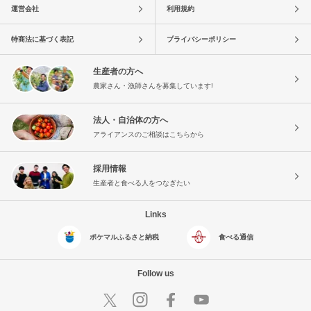
運営会社
利用規約
特商法に基づく表記
プライバシーポリシー
生産者の方へ
農家さん・漁師さんを募集しています!
法人・自治体の方へ
アライアンスのご相談はこちらから
採用情報
生産者と食べる人をつなぎたい
Links
ポケマルふるさと納税
食べる通信
Follow us