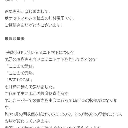
みなさん、はじめまして。

ポケットマルシェ担当の川村陽子です。

ご覧頂きありがとうございます。

🟤🟢🟡🟠🔴

○完熟収穫しているミニトマトについて

地元のお客さん向けにミニトマトを作ってきたので

『ここまで新鮮』

『ここまで完熟』

『EAT LOCAL』

を目標に歩んで参りました。

これまで主に地元の農産物直売所や

地元スーパーでの販売を中心に行って16年目の収穫期になりま
す。

約8か月の間収穫を続けていますので、その時のその季節によって
も味が変わっていきます。

季節ごとの味わいをお届けできないかと考えています。
