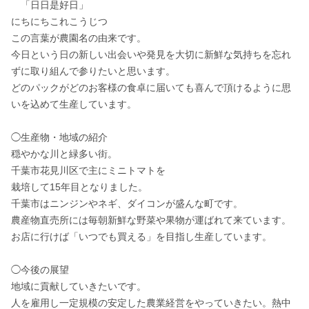
　「日日是好日」

にちにちこれこうじつ

この言葉が農園名の由来です。

今日という日の新しい出会いや発見を大切に新鮮な気持ちを忘れ
ずに取り組んで参りたいと思います。

どのパックがどのお客様の食卓に届いても喜んで頂けるように思
いを込めて生産しています。

◯生産物・地域の紹介

穏やかな川と緑多い街。

千葉市花見川区で主にミニトマトを

栽培して15年目となりました。

千葉市はニンジンやネギ、ダイコンが盛んな町です。

農産物直売所には毎朝新鮮な野菜や果物が運ばれて来ています。
お店に行けば「いつでも買える」を目指し生産しています。

◯今後の展望

地域に貢献していきたいです。

人を雇用し一定規模の安定した農業経営をやっていきたい。熱中