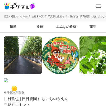
産直・通販のポケマル
生産者一覧
千葉県の生産者
川村哲也 | 日日農園 にちにちのう
情報
投稿
みんなの投稿
商品
千葉県千葉市
川村哲也 | 日日農園 にちにちのうえん
完熟ミニトマト