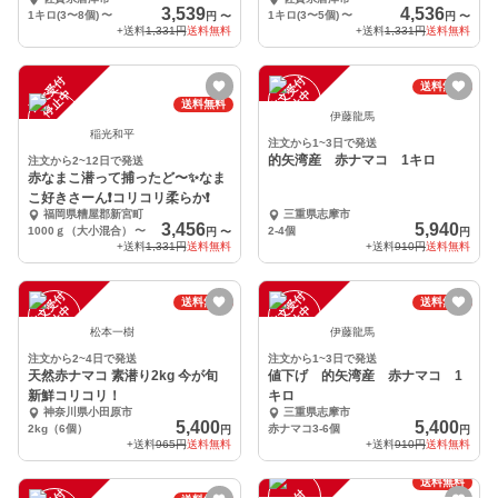
日12/29に発送)
3,539
4,536
1キロ(3〜8個)
〜
1キロ(3〜5個)
〜
円
〜
円
〜
+送料
1,331円
送料無料
+送料
1,331円
送料無料
注
文
受
付
停
止
注
文
受
付
停
止
送料無料
中
中
送料無料
伊藤龍馬
稲光和平
注文から1~3日で発送
的矢湾産 赤ナマコ 1キロ
注文から2~12日で発送
赤なまこ潜って捕ったど〜✨なま
こ好きさーん❗コリコリ柔らか❗
福岡県糟屋郡新宮町
三重県志摩市
3,456
5,940
1000ｇ（大小混合）
〜
2-4個
円
〜
円
+送料
1,331円
送料無料
+送料
910円
送料無料
注
文
受
付
停
止
注
文
受
付
停
止
送料無料
送料無料
中
中
松本一樹
伊藤龍馬
注文から2~4日で発送
注文から1~3日で発送
天然赤ナマコ 素潜り2kg 今が旬
値下げ 的矢湾産 赤ナマコ 1
新鮮コリコリ！
キロ
神奈川県小田原市
三重県志摩市
5,400
5,400
2kg（6個）
赤ナマコ3-6個
円
円
+送料
965円
送料無料
+送料
910円
送料無料
送料無料