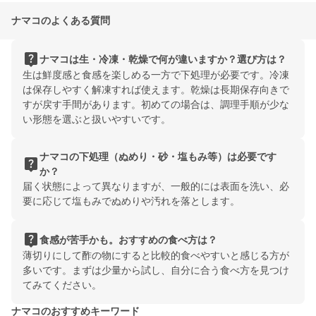
ナマコのよくある質問
live_help
ナマコは生・冷凍・乾燥で何が違いますか？選び方は？
生は鮮度感と食感を楽しめる一方で下処理が必要です。冷凍
は保存しやすく解凍すれば使えます。乾燥は長期保存向きで
すが戻す手間があります。初めての場合は、調理手順が少な
い形態を選ぶと扱いやすいです。
ナマコの下処理（ぬめり・砂・塩もみ等）は必要です
live_help
か？
届く状態によって異なりますが、一般的には表面を洗い、必
要に応じて塩もみでぬめりや汚れを落とします。
live_help
食感が苦手かも。おすすめの食べ方は？
薄切りにして酢の物にすると比較的食べやすいと感じる方が
多いです。まずは少量から試し、自分に合う食べ方を見つけ
てみてください。
ナマコのおすすめキーワード