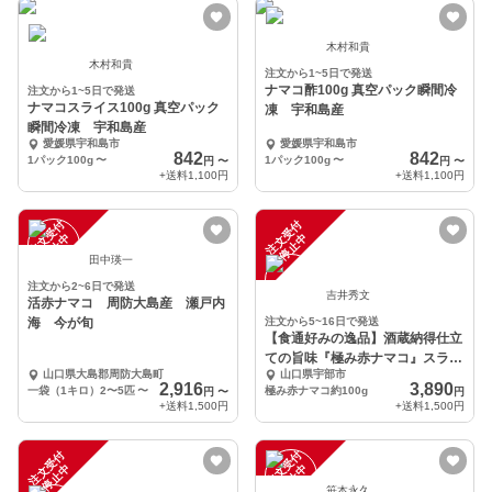
木村和貴
木村和貴
注文から1~5日で発送
ナマコ酢100g 真空パック瞬間冷
注文から1~5日で発送
ナマコスライス100g 真空パック
凍 宇和島産
瞬間冷凍 宇和島産
愛媛県宇和島市
愛媛県宇和島市
842
842
1パック100g
〜
1パック100g
〜
円
〜
円
〜
+送料
1,100円
+送料
1,100円
注
文
受
付
停
止
注
文
受
付
停
止
中
中
田中瑛一
注文から2~6日で発送
吉井秀文
活赤ナマコ 周防大島産 瀬戸内
海 今が旬
注文から5~16日で発送
【食通好みの逸品】酒蔵納得仕立
ての旨味『極み赤ナマコ』スライ
山口県大島郡周防大島町
山口県宇部市
スカット約100g
2,916
3,890
一袋（1キロ）2〜5匹
〜
極み赤ナマコ約100g
円
〜
円
+送料
1,500円
+送料
1,500円
注
文
受
付
停
止
注
文
受
付
停
止
中
中
笹本永久