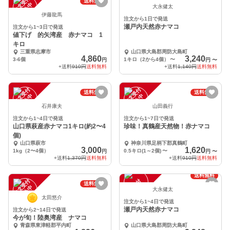
注
文
受
付
停
止
注
文
受
付
停
止
送料無料
中
中
大永健太
伊藤龍馬
注文から1日で発送
瀬戸内天然赤ナマコ
注文から1~3日で発送
値下げ 的矢湾産 赤ナマコ 1
キロ
三重県志摩市
山口県大島郡周防大島町
4,860
3,240
3-6個
1キロ（2から4個）
〜
円
円
〜
+送料
910円
送料無料
+送料
1,140円
送料無料
注
文
受
付
停
止
注
文
受
付
停
止
送料無料
送料無料
中
中
石井康夫
山田義行
注文から1~4日で発送
注文から1~7日で発送
山口県萩産赤ナマコ1キロ(約2〜4
珍味！真鶴産天然物！赤ナマコ
個)
山口県萩市
神奈川県足柄下郡真鶴町
3,000
1,620
1kg（2〜4個）
0.5キロ(1～2個)
〜
円
円
〜
+送料
1,370円
送料無料
+送料
910円
送料無料
送料無料
注
文
受
付
停
止
注
文
受
付
停
止
送料無料
中
中
大永健太
太田悠介
注文から1~4日で発送
瀬戸内天然赤ナマコ
注文から2~14日で発送
今が旬！陸奥湾産 ナマコ
青森県東津軽郡平内町
山口県大島郡周防大島町