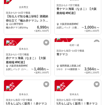
注文から1~7日で発送
吉井秀文
青ナマコ 海鼠（なまこ）【大阪
注文から5~16日で発送
最南端 岬町産】
【知る人ぞ知る極上珍味】酒蔵納
得仕立て『極み赤ナマコ』スライ
山口県宇部市
大阪府泉南郡岬町
スカット約200g
6,990
1,000
極み赤ナマコ約200g
お試しパック（1個～小2個）約250g
〜
円
円
〜
+送料
1,500円
+送料
1,000円
注
文
受
付
停
止
注
文
受
付
停
止
中
中
松村一成
笹本永久
注文から当日~14日で発送
青ナマコ
注文から1~7日で発送
赤ナマコ 海鼠（なまこ）【大阪
最南端 岬町産】
大阪府泉南郡岬町
福岡県築上郡築上町
1,468
3,564
お試しパック（1〜小2個）
〜
1キロ 2〜6個前後
〜
円
〜
円
〜
+送料
1,000円
+送料
1,200円
注
文
受
付
停
止
注
文
受
付
停
止
中
中
笹本永久
笹本永久
注文から当日~7日で発送
注文から当日~7日で発送
5月もしばらく販売！！赤ナマコ
5月もしばらく販売！！青ナマコ