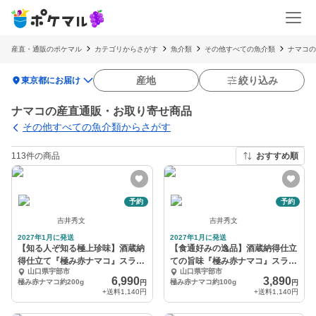
産直・通販のポケマル
カテゴリからさがす
魚介類
その他すべての魚介類
ナマコの
location_on
産地
絞り込み
東京都にお届け
ナマコの産直通販・お取り寄せ商品
その他すべての魚介類からさがす
113件の商品
おすすめ順
予約
予約
吉井秀文
吉井秀文
2027年1月に発送
2027年1月に発送
【知る人ぞ知る極上珍味】酒蔵納
【食通好みの逸品】酒蔵納得仕立
得仕立て『極み赤ナマコ』スライ
ての旨味『極み赤ナマコ』スライ
山口県宇部市
山口県宇部市
スカット約200g
スカット約100g
6,990
3,890
極み赤ナマコ約200g
極み赤ナマコ約100g
円
円
+送料
1,140円
+送料
1,140円