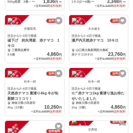
1,836
3,348
500g程度 3個～
〜
1キロ(2〜4個)
〜
円
〜
円
〜
+送料
965円
送料無料
+送料
1,140円
送料無料
注
文
受
付
停
止
注
文
受
付
停
止
送料無料
送料無料
中
中
伊藤龍馬
大永健太
注文から1~3日で発送
注文から1~4日で発送
値下げ 的矢湾産 赤ナマコ 1
瀬戸内天然赤ナマコ 10キロ
キロ
三重県志摩市
山口県大島郡周防大島町
4,860
23,760
3-6個
赤ナマコ10キロ
円
円
+送料
910円
送料無料
+送料
1,985円
送料無料
注
文
受
付
停
止
注
文
受
付
停
止
送料無料
送料無料
中
中
松本一樹
松本一樹
注文から2~4日で発送
注文から2~5日で発送
天然赤ナマコ 素潜り4kg 今が旬
✩.*˚赤ナマコ1kg 素潜り漁お待た
新鮮コリコリ！
せいたしました
神奈川県小田原市
神奈川県小田原市
10,260
4,860
4kg（12個）
1kg（3個）
円
円
+送料
1,195円
送料無料
+送料
965円
送料無料
送料無料
注
文
受
付
停
止
注
文
受
付
停
止
中
中
宗秀明
送料無料