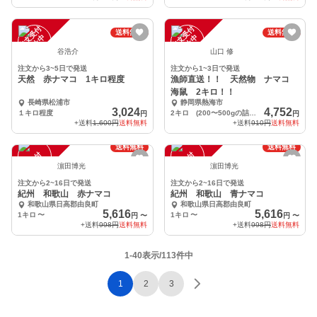
注
文
受
付
停
止
注
文
受
付
停
止
送料無料
送料無料
中
中
谷浩介
山口 修
注文から3~5日で発送
注文から1~3日で発送
天然 赤ナマコ 1キロ程度
漁師直送！！ 天然物 ナマコ
海鼠 2キロ！！
長崎県松浦市
静岡県熱海市
3,024
4,752
１キロ程度
2キロ (200〜500gの詰め合わせ)
円
円
+送料
1,600円
送料無料
+送料
910円
送料無料
送料無料
送料無料
注
文
受
付
停
止
注
文
受
付
停
止
中
中
濵田博光
濵田博光
注文から2~16日で発送
注文から2~16日で発送
紀州 和歌山 赤ナマコ
紀州 和歌山 青ナマコ
和歌山県日高郡由良町
和歌山県日高郡由良町
5,616
5,616
1キロ
〜
1キロ
〜
円
〜
円
〜
+送料
998円
送料無料
+送料
998円
送料無料
1-40表示/113件中
1
2
3