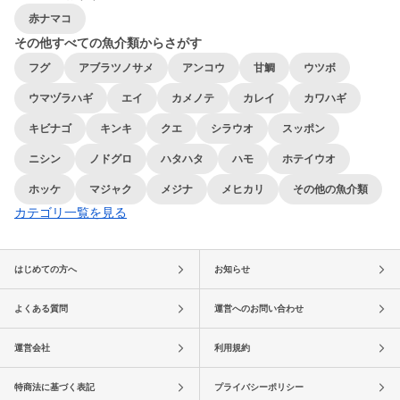
赤ナマコ
その他すべての魚介類からさがす
フグ
アブラツノサメ
アンコウ
甘鯛
ウツボ
ウマヅラハギ
エイ
カメノテ
カレイ
カワハギ
キビナゴ
キンキ
クエ
シラウオ
スッポン
ニシン
ノドグロ
ハタハタ
ハモ
ホテイウオ
ホッケ
マジャク
メジナ
メヒカリ
その他の魚介類
カテゴリ一覧を見る
はじめての方へ
お知らせ
よくある質問
運営へのお問い合わせ
運営会社
利用規約
特商法に基づく表記
プライバシーポリシー