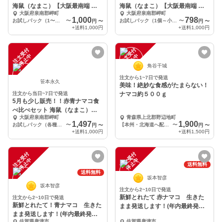
海鼠（なまこ）【大阪最南端 岬
海鼠（なまこ）【大阪最南端 岬
大阪府泉南郡岬町
大阪府泉南郡岬町
町産】
町産】
1,000
798
お試しパック（1〜小2個）
〜
お試しパック（1個～小2個）
〜
円
〜
円
〜
+送料
1,000円
+送料
1,000円
注
文
受
付
停
止
注
文
受
付
停
止
中
中
角谷干城
注文から1~7日で発送
笹本永久
美味！絶妙な食感がたまらない！
注文から当日~7日で発送
ナマコ約５００ｇ
5月も少し販売！！赤青ナマコ食
べ比べセット 海鼠（なまこ）
大阪府泉南郡岬町
青森県上北郡野辺地町
【大阪最南端 岬町産】
1,497
1,900
お試しパック（各種1個ずつ）
〜
【本州・北海道へ配送】ナマコ約５００ｇ
〜
円
〜
円
〜
+送料
1,000円
+送料
1,500円
注
文
受
付
停
止
注
文
受
付
停
止
中
中
送料無料
送料無料
坂本智彦
坂本智彦
注文から2~10日で発送
新鮮とれたて 赤ナマコ 生きた
注文から2~10日で発送
新鮮とれたて！青ナマコ 生きた
まま発送します！(年内最終発送
まま発送します！(年内最終発送
日12/29に発送)
佐賀県唐津市
佐賀県唐津市