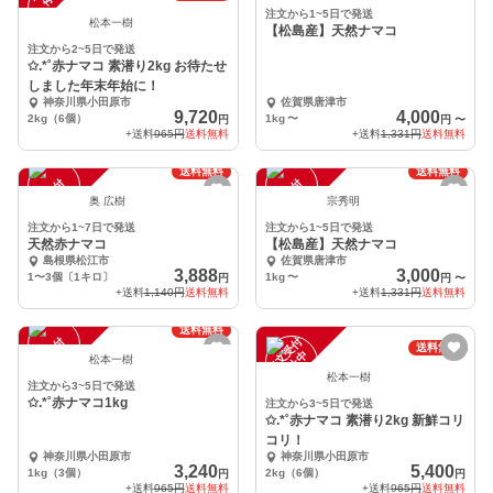
注文から1~5日で発送
松本一樹
【松島産】天然ナマコ
注文から2~5日で発送
✩.*˚赤ナマコ 素潜り2kg お待たせ
しました年末年始に！
神奈川県小田原市
佐賀県唐津市
9,720
4,000
2kg（6個）
1kg
〜
円
円
〜
+送料
965円
送料無料
+送料
1,331円
送料無料
送料無料
送料無料
注
文
受
付
停
止
注
文
受
付
停
止
中
中
奥 広樹
宗秀明
注文から1~7日で発送
注文から1~5日で発送
天然赤ナマコ
【松島産】天然ナマコ
島根県松江市
佐賀県唐津市
3,888
3,000
1〜3個〔1キロ〕
1kg
〜
円
円
〜
+送料
1,140円
送料無料
+送料
1,331円
送料無料
送料無料
注
文
受
付
停
止
注
文
受
付
停
止
送料無料
中
中
松本一樹
松本一樹
注文から3~5日で発送
✩.*˚赤ナマコ1kg
注文から3~5日で発送
✩.*˚赤ナマコ 素潜り2kg 新鮮コリ
コリ！
神奈川県小田原市
神奈川県小田原市
3,240
5,400
1kg（3個）
2kg（6個）
円
円
+送料
965円
送料無料
+送料
965円
送料無料