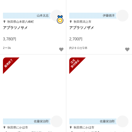
山本太志
伊藤徳洋
秋田県山本郡八峰町
秋田県潟上市
アブラツノサメ
アブラツノザメ
3,780円
2,700円
2ー3k
約2キロが2本
販売終了
新規受付停止
佐藤栄治郎
佐藤栄治郎
秋田県にかほ市
秋田県にかほ市