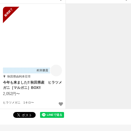
販売終了
村井勝貴
秋田県由利本荘市
今年も来ました‼️ 秋田県産 ヒラツメ
ガニ［マルガニ］BOX‼️
2,052円〜
ヒラツメガニ 1キロ〜