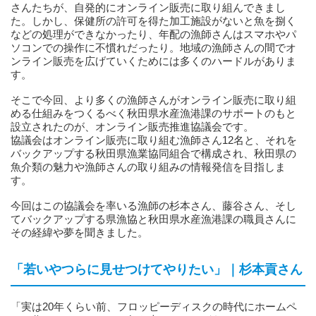
さんたちが、自発的にオンライン販売に取り組んできまし
た。しかし、保健所の許可を得た加工施設がないと魚を捌く
などの処理ができなかったり、年配の漁師さんはスマホやパ
ソコンでの操作に不慣れだったり。地域の漁師さんの間でオ
ンライン販売を広げていくためには多くのハードルがありま
す。
そこで今回、より多くの漁師さんがオンライン販売に取り組
める仕組みをつくるべく秋田県水産漁港課のサポートのもと
設立されたのが、オンライン販売推進協議会です。
協議会はオンライン販売に取り組む漁師さん12名と、それを
バックアップする秋田県漁業協同組合で構成され、秋田県の
魚介類の魅力や漁師さんの取り組みの情報発信を目指しま
す。
今回はこの協議会を率いる漁師の杉本さん、藤谷さん、そし
てバックアップする県漁協と秋田県水産漁港課の職員さんに
その経緯や夢を聞きました。
「若いやつらに見せつけてやりたい」｜杉本貢さん
「実は20年くらい前、フロッピーディスクの時代にホームペ