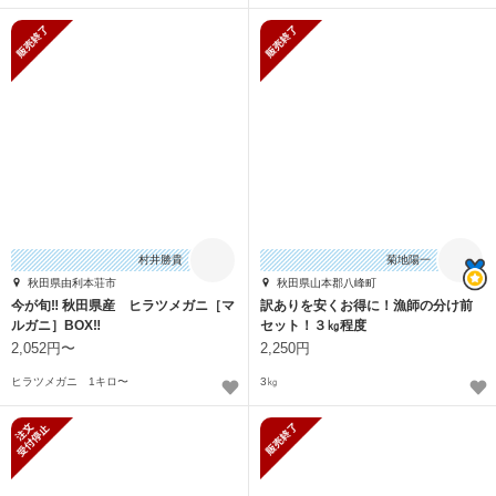
販売終了
販売終了
村井勝貴
菊地陽一
秋田県由利本荘市
秋田県山本郡八峰町
今が旬‼️ 秋田県産 ヒラツメガニ［マ
訳ありを安くお得に！漁師の分け前
ルガニ］BOX‼️
セット！３㎏程度
2,052円〜
2,250円
ヒラツメガニ 1キロ〜
3㎏
新規受付停止
販売終了