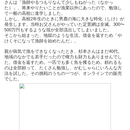
さんは「漁師やるつもりなんて少しもねがった（なかっ
た）」。将来やりたいことが漁業以外にあったので、勉強し
て一般の高校に進学しました。
しかし、高校2年生のときに男鹿の海に大きな時化（しけ）が
発生します。当時お父さんがやっていた定置網は全滅。300〜
500万円もするような筏が全部流出してしまいました。
そこから始まった、地獄のような生活。借金を返すため「や
けくそになって漁師を始めたんだ」。
親が病気で漁をできなくなったとき、杉本さんはまだ40代。
地域のなかでも若手だったので権力も財力もありませんでし
た。借金を返すため。一匹でも多く魚を獲るため。頼れるも
のは全部頼って、たくさん勉強し、がむしゃらにいろんな方
法を試した。その挑戦のうちの一つが、オンラインでの販売
でした。