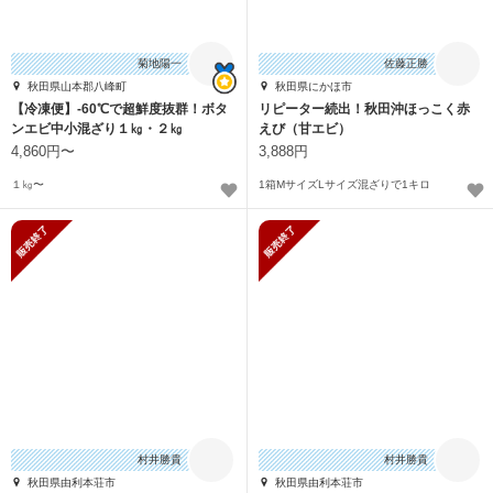
菊地陽一
佐藤正勝
秋田県山本郡八峰町
秋田県にかほ市
【冷凍便】-60℃で超鮮度抜群！ボタ
リピーター続出！秋田沖ほっこく赤
ンエビ中小混ざり１㎏・２㎏
えび（甘エビ）
4,860円〜
3,888円
１㎏〜
1箱MサイズLサイズ混ざりで1キロ
販売終了
販売終了
村井勝貴
村井勝貴
秋田県由利本荘市
秋田県由利本荘市