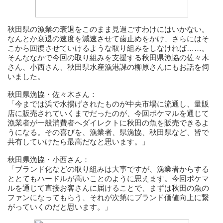
秋田県の漁業の衰退をこのまま見過ごすわけにはいかない。
なんとか衰退の速度を減速させて歯止めをかけ、さらにはそ
こから回復させていけるような取り組みをしなければ……。
そんななかで今回の取り組みを支援する秋田県漁協の佐々木
さん、小西さん、秋田県水産漁港課の柳原さんにもお話を伺
いました。
秋田県漁協・佐々木さん：
「今までは浜で水揚げされたものが中央市場に流通し、量販
店に販売されていくまでだったのが、今回ポケマルを通じて
漁業者が一般消費者へダイレクトに秋田の魚を販売できるよ
うになる。その喜びを、漁業者、県漁協、秋田県など、皆で
共有していけたら最高だなと思います。」
秋田県漁協・小西さん：
「ブランド化などの取り組みは大事ですが、漁業者からする
ととてもハードルが高いことのように思えます。今回ポケマ
ルを通じて直接お客さんに届けることで、まずは秋田の魚の
ファンになってもらう、それが次第にブランド価値向上に繋
がっていくのだと思います。」