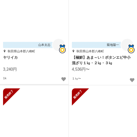
山本太志
菊地陽一
秋田県山本郡八峰町
秋田県山本郡八峰町
ヤリイカ
【極鮮】あま～い！ボタンエビ中小
混ざり１㎏・２㎏・３㎏
3,240円
4,536円〜
1k
１㎏〜
販売終了
販売終了