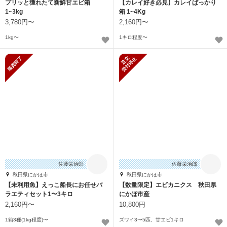
プリッと獲れたて新鮮甘エビ箱
【カレイ好き必見】カレイばっかり
1~3kg
箱 1~4Kg
3,780円〜
2,160円〜
1kg〜
1キロ程度〜
販売終了
新規受付停止
佐藤栄治郎
佐藤栄治郎
秋田県にかほ市
秋田県にかほ市
【未利用魚】えっこ船長にお任せバ
【数量限定】エビカニクス 秋田県
ラエティセット1〜3キロ
にかほ市産
2,160円〜
10,800円
1箱3種(1kg程度)〜
ズワイ3〜5匹、甘エビ1キロ