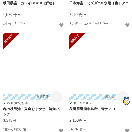
秋田県産 カレイBOX ‼️［鮮魚］
日本海産 ミズダコ‼️ 水蛸［生］タコ
1,620円〜
2,322円〜
カレイ 1キロ〜
ミズダコ 足4本 約1キロ〜
販売終了
販売終了
佐藤正勝
藤谷 誠
秋田県にかほ市
秋田県男鹿市
春の秋田沖 完全おまかせ！鮮魚パ
秋田県男鹿半島産 青ナマコ
ック
3,348円
2,160円〜
3種から4種で1箱
1kg 3-5個〜