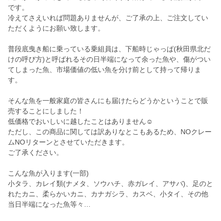
です。
冷えてさえいれば問題ありませんが、ご了承の上、ご注文してい
ただくようにお願い致します。
普段底曳き船に乗っている乗組員は、下船時じゃっぱ(秋田県北だ
けの呼び方)と呼ばれるその日半端になって余った魚や、傷がつい
てしまった魚、市場価値の低い魚を分け前として持って帰りま
す。
そんな魚を一般家庭の皆さんにも届けたらどうかということで販
売することにしました！
低価格でおいしいに越したことはありません☺️
ただし、この商品に関しては訳ありなとこもあるため、NOクレー
ムNOリターンとさせていただきます。
ご了承ください。
こんな魚が入ります(一部)
小タラ、カレイ類(ナメタ、ソウハチ、赤ガレイ、アサバ)、足のと
れたカニ、柔らかいカニ、カナガシラ、カスベ、小タイ、その他
当日半端になった魚等々…