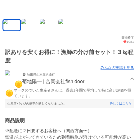
販売終了
1981
訳ありを安くお得に！漁師の分け前セット！３㎏程
度
みんなの投稿を見る
秋田県山本郡八峰町
菊地陽一 | 合同会社fish door
マークのついた生産者さんは、過去1年間で平均して特に高い評価を得
ています。
生産者バッジの基準が新しくなりました。
詳しくはこちら
商品説明
※配送に２日要するお客様へ（関西方面〜）
気温が上がってきているため到着時氷が溶けている可能性が高い