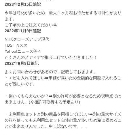
2023年2月15日追記
今年は時化が多いため、最大１ヶ月程お待たせする可能性があり
ます。
ご了承の上ご注文ください🙇
2022年11月9日追記
NHKクローズアップ現代
TBS Nスタ
Yahoo!ニュース等々
たくさんのメディアで取り上げていただきました！
2022年6月9日追記
よくお問い合わせがあるので、記載しておきます。
・エビを入れてほしい➡️単価が高いため金額的な問題で入れるこ
とが難しいです。
・捌いてもらえないか？➡️別の許可が必要となるため現時点では
出来ません。(今後許可取得する予定あり)
・未利用魚セットと別の商品を同梱してほしい➡️別の最大サイズ
の箱を使っても未利用魚セット自体の量が多いため箱に収めるこ
とが出来ませんでした。申し訳ないです、、、