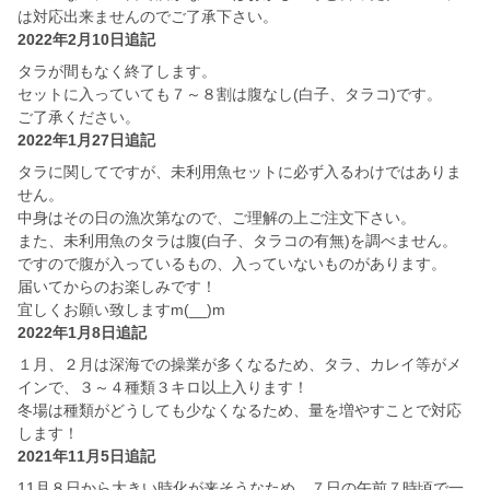
は対応出来ませんのでご了承下さい。
2022年2月10日追記
タラが間もなく終了します。
セットに入っていても７～８割は腹なし(白子、タラコ)です。
ご了承ください。
2022年1月27日追記
タラに関してですが、未利用魚セットに必ず入るわけではありま
せん。
中身はその日の漁次第なので、ご理解の上ご注文下さい。
また、未利用魚のタラは腹(白子、タラコの有無)を調べません。
ですので腹が入っているもの、入っていないものがあります。
届いてからのお楽しみです！
宜しくお願い致しますm(__)m
2022年1月8日追記
１月、２月は深海での操業が多くなるため、タラ、カレイ等がメ
インで、３～４種類３キロ以上入ります！
冬場は種類がどうしても少なくなるため、量を増やすことで対応
します！
2021年11月5日追記
11月８日から大きい時化が来そうなため、７日の午前７時頃で一