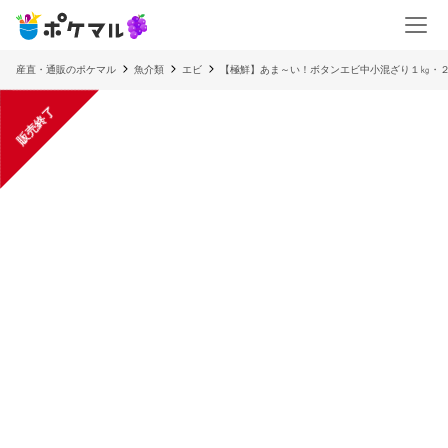
産直・通販のポケマル
魚介類
エビ
【極鮮】あま～い！ボタンエビ中小混ざり１㎏・
販売終了