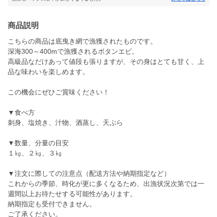
商品説明
こちらの商品は底曳き網で漁獲されたものです。
深海300～400mで漁獲されるボタンエビ。
高級品なだけあって値段も張りますが、その身はとても甘く、上
品な味わいを楽しめます。
この機会にぜひご賞味ください！
▼食べ方
刺身、塩焼き、汁物、酒蒸し、天ぷら
▼数量、分量の目安
１㎏、２㎏、３㎏
▼注文に際しての注意点（配送方法や納期指定など）
これからの季節、時化が更に多くなるため、出漁状況次第では一
週間以上お待たせする可能性があります。
納期指定も受付できません。
ご了承ください。