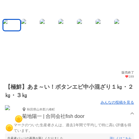
販売終了
189
【極鮮】あま～い！ボタンエビ中小混ざり１㎏・２
㎏・３㎏
みんなの投稿を見る
秋田県山本郡八峰町
菊地陽一 | 合同会社fish door
マークのついた生産者さんは、過去1年間で平均して特に高い評価を得
ています。
生産者バッジの基準が新しくなりました。
詳しくはこちら