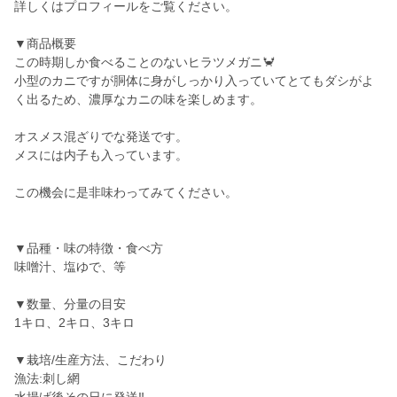
詳しくはプロフィールをご覧ください。
▼商品概要
この時期しか食べることのないヒラツメガニ🦀
小型のカニですが胴体に身がしっかり入っていてとてもダシがよ
く出るため、濃厚なカニの味を楽しめます。
オスメス混ざりでな発送です。
メスには内子も入っています。
この機会に是非味わってみてください。
▼品種・味の特徴・食べ方
味噌汁、塩ゆで、等
▼数量、分量の目安
1キロ、2キロ、3キロ
▼栽培/生産方法、こだわり
漁法:刺し網