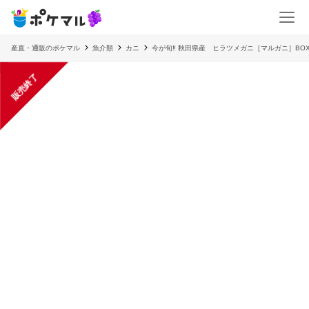
産直・通販のポケマル
魚介類
カニ
今が旬‼️ 秋田県産 ヒラツメガニ［マルガニ］BOX‼
販売終了