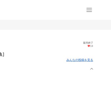
販売終了
18
魚］
みんなの投稿を見る
。