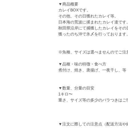
▼商品概要
カレイBOXです。
その他、その日獲れたカレイ等。
日本海の荒波に揉まれたカレイ達です
秋田県沿岸にて捕獲したカレイをその
獲ったのち沖で氷〆を行っております。
※魚種、サイズは選べませんのでご注
▼品種・味の特徴・食べ方
煮付け、焼き、唐揚げ、一夜干し、等
▼数量、分量の目安
1キロ〜
重さ、サイズ等の多少のバラつきはご
▼注文に際しての注意点（配送方法や