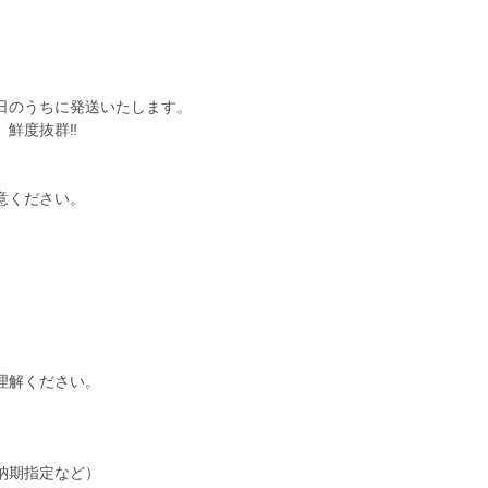
。
日のうちに発送いたします。
鮮度抜群‼️
意ください。
理解ください。
納期指定など）