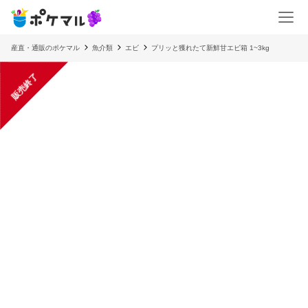
産直・通販のポケマル
魚介類
エビ
プリッと獲れたて新鮮甘エビ箱 1~3kg
販売終了