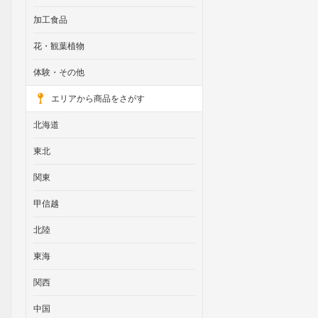
加工食品
花・観葉植物
体験・その他
エリアから商品をさがす
北海道
東北
関東
甲信越
北陸
東海
関西
中国