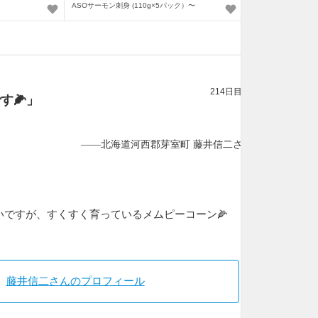
ASOサーモン刺身 (110g×5パック）〜
214日目
です
🌽
」
——北海道河西郡芽室町 藤井信二さん
いですが、すくすく育っているメムピーコーン🌽
藤井信二さんのプロフィール