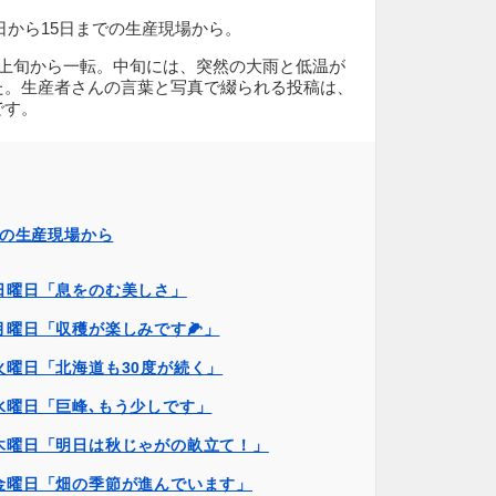
1日から15日までの生産現場から。
月上旬から一転。中旬には、突然の大雨と低温が
た。生産者さんの言葉と写真で綴られる投稿は、
です。
日の生産現場から
日日曜日「息をのむ美しさ」
月曜日「収穫が楽しみです🌽」
火曜日「北海道も30度が続く」
水曜日「巨峰､もう少しです」
日木曜日「明日は秋じゃがの畝立て！」
日金曜日「畑の季節が進んでいます」