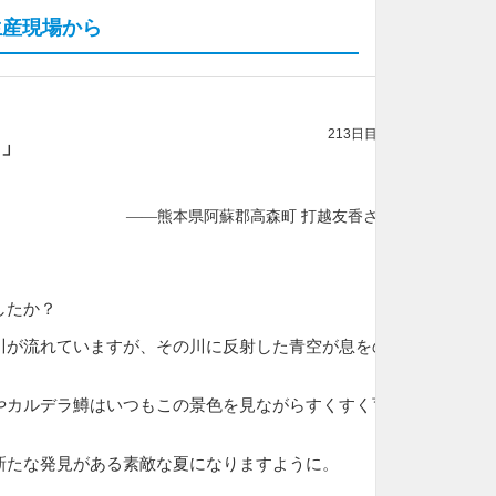
生産現場から
213日目
さ
」
——熊本県阿蘇郡高森町 打越友香さん
。
したか？
川が流れていますが、その川に反射した青空が息をの
やカルデラ鱒はいつもこの景色を見ながらすくすく育
新たな発見がある素敵な夏になりますように。