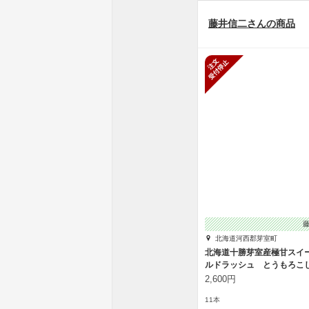
藤井信二さんの商品
新規受付停
北海道河西郡芽室町
北海道十勝芽室産極甘スイ
ルドラッシュ とうもろこ
2,600円
11本