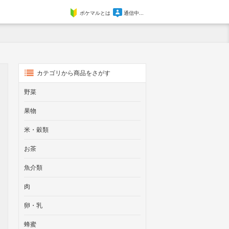
ポケマルとは
通信中...
カテゴリから商品をさがす
野菜
果物
米・穀類
お茶
魚介類
肉
卵・乳
蜂蜜