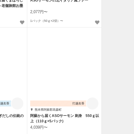
ら届くまぼろし
ASOサーモンの北イタリア風ソテー
～老舗旅館お墨
2,077円〜
1パック（50ｇ×2切）〜
打越友香
打越友香
熊本県阿蘇郡高森町
ぎだしの伝統の
阿蘇から届くASOサーモン 刺身 550ｇ以
上（110ｇ×5パック)
4,039円〜