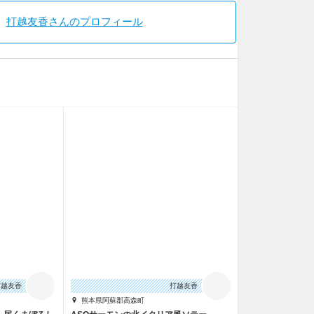
打越友香さんのプロフィール
打越友香
打越友香
熊本県阿蘇郡高森町