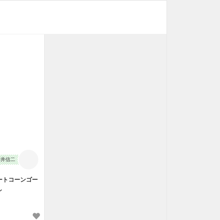
止
藤井信二
ートコーンゴー
し