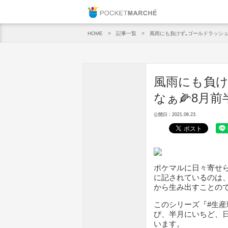
Pocket M
記事一覧
風雨にも負けず｡ゴールドラッシュ
HOME
風雨にも負け
なぁ🌽8月
公開日：2021.08.23.
ポケマルに日々寄せ
に記されているのは
から生み出すことの
このシリーズ『#生産
び、半月にいちど、
います。