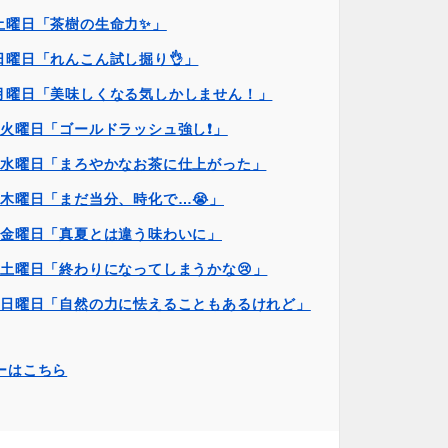
土曜日「茶樹の生命力✨」
日曜日「れんこん試し掘り👌」
日月曜日「美味しくなる気しかしません！」
日火曜日「ゴールドラッシュ強し❗」
1日水曜日「まろやかなお茶に仕上がった」
日木曜日「まだ当分、時化で…😭」
日金曜日「真夏とは違う味わいに」
日土曜日「終わりになってしまうかな😢」
5日日曜日「自然の力に怯えることもあるけれど」
ーはこちら