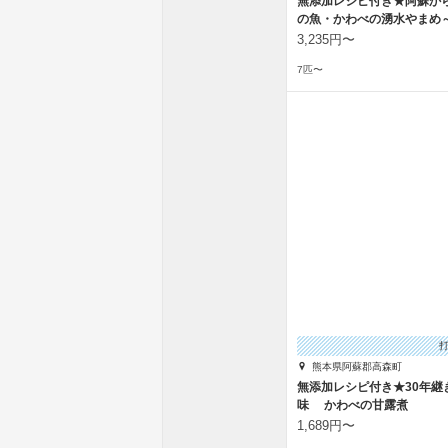
無添加レシピ付き★阿蘇か
の魚・かわべの湧水やまめ
付き
3,235円〜
7匹〜
熊本県阿蘇郡高森町
無添加レシピ付き★30年継
味 かわべの甘露煮
1,689円〜