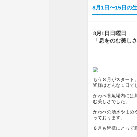
8月1日〜15日の
8月1日日曜日
「
息をのむ美し
もう８月がスタート
皆様はどんな１日で
かわべ養魚場内には
む美しさでした。
かわべの湧水やまめ
っております。
８月も皆様にとって