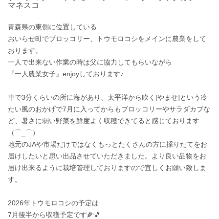
マネスコ
青森県の東側に位置している

おいらせ町でブロッコリー、トウモロコシをメインに農業をして
おります。

一人で出来ない作業の時は父に協力してもらいながら

『一人農業女子』enjoyしております♪

車で3分くらいの所に海があり、太平洋から吹く[やませ]という冷
たい風のおかげで7月に入ってからもブロッコリーやサラダカブな
ど、暑さに弱い野菜を鮮度よく収穫できてると感じております
（⌒_⌒）

地元のJAや市場だけではなくもっとたくさんの方に採りたてをお
届けしたいと思い出品させていただきました。より良い品物をお
届け出来るように栽培管理しておりますので宜しくお願い致しま
す。

2026年トウモロコシの予定は

7月後半から収穫予定です🌽🎵
