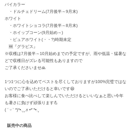
バイカラー

　・ドルチェドリーム(7月後半～9月末)

ホワイト

　・ホワイトショコラ(7月後半～8月末)

　・ホイップコーン(9月始め～)

　・ピュアホワイト(・・?)時期未定

　🆕️『グラビス』

※収穫は7月後半～10月始めまでの予定ですが、雨や低温・猛暑な
どで収穫日がズレる可能性もありますので

ご了承くださいませ🙏

1つ1つに心を込めてベストを尽くしておりますが100%完璧ではな
いのでご了承いただけると幸いです😆

お客様に食べ比べして楽しんでいただけるといいなぁと思い今年
も暑さに負けず頑張ります💪

販売中の商品