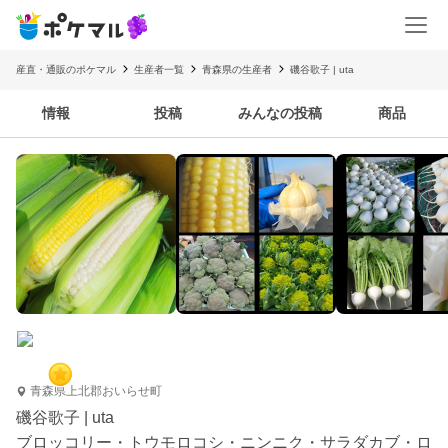
産直・通販のポケマル
生産者一覧
青森県の生産者
磯谷歌子 | uta
情報
投稿
みんなの投稿
商品
青森県上北郡おいらせ町
磯谷歌子 | uta
ブロッコリー・トウモロコシ・ニンニク・サラダカブ・ロ