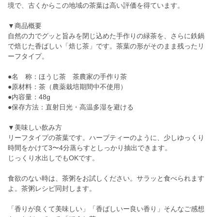
境で、古くからこの地域の茶葉は高い評価を得ています。
▼商品概要
自然の力でグッと旨みを閉じ込めた手作りの緑茶を、さらに鉄鍋
で焙じた香ばしい「焙じ茶」です。茶葉の形がそのまま残ったリ
ーフタイプ。
●名 称：ほうじ茶 茶農家の手作り茶
●原材料：茶（農薬栽培期間中不使用）
●内容量：48g
●保存方法：直射日光・高温多湿を避ける
▼美味しい飲み方
リーフタイプの茶葉です。ハーブティーのように、少しゆっくり
時間をかけて3〜4分蒸らすとしっかり抽出できます。
じっくり水出しでもOKです。
食欲のない時は、茶粥をお試しください。サラッと食べられます
よ。茶粥レシピ同封します。
「香りが良くて美味しい」「香ばしいー良い香り」そんなご感想