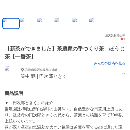
注文受付停止中
1
【新茶ができました】茶農家の手づくり茶 ほうじ
茶【一番茶】
みんなの投稿を見る
和歌山県西牟婁郡白浜町
笠中 勤 | 円次郎ときく
商品説明
▼「円次郎ときく」の紹介
当農園は和歌山県白浜町の山奥深く、自然豊かな日置川上流にあ
り、祖父母の円次郎ときくの代から、茶葉と柑橘類を育て70年以
上続いています。
霧が深く昼夜の気温差が大きい気候は茶葉を育てるのに適した環