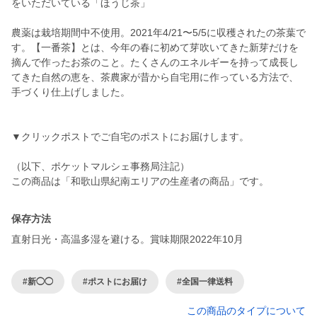
をいただいている「ほうじ茶」
農薬は栽培期間中不使用。2021年4/21〜5/5に収穫されたの茶葉で
す。【一番茶】とは、今年の春に初めて芽吹いてきた新芽だけを
摘んで作ったお茶のこと。たくさんのエネルギーを持って成長し
てきた自然の恵を、茶農家が昔から自宅用に作っている方法で、
手づくり仕上げしました。
▼クリックポストでご自宅のポストにお届けします。
（以下、ポケットマルシェ事務局注記）
この商品は「和歌山県紀南エリアの生産者の商品」です。
保存方法
直射日光・高温多湿を避ける。賞味期限2022年10月
#新◯◯
#ポストにお届け
#全国一律送料
この商品のタイプについて