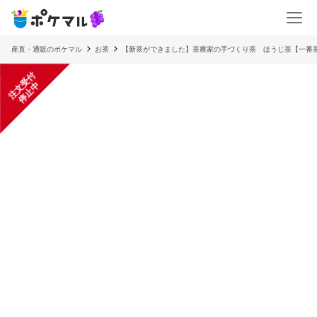
産直・通販のポケマル
お茶
【新茶ができました】茶農家の手づくり茶 ほうじ茶【一番
注
文
受
付
停
止
中