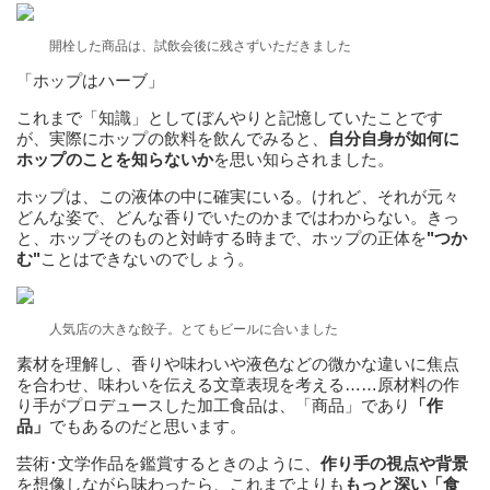
開栓した商品は、試飲会後に残さずいただきました
「ホップはハーブ」
これまで「知識」としてぼんやりと記憶していたことです
が、実際にホップの飲料を飲んでみると、
自分自身が如何に
ホップのことを知らないか
を思い知らされました。
ホップは、この液体の中に確実にいる。けれど、それが元々
どんな姿で、どんな香りでいたのかまではわからない。きっ
と、ホップそのものと対峙する時まで、ホップの正体を
"つか
む"
ことはできないのでしょう。
人気店の大きな餃子。とてもビールに合いました
素材を理解し、香りや味わいや液色などの微かな違いに焦点
を合わせ、味わいを伝える文章表現を考える……原材料の作
り手がプロデュースした加工食品は、「商品」であり
「作
品」
でもあるのだと思います。
芸術･文学作品を鑑賞するときのように、
作り手の視点や背景
を想像しながら味わったら、これまでよりも
もっと深い「食