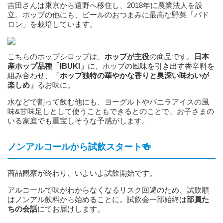
吉田さんは東京から遠野へ移住し、2018年に農業法人を設
立。ホップの他にも、ビールのおつまみに最高な野菜「パド
ロン」を栽培しています。
こちらのホップシロップは、
ホップが主役
の商品です。
日本
産ホップ品種「IBUKI」
に、ホップの風味を引き出す香辛料を
組み合わせ、
「ホップ独特の華やかな香りと奥深い味わいが
楽しめ」
るお味に。
水などで割って飲む他にも、ヨーグルトやバニラアイスの風
味&甘味足しとして使うこともできるとのことで、お子さまの
いる家庭でも重宝しそうな予感がします。
ノンアルコールから試飲スタート🍻
商品観察が終わり、いよいよ試飲開始です。
アルコールで味がわからなくなるリスク回避のため、試飲順
はノンアル飲料から始めることに。試飲会一部始終は
部員た
ちの会話
にてお届けします。