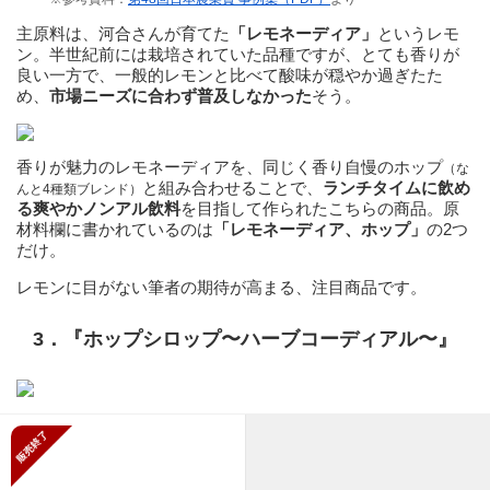
主原料は、河合さんが育てた
「レモネーディア」
というレモ
ン。半世紀前には栽培されていた品種ですが、とても香りが
良い一方で、一般的レモンと比べて酸味が穏やか過ぎたた
め、
市場ニーズに合わず普及しなかった
そう。
香りが魅力のレモネーディアを、同じく香り自慢のホップ
（な
と組み合わせることで、
ランチタイムに飲め
んと4種類ブレンド）
る爽やかノンアル飲料
を目指して作られたこちらの商品。原
材料欄に書かれているのは
「レモネーディア、ホップ」
の2つ
だけ。
レモンに目がない筆者の期待が高まる、注目商品です。
3．『ホップシロップ〜ハーブコーディアル〜』
販売終了