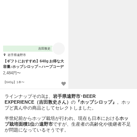
吉田敦史
岩手県遠野市
【ギフトにおすすめ】640g お得な大
容量♪ホップシロップ～ハーブコーデ
ィアル～
2,484円〜
【640g】1本〜
ラインナップその3は、
岩手県遠野市･BEER
EXPERIENCE（吉田敦史さん）
の
『ホップシロップ』
。ホッ
プど真ん中の商品としてセレクトしました。
半世紀前からホップ栽培が行われ、現在も日本における
ホッ
プ栽培面積1位
の
遠野市
ですが、生産者の高齢化や後継者不足
が問題になっているそうです。