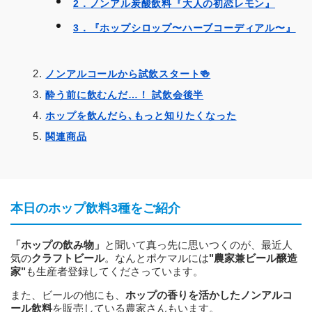
2．ノンアル炭酸飲料『大人の初恋レモン』
3．『ホップシロップ〜ハーブコーディアル〜』
ノンアルコールから試飲スタート🍻
酔う前に飲むんだ…！ 試飲会後半
ホップを飲んだら､もっと知りたくなった
関連商品
本日のホップ飲料3種をご紹介
「ホップの飲み物」
と聞いて真っ先に思いつくのが、最近人
気の
クラフトビール
。なんとポケマルには
"農家兼ビール醸造
家"
も生産者登録してくださっています。
また、ビールの他にも、
ホップの香りを活かしたノンアルコ
ール飲料
を販売している農家さんもいます。