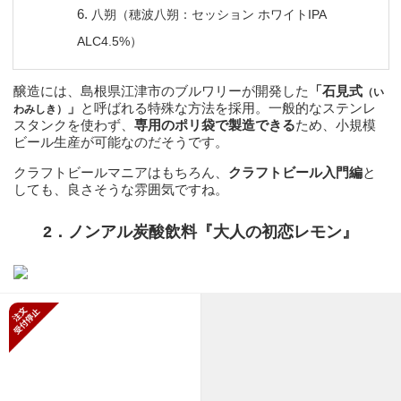
八朔（穂波八朔：セッション ホワイトIPA
ALC4.5%）
醸造には、島根県江津市のブルワリーが開発した
「石見式
（い
」
と呼ばれる特殊な方法を採用。一般的なステンレ
わみしき）
スタンクを使わず、
専用のポリ袋で製造できる
ため、小規模
ビール生産が可能なのだそうです。
クラフトビールマニアはもちろん、
クラフトビール入門編
と
しても、良さそうな雰囲気ですね。
2．ノンアル炭酸飲料『大人の初恋レモン』
新規受付停止