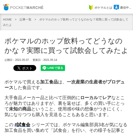
Pocket Marche
ポケマルとは
通信中...
記事一覧
ポケマルのホップ飲料ってどうなのかな？実際に買って試飲会して
HOME
みたよ
ポケマルのホップ飲料ってどうなの
かな？実際に買って試飲会してみたよ
公開日：2021.05.07.
更新日：2021.05.14.
ポケマルで買える
加工食品
は、
一次産業の生産者がプロデュ
ース
した食品です。
大手食品メーカー品と比べて圧倒的に
ローカル
で
レア
なとこ
ろが魅力ではありますが、裏を返せば、多くの買い手にとっ
て
未知の商品
ということ。使用感や味の想像がつきにくく、
気になりつつも購入を見送ることもあると思います。
この
#試食会
シリーズでは、ポケマル編集部員3名が気になる
加工食品を買い集めて「試食会」を行い、その様子を記事と