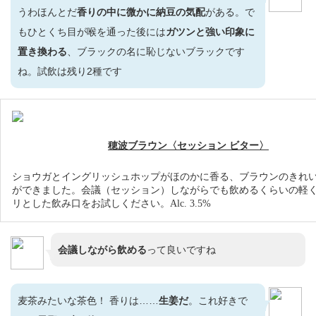
うわほんとだ
香りの中に微かに納豆の気配
がある。で
もひとくち目が喉を通った後には
ガツンと強い印象に
置き換わる
、ブラックの名に恥じないブラックです
ね。試飲は残り2種です
穂波ブラウン〈セッション ビター〉
ショウガとイングリッシュホップがほのかに香る、ブラウンのきれ
ができました。会議（セッション）しながらでも飲めるくらいの軽
リとした飲み口をお試しください。Alc. 3.5%
会議しながら飲める
って良いですね
麦茶みたいな茶色！ 香りは……
生姜だ
。これ好きで