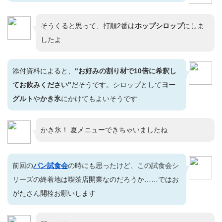
そうくると思って、打順2番は
ホップシロップ
にしま
したよ
添付資料によると、
"お好みの割り材で10倍に希釈し
てお飲みください"
だそうです。シロップとして
ヨー
グルト
や
かき氷
にかけてもよいそうです
かき氷！ 夏メニューできちゃいましたね
前回の
パン試食会
の時にも思ったけど、この試食会シ
リーズの終着地は喫茶店開業なのだろうか……ではお
がたさん開栓お願いします