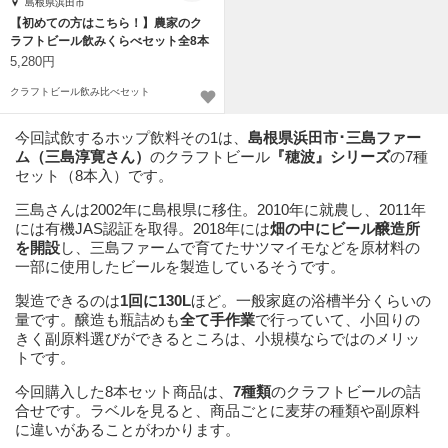
島根県浜田市
【初めての方はこちら！】農家のク
ラフトビール飲みくらべセット全8本
5,280円
クラフトビール飲み比べセット
今回試飲するホップ飲料その1は、
島根県浜田市･三島ファー
ム（三島淳寛さん）
のクラフトビール
『穂波』シリーズ
の7種
セット（8本入）です。
三島さんは2002年に島根県に移住。2010年に就農し、2011年
には有機JAS認証を取得。2018年には
畑の中にビール醸造所
を開設
し、三島ファームで育てたサツマイモなどを原材料の
一部に使用したビールを製造しているそうです。
製造できるのは
1回に130L
ほど。一般家庭の浴槽半分くらいの
量です。醸造も瓶詰めも
全て手作業
で行っていて、小回りの
きく副原料選びができるところは、小規模ならではのメリッ
トです。
今回購入した8本セット商品は、
7種類
のクラフトビールの詰
合せです。ラベルを見ると、商品ごとに麦芽の種類や副原料
に違いがあることがわかります。