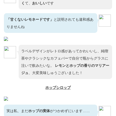
く
て、
おいしい
です
「甘くないレモネードです」
と説明されても違和感あ
りませんね
ラベルデザインがレトロ感があってかわいいし、純喫
茶やクラシックなカフェバーで自分で瓶からグラスに
注いで飲みたいな。
レモンとホップの香りのマリアー
ジュ
、大変美味しゅうございました！
ホップシロップ
実は私、まだ
ホップの実体
がつかめずにいます……