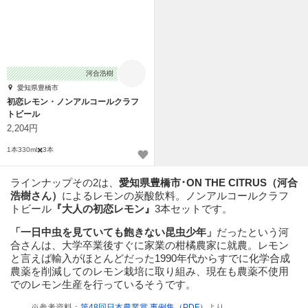
河合浩樹
愛知県豊橋市
初恋レモン・ノンアルコールクラフ
トビール
2,204円
1本330ml✖️3本
ラインナップその2は、
愛知県豊橋市･ON THE CITRUS（河合
浩樹さん）
によるレモンの炭酸飲料。ノンアルコールクラフ
トビール
『大人の初恋レモン』
3本セットです。
「一日中虫を見ていても飽きない昆虫少年」
だったという河
合さんは、大学卒業後すぐに家業の柑橘農家に就農。レモン
と言えば輸入がほとんどだった1990年代からすでに化学合成
農薬を削減してのレモン栽培に取り組み、現在も農薬不使用
でのレモン生産を行っているそうです。
※参考資料：
第48回日本農業賞 事例集（PDF）
より