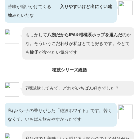
苦味が追いかけてくる……
入りやすいけど出にくい建
物
みたいだな
もしかして
八朔だからIPA&
柑橘系ホップを選んだ
のか
な。そういう
こだわり
が私はとても好きです。今とて
も
餃子
が食べたい気分です
穂波シリーズ総括
7種試飲してみて、どれがいちばん好きでした？
私はバナナの香りがした「穂波ホワイト」です。苦く
なくて、いちばん飲みやすかったです
私は何でも美味しいと感じる人間なので甲乙付けがた