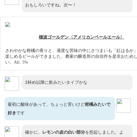
おもしろいですね。次〜！
穂波ゴールデン〈アメリカンペールエール〉
さわやかな柑橘の香りと、適度な苦味の中にさつまいも「紅はるか
楽しめるビールができました。農家の醸造所の自信作を是非おため
い。Alc. 5%
2杯め以降に飲みたいタイプかな
最初に酸味があって、ちょっと苦いけど
柑橘みたいで
好き
です
確かに、
レモンの皮の白い部分
を想起しました。よ