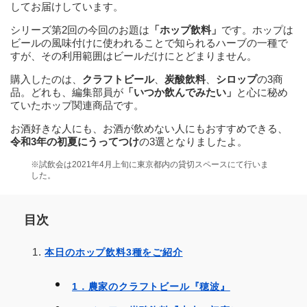
してお届けしています。
シリーズ第2回の今回のお題は
「ホップ飲料」
です。ホップは
ビールの風味付けに使われることで知られるハーブの一種で
すが、その利用範囲はビールだけにとどまりません。
購入したのは、
クラフトビール
、
炭酸飲料
、
シロップ
の3商
品。どれも、編集部員が
「いつか飲んでみたい」
と心に秘め
ていたホップ関連商品です。
お酒好きな人にも、お酒が飲めない人にもおすすめできる、
令和3年の初夏にうってつけ
の3選となりましたよ。
※試飲会は2021年4月上旬に東京都内の貸切スペースにて行いま
した。
目次
本日のホップ飲料3種をご紹介
1．農家のクラフトビール『穂波』