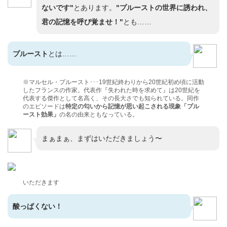
ないです"
とあります。
"プルーストの世界に誘われ、
君の記憶を呼び覚ませ！"
とも……
プルースト
とは……
※マルセル・プルースト･･･19世紀終わりから20世紀初め頃に活動
したフランスの作家。代表作『失われた時を求めて』は20世紀を
代表する傑作として名高く、その長大さでも知られている。同作
のエピソードは
特定の匂いから記憶が思い起こされる現象「プル
ースト効果」
の名の由来ともなっている。
まぁまぁ、まずはいただきましょう〜
いただきます
酸っぱくない！