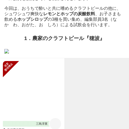
今回は、おうちで酔いと共に嗜めるクラフトビールの他に、
シュワシュワ爽快な
レモンとホップの炭酸飲料
、お子さまも
飲める
ホップシロップ
の3種を買い集め、編集部員3名（な
かゞわ、おがた、おゝしろ）による試飲会を行います。
1．農家のクラフトビール『穂波』
新規受付停止
三島淳寛