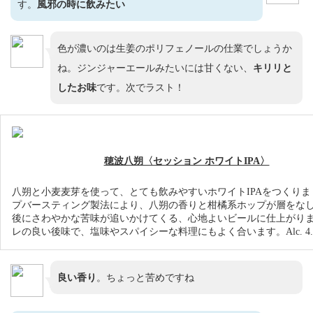
す。
風邪の時に飲みたい
色が濃いのは生姜のポリフェノールの仕業でしょうか
ね。ジンジャーエールみたいには甘くない、
キリリと
したお味
です。次でラスト！
穂波八朔〈セッション ホワイトIPA〉
八朔と小麦麦芽を使って、とても飲みやすいホワイトIPAをつくりま
プバースティング製法により、八朔の香りと柑橘系ホップが層をな
後にさわやかな苦味が追いかけてくる、心地よいビールに仕上がり
レの良い後味で、塩味やスパイシーな料理にもよく合います。Alc. 4.
良い香り
。ちょっと苦めですね