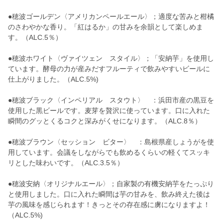
●穂波ゴールデン〈アメリカンペールエール〉；適度な苦みと柑橘
のさわやかな香り。「紅はるか」の甘みを余韻として楽しめま
す。（ALC.5％）
●穂波ホワイト〈ヴァイツェン スタイル〉；「安納芋」を使用し
ています。酵母の力が産みだすフルーティで飲みやすいビールに
仕上がりました。（ALC.5%)
●穂波ブラック〈インペリアル スタウト〉 ：浜田市産の黒豆を
使用した黒ビールです。麦芽を贅沢に使っています。口に入れた
瞬間のグッとくるコクと深みがくせになります。（ALC.8％）
●穂波ブラウン〈セッション ビター〉 ：島根県産しょうがを使
用しています。会議をしながらでも飲めるくらいの軽くてスッキ
リとした味わいです。（ALC.3.5％）
●穂波安納〈オリジナルエール〉；自家製の有機安納芋をたっぷり
と使用しました。口に入れた瞬間は芋の甘みを、飲み終えた後は
芋の風味を感じられます！きっとその存在感に虜になりますよ！
（ALC.5%)