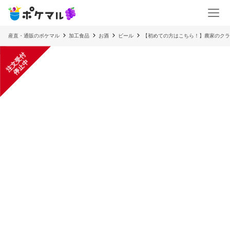
産直・通販のポケマル
加工食品
お酒
ビール
【初めての方はこちら！】農家のクラ
注
文
受
付
停
止
中