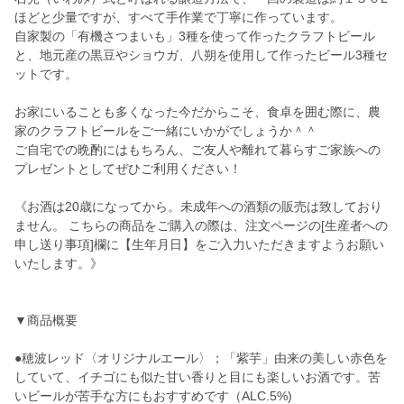
ほどと少量ですが、すべて手作業で丁寧に作っています。
自家製の「有機さつまいも」3種を使って作ったクラフトビール
と、地元産の黒豆やショウガ、八朔を使用して作ったビール3種セ
ットです。
お家にいることも多くなった今だからこそ、食卓を囲む際に、農
家のクラフトビールをご一緒にいかがでしょうか＾＾
ご自宅での晩酌にはもちろん、ご友人や離れて暮らすご家族への
プレゼントとしてぜひご利用ください！
《お酒は20歳になってから。未成年への酒類の販売は致しており
ません。 こちらの商品をご購入の際は、注文ページの[生産者への
申し送り事項]欄に【生年月日】をご入力いただきますようお願い
いたします。》
▼商品概要
●穂波レッド〈オリジナルエール〉；「紫芋」由来の美しい赤色を
していて、イチゴにも似た甘い香りと目にも楽しいお酒です。苦
いビールが苦手な方にもおすすめです（ALC.5%)