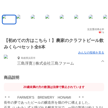
注文受付停止中
74
【初めての方はこちら！】農家のクラフトビール飲
みくらべセット全8本
みんなの投稿を見る
島根県浜田市
三島淳寛 | 株式会社三島ファーム
商品説明
20歳未満の方の飲酒は法律で禁止されています
＊＊ FARMER'S BREWERY HONAMI ＊＊
長年の夢であったビールの醸造所を畑の中に構えました。
石見（いわみ）式と呼ばれる醸造方法で、一回の製造は約１３０L