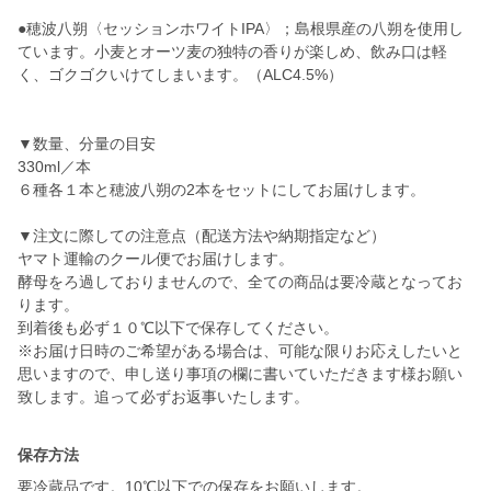
●穂波八朔〈セッションホワイトIPA〉；島根県産の八朔を使用し
ています。小麦とオーツ麦の独特の香りが楽しめ、飲み口は軽
く、ゴクゴクいけてしまいます。（ALC4.5%）
▼数量、分量の目安
330ml／本
６種各１本と穂波八朔の2本をセットにしてお届けします。
▼注文に際しての注意点（配送方法や納期指定など）
ヤマト運輸のクール便でお届けします。
酵母をろ過しておりませんので、全ての商品は要冷蔵となってお
ります。
到着後も必ず１０℃以下で保存してください。
※お届け日時のご希望がある場合は、可能な限りお応えしたいと
思いますので、申し送り事項の欄に書いていただきます様お願い
致します。追って必ずお返事いたします。
保存方法
要冷蔵品です。10℃以下での保存をお願いします。