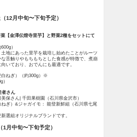
発送（12月中旬〜下旬予定）
野菜【金澤伝燈寺里芋】と野菜2種をセットにて
00g）
、土地にあった里芋を栽培し始めたことがルーツ
かな舌触りやもちもちとした食感が特徴で、煮崩
に向いており、おでんにも最適です。
白ねぎ）（約300g）※
g）
生産者さん
美保さん| 千田果樹園（石川県金沢市）
ねぎ）&ジャガイモ： 能登新鮮組（石川県七尾
登新選組オリジナルブランドです。
発送（1月中旬〜下旬予定）