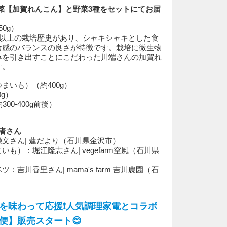
菜【加賀れんこん】と野菜3種をセットにてお届
0g）
年以上の栽培歴史があり、シャキシャキとした食
食感のバランスの良さが特徴です。栽培に微生物
みを引き出すことにこだわった川端さんの加賀れ
す。
まいも）（約400g）
g）
00-400g前後）
産者さん
文さん| 蓮だより（石川県金沢市）
も）：堀江隆志さん| vegefarm空風（石川県
吉川香里さん| mama's farm 吉川農園（石
を味わって応援❗人気調理家電とコラボ
便】販売スタート😊