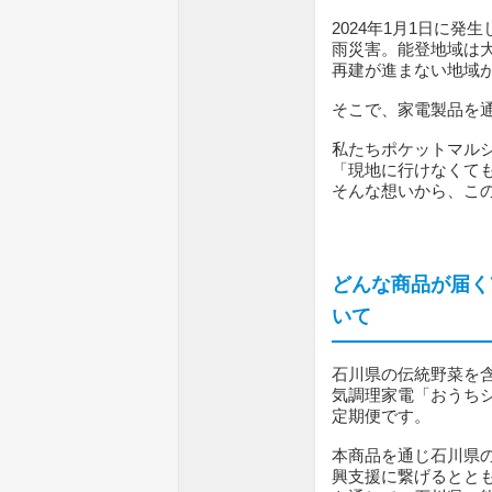
2024年1月1日に
雨災害。能登地域は
再建が進まない地域
そこで、家電製品を
私たちポケットマル
「現地に行けなくて
そんな想いから、こ
どんな商品が届く
いて
石川県の伝統野菜を
気調理家電「おうちシ
定期便です。
本商品を通じ石川県
興支援に繋げるとと