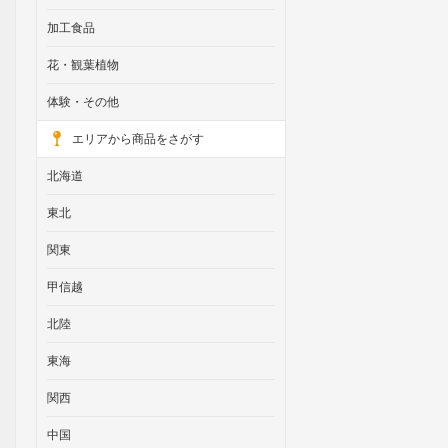
加工食品
花・観葉植物
体験・その他
エリアから商品をさがす
北海道
東北
関東
甲信越
北陸
東海
関西
中国