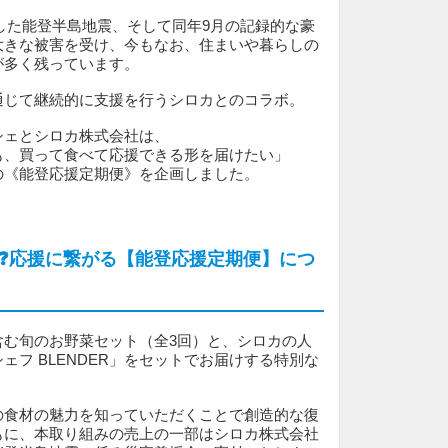
発生した能登半島地震、そして同年9月の記録的な豪
大きな被害を受け、今もなお、住まいや暮らしの
が多く残っています。
通じて継続的に支援を行うシロカとのコラボ。
シェとシロカ株式会社は、
も、買って食べて応援できる形を届けたい」
の《能登応援定期便》を企画しました。
❓応援に繋がる【能登応援定期便】につ
含む旬のお野菜セット（全3回）と、シロカの人
ェフ BLENDER」をセットでお届けする特別な
の食材の魅力を知っていただくことで創造的な復
もに、本取り組みの売上の一部はシロカ株式会社