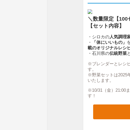
＼数量限定【10
【セット内容】
・シロカの
人気調理家
・
「体にいいもの」
載のオリジナルレシ
・石川県の
伝統野菜
※ブレンダーとレシピ
す。
※野菜セットは2025
いたします。
※10/31（金）21:
す！