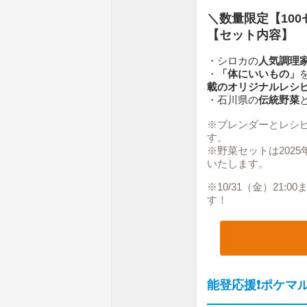
＼数量限定【10
【セット内容】
・シロカの
人気調理家
・
「体にいいもの」
載のオリジナルレシピ
・石川県の
伝統野菜
※ブレンダーとレシピ
す。
※野菜セットは2025
いたします。
※10/31（金）21:
す！
能登応援❗ポケマ