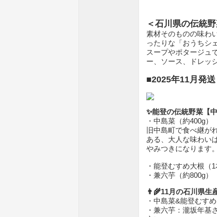
＜石川県の伝統野
素材そのものの味わ
ったりな「おうちシェ
スープやポタージュ
ー、ソース、ドレッ
■2025年11月
✨能登の伝統野菜【
・中島菜（約400g）
旧中島町で食べ継が
ある、大人な味わい
やみつきになります
・能登むすめ大根（1本
・兼六芋（約800g）
👨‍🌾11月の石川県
・中島菜&能登むすめ
・兼六芋：瀧坂年基さ