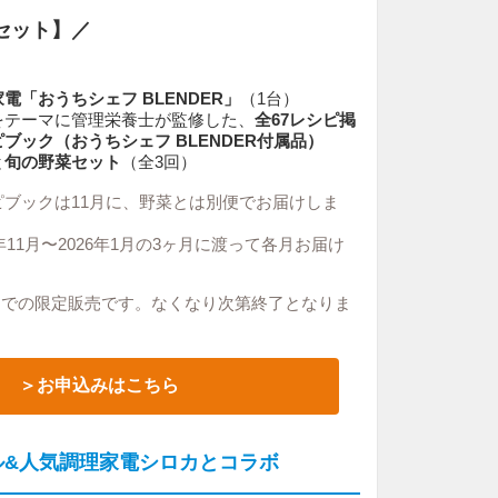
0セット】／
電「おうちシェフ BLENDER」
（1台）
をテーマに管理栄養士が監修した、
全67レシピ掲
ブック（おうちシェフ BLENDER付属品）
と
旬の野菜セット
（全3回）
ブックは11月に、野菜とは別便でお届けしま
年11月〜2026年1月の3ヶ月に渡って各月お届け
00までの限定販売です。
なくなり次第終了となりま
＞お申込みはこちら
ル&人気調理家電シロカとコラボ