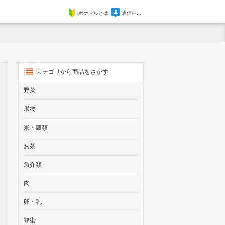
ポケマルとは
通信中...
カテゴリから商品をさがす
野菜
果物
米・穀類
お茶
魚介類
肉
卵・乳
蜂蜜