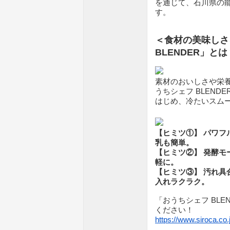
を通じて、石川県の
す。
＜食材の美味しさ
BLENDER」とは？
素材のおいしさや栄
うちシェフ BLEN
はじめ、冷たいスム
【ヒミツ①】 パワ
乳も簡単。
【ヒミツ②】 発酵
軽に。
【ヒミツ③】 汚れ具
入れラクラク。
「おうちシェフ BL
ください！
https://www.siroca.co.