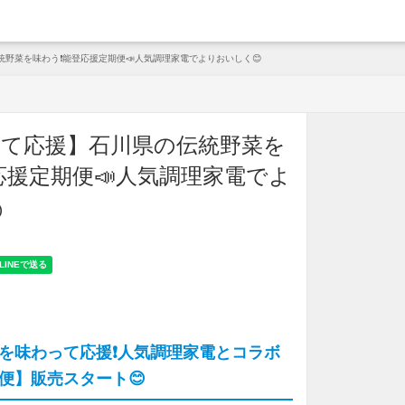
arche
野菜を味わう❗能登応援定期便📣人気調理家電でよりおいしく😊
て応援】石川県の伝統野菜を
応援定期便📣人気調理家電でよ

を味わって応援❗人気調理家電とコラボ
便】販売スタート😊