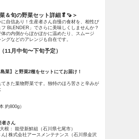
菜＆旬の野菜セット詳細🥬🍠＞
いに自信あり！生産者さん自慢の食材を、相性ぴ
フ BLENDER」でさらに美味しくしませんか？
で体の内側からぽかぽかに温めたり、スムージ
シングなどのアレンジも自在です。
発送（11月中旬〜下旬予定）
中島菜】と野菜2種をセットにてお届け！
れてきた葉物野菜です。独特のほろ苦さと辛みが
は
。
 約800g）
生産者さん
大根： 能登新鮮組（石川県七尾市）
ん| 株式会社アースメンテナンス（石川県金沢