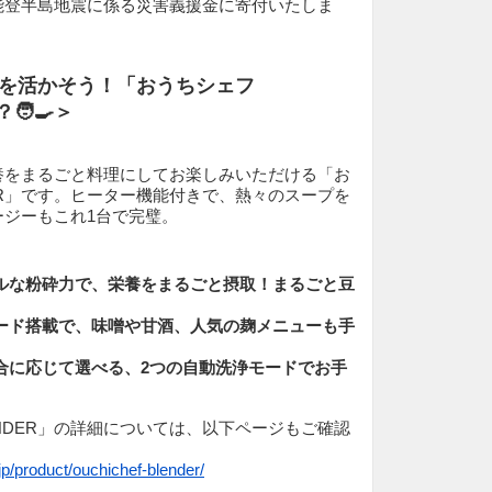
能登半島地震に係る災害義援金に寄付いたしま
を活かそう！「おうちシェフ
🧑‍🍳＞
養をまるごと料理にしてお楽しみいただける「お
DER」です。ヒーター機能付きで、熱々のスープを
ージーもこれ1台で完璧。
フルな粉砕力で、栄養をまるごと摂取！まるごと豆
モード搭載で、味噌や甘酒、人気の麹メニューも手
合に応じて選べる、2つの自動洗浄モードでお手
ENDER」の詳細については、以下ページもご確認
jp/product/ouchichef-blender/