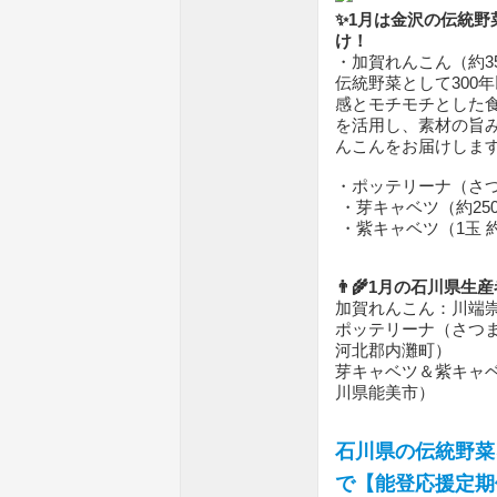
✨1月は金沢の伝統野
け！
・加賀れんこん（約35
伝統野菜として300
感とモチモチとした
を活用し、素材の旨
んこんをお届けしま
・ポッテリーナ（さつ
・芽キャベツ（約250
・紫キャベツ（1玉 約3
👨‍🌾1月の石川県生
加賀れんこん：川端崇
ポッテリーナ（さつまい
河北郡内灘町）
芽キャベツ＆紫キャベツ：
川県能美市）
石川県の伝統野菜
で【能登応援定期