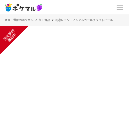
産直・通販のポケマル
加工食品
初恋レモン・ノンアルコールクラフトビール
注
文
受
付
停
止
中