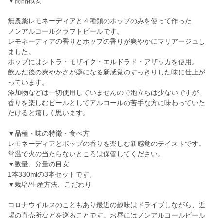
▼商品概要
無農薬レモネーディアと４種類のホップのみを使って作った
ノンアルコールクラフトビールです。
レモネーディアの香りとホップの香りが爽やかにマリアージュし
ました。
ホップにはシトラ・モザイク・エルドラド・アザッカを使用。
飲んだ後の爽やかさが癖になる新感覚のすっきりした味に仕上が
っています。
添加物などは一切使用していませんので泡立ちは少ないですが、
香りを楽しむビールとしてアルコールの苦手な方に味わっていた
だけると嬉しく思います。
▼品種・味の特徴・食べ方
レモネーディアとポップの香りを楽しむ新感覚のテイストです。
常温で火の当たらないところは保管してください。
▼数量、分量の目安
1本330mlの3本セットです。
▼栽培/生産方法、こだわり
コロナウイルスのこともあり最近の趣味はドライブしながら、近
場の直売所などを巡ることです。お昼にはノンアルコールビール