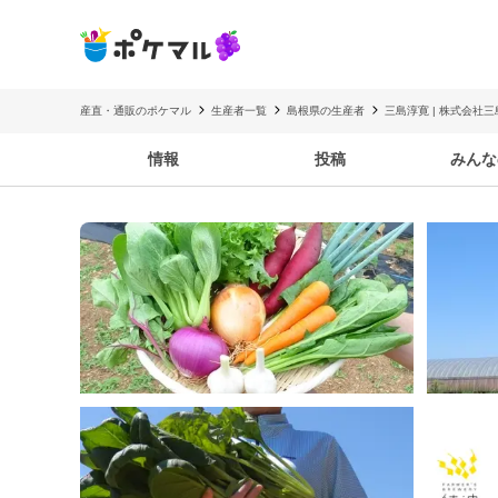
産直・通販のポケマル
生産者一覧
島根県の生産者
三島淳寛 | 株式会社
情報
投稿
みんな