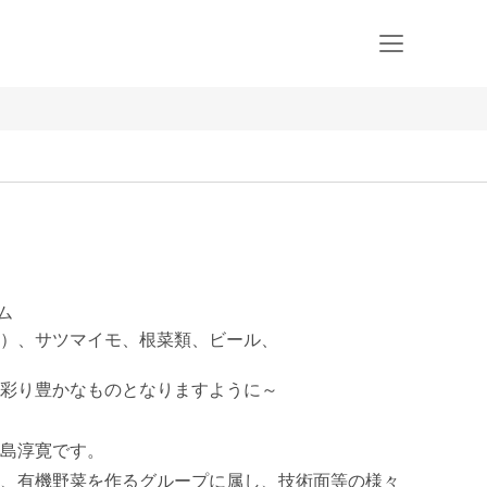
ム
）、サツマイモ、根菜類、ビール、
彩り豊かなものとなりますように～

島淳寛です。

、有機野菜を作るグループに属し、技術面等の様々