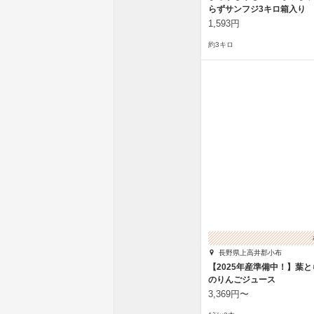
らずサンフジ3キロ箱入り
1,593円
約3キロ
長野県上高井郡小布
【2025年産準備中！】葉
のりんごジュース
3,369円〜