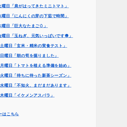
日火曜日「肩がはってきたミニトマト」
日水曜日「にんにくの芽の下茹で時間」
木曜日「巨大なたまご🥚」
金曜日「玉ねぎ、元気いっぱいです🧅」
日土曜日「玄米・精米の実食テスト」
日日曜日「朝の筍を掘りました」
日月曜日「トマトを植える準備を始め」
日火曜日「待ちに待った新茶シーズン」
日水曜日「不知火、まだまだあります」
日木曜日「イケメンアスパラ」
ーはこちら