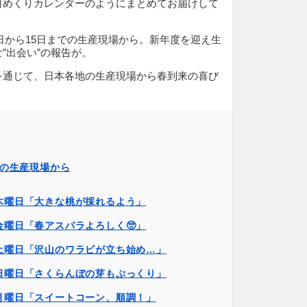
日めくりカレンダーのようにまとめてお届けして
月1日から15日までの生産現場から。新年度を迎え生
”出会い”の報告が。
を通じて、日本各地の生産現場から春到来の喜び
日の生産現場から
日木曜日「大きな桃が採れるよう」
金曜日「春アスパラよろしく🥺」
日土曜日「沢山のワラビが立ち始め…」
日日曜日「さくらんぼの芽もぷっくり」
日月曜日「スイートコーン、順調！」