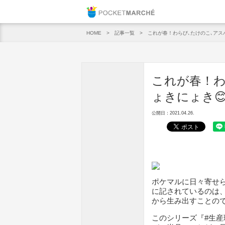
Pocket M
記事一覧
これが春！わらび､たけのこ､アス
HOME
これが春！わ
ょきにょき
公開日：2021.04.26.
ポケマルに日々寄せ
に記されているのは
から生み出すことの
このシリーズ『#生産