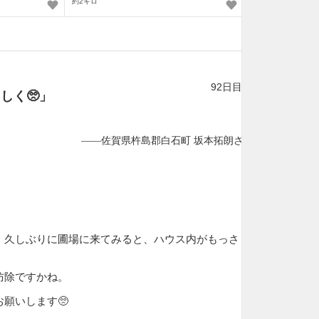
約2キロ
92日目
ろしく
🥺
」
——佐賀県杵島郡白石町 坂本拓朗さん
、久しぶりに圃場に来てみると、ハウス内がもっさり
防除ですかね。
願いします🥺