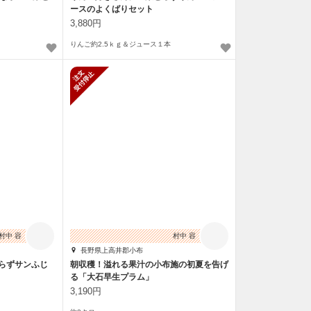
ースのよくばりセット
3,880円
りんご約2.5ｋｇ＆ジュース１本
新規受付停止
村中 容
村中 容
長野県上高井郡小布
とらずサンふじ
朝収穫！溢れる果汁の小布施の初夏を告げ
る「大石早生プラム」
3,190円