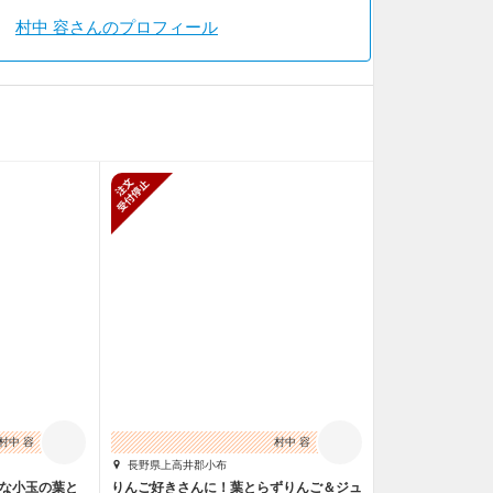
村中 容さんのプロフィール
止
新規受付停止
村中 容
村中 容
長野県上高井郡小布
ゃな小玉の葉と
りんご好きさんに！葉とらずりんご＆ジュ