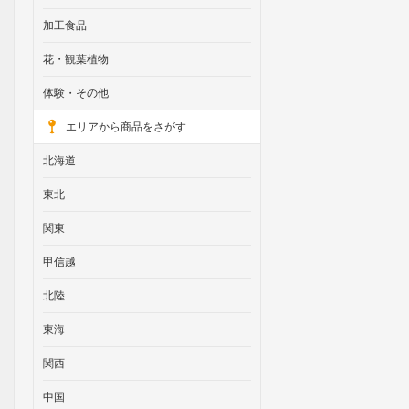
加工食品
花・観葉植物
体験・その他
エリアから商品をさがす
北海道
東北
関東
甲信越
北陸
東海
関西
中国