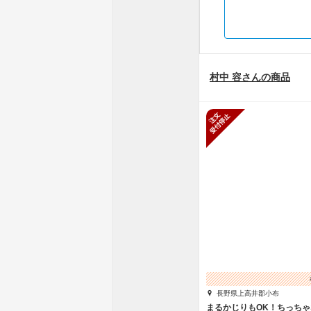
村中 容さんの商品
新規受付停
長野県上高井郡小布
まるかじりもOK！ちっち