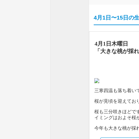
4月1日〜15日の
4月1日木曜日
「大きな桃が採
三寒四温も落ち着い
桜が見頃を迎えてお
桜も三分咲きほどで
イミングはおよそ桜
今年も大きな桃が採