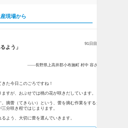
生産現場から
91日目
れるよう」
——長野県上高井郡小布施町 村中 容さん
てきた今日このごろですね！
りますが、おぶせでは桃の花が咲きだしています。
す。摘蕾（てきらい）という、蕾を摘む作業をするタ
が三分咲き程ではじまります。
れるよう、大切に蕾を選んでいきます。