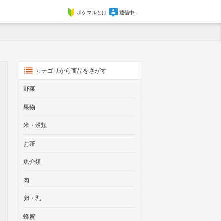
ポケマルとは
通信中...
カテゴリから商品をさがす
野菜
果物
米・穀類
お茶
魚介類
肉
卵・乳
蜂蜜