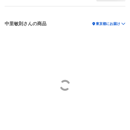
中里敏則さんの商品
location_on
東京都にお届け