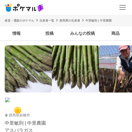
産直・通販のポケマル
生産者一覧
群馬県の生産者
中里敏則 | 中里農園
情報
投稿
みんなの投稿
商品
群馬県前橋市
中里敏則 | 中里農園
アスパラガス