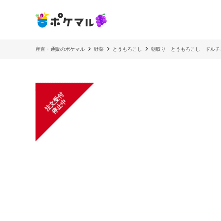
産直・通販のポケマル
野菜
とうもろこし
朝取り とうもろこし ドルチ
注
文
受
付
停
止
中