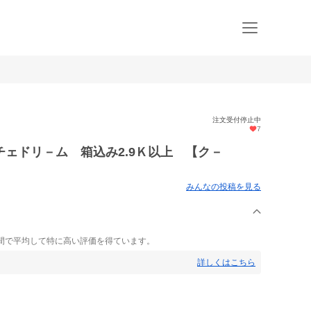
注文受付停止中
7
ェドリ－ム 箱込み2.9Ｋ以上 【ク－
みんなの投稿を見る
間で平均して特に高い評価を得ています。
詳しくはこちら