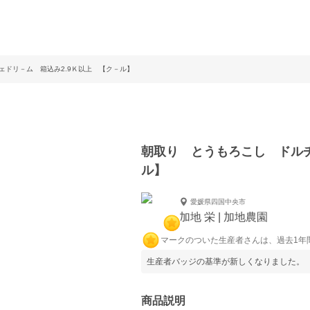
ェドリ－ム 箱込み2.9Ｋ以上 【ク－ル】
朝取り とうもろこし ドルチ
ル】
愛媛県四国中央市
加地 栄 | 加地農園
マークのついた生産者さんは、過去1年
生産者バッジの基準が新しくなりました。
商品説明