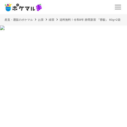
産直・通販のポケマル
お茶
緑茶
送料無料！令和8年 静岡新茶 『香駿』 60g×2袋