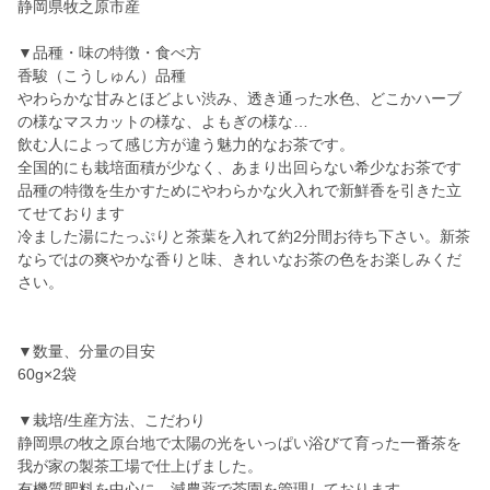
静岡県牧之原市産
▼品種・味の特徴・食べ方
香駿（こうしゅん）品種
やわらかな甘みとほどよい渋み、透き通った水色、どこかハーブ
の様なマスカットの様な、よもぎの様な…
飲む人によって感じ方が違う魅力的なお茶です。
全国的にも栽培面積が少なく、あまり出回らない希少なお茶です
品種の特徴を生かすためにやわらかな火入れで新鮮香を引きた立
てせております
冷ました湯にたっぷりと茶葉を入れて約2分間お待ち下さい。新茶
ならではの爽やかな香りと味、きれいなお茶の色をお楽しみくだ
さい。
▼数量、分量の目安
60g×2袋
▼栽培/生産方法、こだわり
静岡県の牧之原台地で太陽の光をいっぱい浴びて育った一番茶を
我が家の製茶工場で仕上げました。
有機質肥料を中心に、減農薬で茶園を管理しております