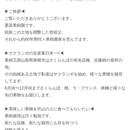
▶ご挨拶◀

ご覧いただきありがとうございます。

栗原果樹園です。

戦前この土地を開墾した曾祖父。

それから約80年間代々果樹農家を営んでます。

▶サクランボの生産量日本一!!◀

果樹王国山形県東根市はさくらんぼの有名品種、佐藤錦の発祥の
地。

その由緒ある土地で私達はサクランボを始め、様々な果物を栽培
してます。

6月頃〜12月頃までさくらんぼ、桃、ラ・フランス、林檎と様々な
旬の果物をお届けします。

▶美味しい果物を沢山の人に食べてもらいたい◀

果樹栽培は日々勉強です。

新たな品種、新たな栽培にも目を向つつ

経験を踏まえ
