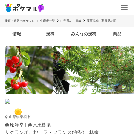
産直・通販のポケマル
生産者一覧
山形県の生産者
栗原洋幸 | 栗原果樹園
情報
投稿
みんなの投稿
商品
山形県東根市
栗原洋幸 | 栗原果樹園
サクランボ、桃、ラ・フランス(洋梨)、林檎