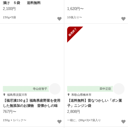
漬け ５袋 送料無料
2,100円
1,620円〜
150g×5袋
10個入り〜
販売終了
寺山佐智子
田中正臣
福島県須賀川市
和歌山県橋本市
【福尽漬150ｇ】福島県産野菜を使用
【送料無料】昔なつかしい「ポン菓
した無添加のお漬物 昔懐かしの味
子」ニンジン袋
767円〜
2,808円
150g × 1パック〜
一箱に、(38g×3)×7袋入り