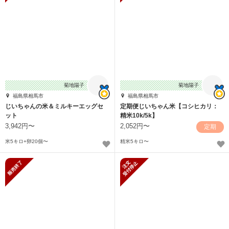
菊地陽子
菊地陽子
福島県相馬市
福島県相馬市
じいちゃんの米＆ミルキーエッグセ
定期便じいちゃん米【コシヒカリ：
ット
精米10k/5k】
3,942円〜
2,052円〜
定期
米5キロ+卵20個〜
精米5キロ〜
販売終了
新規受付停止