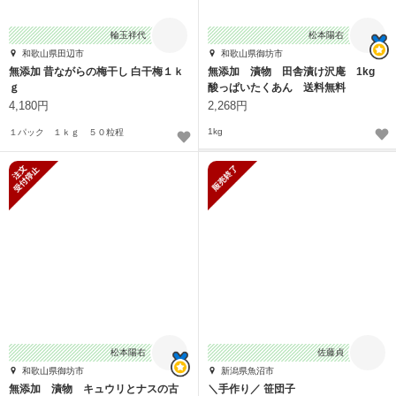
輪玉祥代
松本陽右
和歌山県田辺市
和歌山県御坊市
無添加 昔ながらの梅干し 白干梅１ｋ
無添加 漬物 田舎漬け沢庵 1kg
ｇ
酸っぱいたくあん 送料無料
4,180円
2,268円
1kg
１パック １ｋｇ ５０粒程
新規受付停止
販売終了
松本陽右
佐藤貞
和歌山県御坊市
新潟県魚沼市
無添加 漬物 キュウリとナスの古
＼手作り／ 笹団子