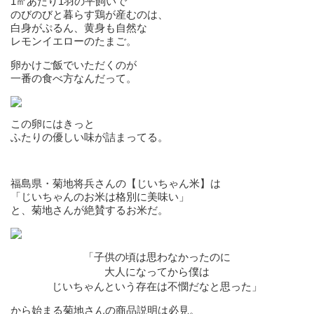
1㎡あたり1羽の平飼いで
のびのびと暮らす鶏が産むのは、
白身がぷるん、黄身も自然な
レモンイエローのたまご。
卵かけご飯でいただくのが
一番の食べ方なんだって。
この卵にはきっと
ふたりの優しい味が詰まってる。
福島県・菊地将兵さんの【じいちゃん米】は
「じいちゃんのお米は格別に美味い」
と、菊地さんが絶賛するお米だ。
「子供の頃は思わなかったのに
大人になってから僕は
じいちゃんという存在は不憫だなと思った」
から始まる菊地さんの商品説明は必見。