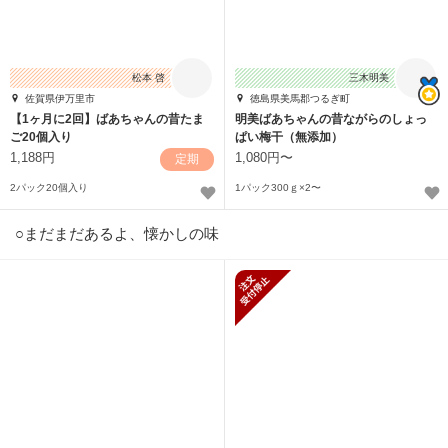
松本 啓
三木明美
佐賀県伊万里市
徳島県美馬郡つるぎ町
【1ヶ月に2回】ばあちゃんの昔たま
明美ばあちゃんの昔ながらのしょっ
ご20個入り
ぱい梅干（無添加）
1,188円
1,080円〜
定期
2パック20個入り
1パック300ｇ×2〜
○まだまだあるよ、懐かしの味
新規受付停止