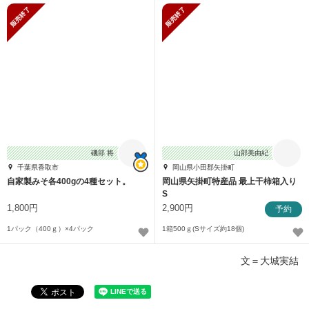
販売終了
販売終了
磯部 将
山部美由紀
千葉県香取市
岡山県小田郡矢掛町
自家製みそ各400gの4種セット。
岡山県矢掛町特産品 最上干柿箱入り
S
1,800円
2,900円
予約
1パック（400ｇ）×4パック
1箱500ｇ(Sサイズ約18個)
文＝大城実結