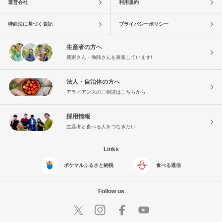
運営会社
利用規約
特商法に基づく表記
プライバシーポリシー
生産者の方へ
農家さん・漁師さんを募集しています!
法人・自治体の方へ
アライアンスのご相談はこちらから
採用情報
生産者と食べる人をつなぎたい
Links
ポケマルふるさと納税
食べる通信
Follow us