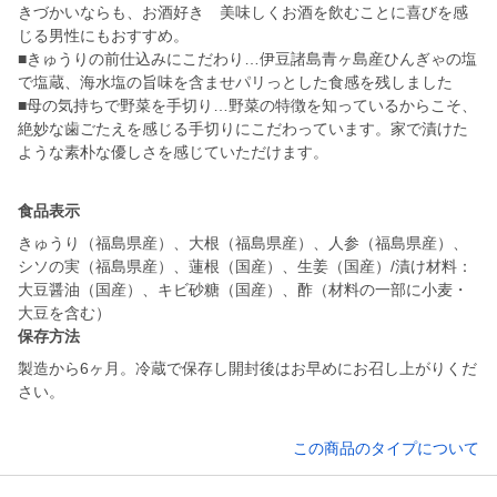
きづかいならも、お酒好き 美味しくお酒を飲むことに喜びを感
じる男性にもおすすめ。
■きゅうりの前仕込みにこだわり…伊豆諸島青ヶ島産ひんぎゃの塩
で塩蔵、海水塩の旨味を含ませパリっとした食感を残しました
■母の気持ちで野菜を手切り…野菜の特徴を知っているからこそ、
絶妙な歯ごたえを感じる手切りにこだわっています。家で漬けた
ような素朴な優しさを感じていただけます。
食品表示
きゅうり（福島県産）、大根（福島県産）、人参（福島県産）、
シソの実（福島県産）、蓮根（国産）、生姜（国産）/漬け材料：
大豆醤油（国産）、キビ砂糖（国産）、酢（材料の一部に小麦・
大豆を含む）
保存方法
製造から6ヶ月。冷蔵で保存し開封後はお早めにお召し上がりくだ
さい。
この商品のタイプについて