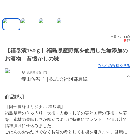
本日あと 33点
47
【福尽漬150ｇ】福島県産野菜を使用した無添加の
お漬物 昔懐かしの味
みんなの投稿を見る
福島県須賀川市
寺山佐智子 | 株式会社阿部農縁
商品説明
【阿部農縁オリジナル 福尽漬】
福島県産のきゅうり・大根・人参・しその実と国産の蓮根・生姜
を、素材の美味しさが際立つように特別にブレンドした漬け汁で
福神漬けに仕込みました。
ごはんのお供だけでなくお酒の肴としても後を引きます。健康に