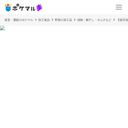
産直・通販のポケマル
加工食品
野菜の加工品
漬物・梅干し・キムチなど
【福尽漬