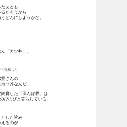
ったあとも
いるだろうから
南うどんにしようかな。
はん「カツ丼」。
ティ投稿より
木愛さんの
たカツ丼なんだ。
牧飼育した「田んぼ豚」は
頭がのびのびと暮らしている。
りとした旨み
わえるのが