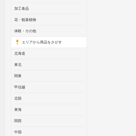
加工食品
花・観葉植物
体験・その他
エリアから商品をさがす
北海道
東北
関東
甲信越
北陸
東海
関西
中国