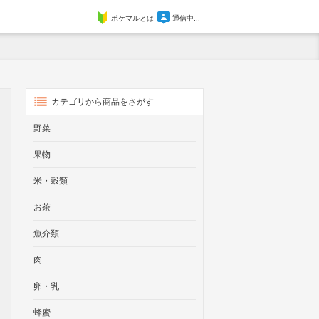
ポケマルとは
通信中...
カテゴリから商品をさがす
野菜
果物
米・穀類
お茶
魚介類
肉
卵・乳
蜂蜜