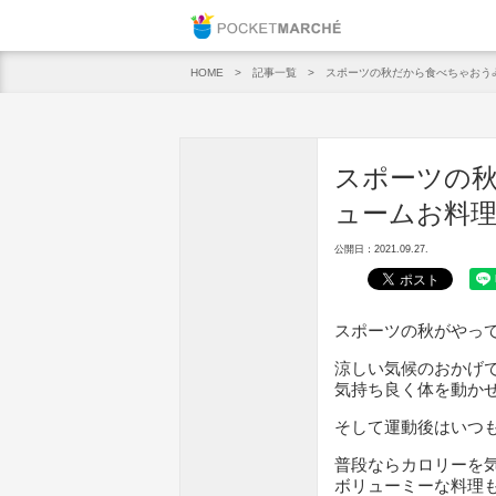
Pocket M
記事一覧
スポーツの秋だから食べちゃおう
HOME
スポーツの秋
ュームお料理
公開日：2021.09.27.
スポーツの秋がやっ
涼しい気候のおかげ
気持ち良く体を動か
そして運動後はいつ
普段ならカロリーを
ボリューミーな料理