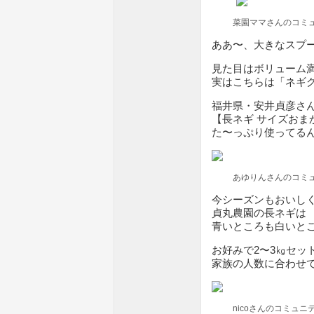
菜園ママさんのコミ
ああ〜、大きなスプ
見た目はボリューム
実はこちらは「ネギ
福井県・安井貞彦さ
【長ネギ サイズおま
た〜っぷり使ってる
あゆりんさんのコミ
今シーズンもおいし
貞丸農園の長ネギは
青いところも白いと
お好みで2〜3㎏セッ
家族の人数に合わせ
nicoさんのコミュニ