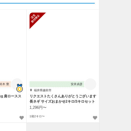
新規受付停止
鈴木 豊
安井貞彦
福井県越前市
kg 肩ロースス
リクエストたくさんありがとうございます
長ネギ サイズおまかせ2キロ/3キロセット
1,296円〜
1箱2キロ〜
止