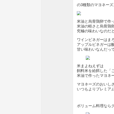
の3種類のマヨネーズ
米油と烏骨鶏卵で作
米油の軽さと烏骨鶏
究極の味わいなのだ
ワインビネガーはま
アップルビネガーは
甘い味わいなんだっ
米まよねえずは
飼料米を給餌した「
米油で作ったマヨネ
マヨネーズのおいし
いつもよりプレミア
ボリューム料理なら