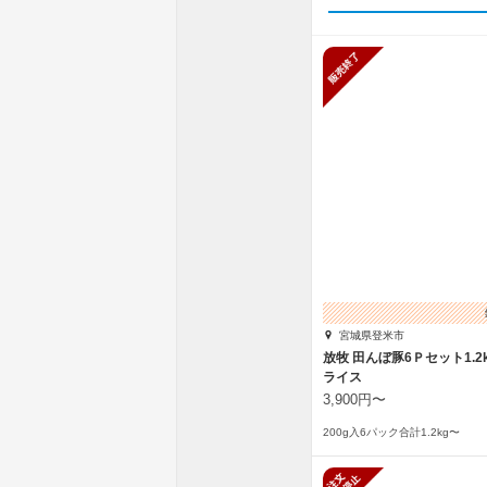
販売終了
宮城県登米市
放牧 田んぼ豚6Ｐセット1.2
ライス
3,900円〜
200g入6パック合計1.2kg〜
新規受付停