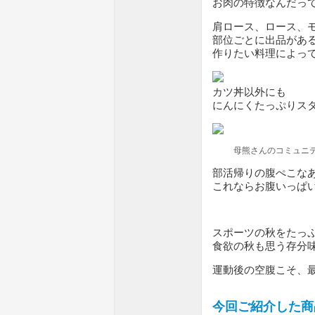
お肉の特徴なんだっ
肩ロース、ロース、
部位ごとに出品があ
作りたい料理によっ
カツ丼以外にも
にんにくたっぷりス
母熊さんのコミュニ
部活帰りの腹ぺこな
これならお腹いっぱ
スポーツの秋をたっ
食欲の秋も思う存分
運動後の空腹こそ、
今回ご紹介した商