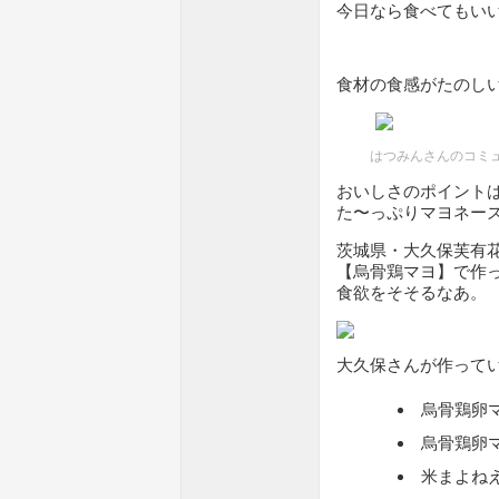
今日なら食べてもい
食材の食感がたのし
はつみんさんのコミ
おいしさのポイント
た〜っぷりマヨネー
茨城県・大久保芙有
【烏骨鶏マヨ】で作
食欲をそそるなあ。
大久保さんが作って
烏骨鶏卵
烏骨鶏卵
米まよね