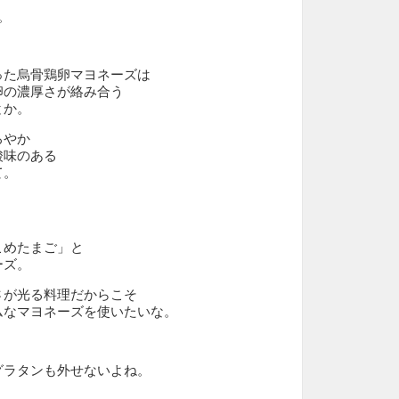
。
った烏骨鶏卵マヨネーズは
卵の濃厚さが絡み合う
とか。
ろやか
酸味のある
て。
こめたまご」と
ーズ。
さが光る料理だからこそ
ムなマヨネーズを使いたいな。
グラタンも外せないよね。