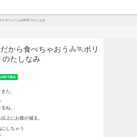
arche
🏃ボリュームお料理 のたしなみ
だから食べちゃおう🚴🏃ボリ
 のたしなみ
てきた。
で
せるね。
も以上にお腹が減る。
気にしちゃう
も