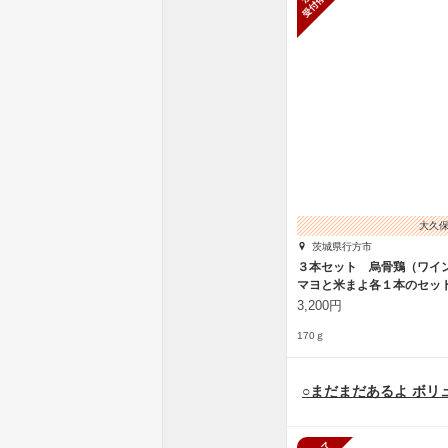
大久
茨城県行方市
３本セット 烏骨鶏（ワイ
マヨと米まよ各１本のセッ
3,200円
170ｇ
○まだまだあるよ ボ
販売終了