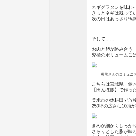
ネギグラタンを味わ
きっとネギは残って
次の日はあっさり鴨
そして……
お肉と卵が絡み合う
究極のボリュームご
母熊さんのコミュニ
こちらは宮城県・鈴
【田んぼ豚】で作っ
登米市の休耕田で放
250坪の広さに10
きめが細かくしっか
さらりとした脂が味