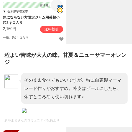
吉澤薫
栃木県宇都宮市
気にならない方限定ジャム用苺超小
粒2キロ入り
2,160円
送料割引
一箱、約2キロ入り
程よい苦味が大人の味。甘夏＆ニューサマーオレン
ジ
そのまま食べてもいいですが、特に自家製マーマ
レード作りがおすすめ。外皮はピールにしたら、
余すところなく使い切れます♪
あやままさんのコミュニティ投稿より