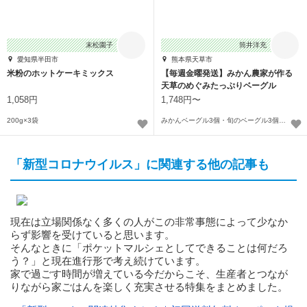
末松園子
筒井洋充
愛知県半田市
熊本県天草市
米粉のホットケーキミックス
【毎週金曜発送】みかん農家が作る
天草のめぐみたっぷりベーグル
1,058円
1,748円〜
200g×3袋
みかんベーグル3個・旬のベーグル3個：5/22発送〜
「新型コロナウイルス」に関連する他の記事も
現在は立場関係なく多くの人がこの非常事態によって少なか
らず影響を受けていると思います。
そんなときに「ポケットマルシェとしてできることは何だろ
う？」と現在進行形で考え続けています。
家で過ごす時間が増えている今だからこそ、生産者とつなが
りながら家ごはんを楽しく充実させる特集をまとめました。