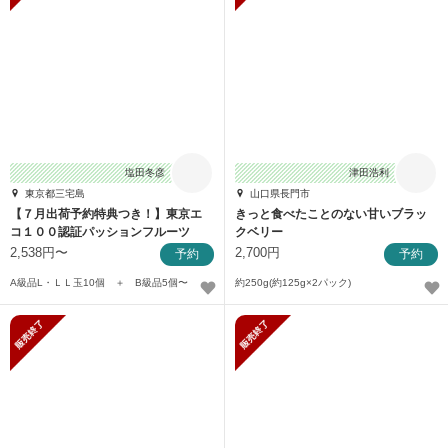
塩田冬彦
津田浩利
東京都三宅島
山口県長門市
【７月出荷予約特典つき！】東京エ
きっと食べたことのない甘いブラッ
コ１００認証パッションフルーツ
クベリー
2,538円〜
2,700円
予約
予約
A級品L・ＬＬ玉10個 ＋ B級品5個〜
約250g(約125g×2パック)
販売終了
販売終了