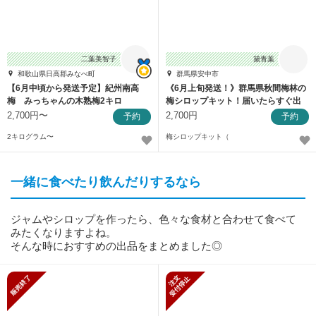
二葉美智子
黛青葉
和歌山県日高郡みなべ町
群馬県安中市
【6月中頃から発送予定】紀州南高
《6月上旬発送！》群馬県秋間梅林の
梅 みっちゃんの木熟梅2キロ
梅シロップキット！届いたらすぐ出
来ちゃう！
2,700円〜
2,700円
予約
予約
2キログラム〜
梅シロップキット（
一緒に食べたり飲んだりするなら
ジャムやシロップを作ったら、色々な食材と合わせて食べて
みたくなりますよね。
そんな時におすすめの出品をまとめました◎
販売終了
新規受付停止