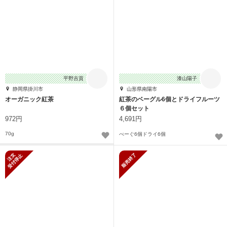
平野吉貢
漆山陽子
静岡県掛川市
山形県南陽市
オーガニック紅茶
紅茶のベーグル6個とドライフルーツ
６個セット
972円
4,691円
70g
べーぐ6個ドライ6個
新規受付停止
販売終了