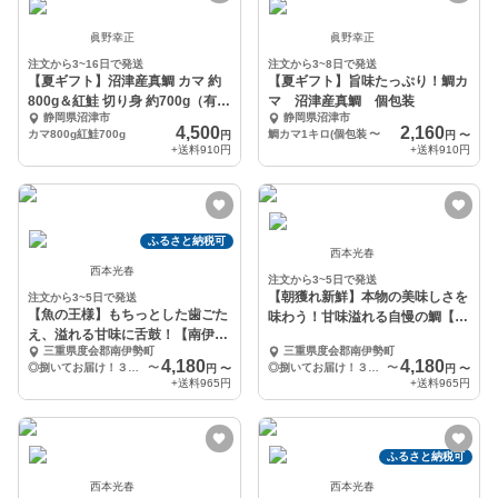
眞野幸正
眞野幸正
注文から3~16日で発送
注文から3~8日で発送
【夏ギフト】沼津産真鯛 カマ 約
【夏ギフト】旨味たっぷり！鯛カ
800g＆紅鮭 切り身 約700g（有
マ 沼津産真鯛 個包装
静岡県沼津市
静岡県沼津市
塩）
4,500
2,160
カマ800g紅鮭700g
鯛カマ1キロ(個包装
〜
円
円
〜
+送料
910円
+送料
910円
ふるさと納税可
西本光春
西本光春
注文から3~5日で発送
【朝獲れ新鮮】本物の美味しさを
注文から3~5日で発送
【魚の王様】もちっとした歯ごた
味わう！甘味溢れる自慢の鯛【尾
え、溢れる甘味に舌鼓！【南伊勢
頭付き】
三重県度会郡南伊勢町
三重県度会郡南伊勢町
ブランド真鯛】
4,180
4,180
◎捌いてお届け！３枚おろし（スキンレス）
〜
◎捌いてお届け！３枚おろし（スキンレス）
〜
円
〜
円
〜
+送料
965円
+送料
965円
ふるさと納税可
西本光春
西本光春