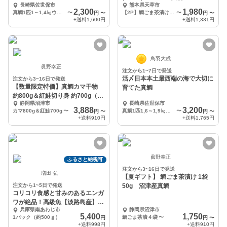
長崎県佐世保市
熊本県天草市
2,300
1,980
真鯛1匹1～1,4㎏ウロコ・内臓の下処理
〜
【2P】鯛ごま茶漬け2Pセット
〜
円
〜
円
〜
+送料
1,600円
+送料
1,331円
鳥羽大成
眞野幸正
注文から1~7日で発送
活〆日本本土最西端の海で大切に
注文から3~16日で発送
【数量限定特価】真鯛カマ干物
育てた真鯛
約800g＆紅鮭切り身 約700g（有
静岡県沼津市
長崎県佐世保市
塩）
3,888
3,200
カマ800g＆紅鮭700g
〜
真鯛1匹1,6～1,9㎏の下処理
〜
円
〜
円
〜
+送料
910円
+送料
1,765円
眞野幸正
ふるさと納税可
注文から3~16日で発送
増田 弘
【夏ギフト】 鯛ごま茶漬け 1袋
注文から1~5日で発送
50g 沼津産真鯛
コリコリ食感と甘みのあるエンガ
ワが絶品！高級魚【淡路島産】
兵庫県南あわじ市
静岡県沼津市
養殖鮃 皮無フィレ
5,400
1,750
1パック（約500ｇ）
鯛ごま茶漬４袋
〜
円
円
〜
+送料
998円
+送料
910円