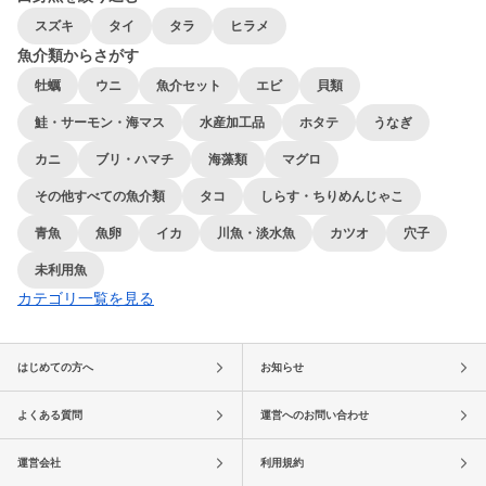
スズキ
タイ
タラ
ヒラメ
魚介類からさがす
牡蠣
ウニ
魚介セット
エビ
貝類
鮭・サーモン・海マス
水産加工品
ホタテ
うなぎ
カニ
ブリ・ハマチ
海藻類
マグロ
その他すべての魚介類
タコ
しらす・ちりめんじゃこ
青魚
魚卵
イカ
川魚・淡水魚
カツオ
穴子
未利用魚
カテゴリ一覧を見る
はじめての方へ
お知らせ
よくある質問
運営へのお問い合わせ
運営会社
利用規約