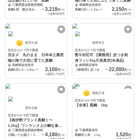
ほぼ捌かれている 真鯛
端の海で大切にぶどう育てた真鯛
三重県度会郡南伊勢町
長崎県佐世保市
3,218
2,150
真鯛1尾 捌き済み 半身さくスキンレス 半身皮付き あら
〜
真鯛1匹1～1,3㎏
〜
円
〜
円
〜
+送料
965円
+送料
1,600円
鳥羽大成
眞野幸正
注文から1~7日で発送
注文から1~7日で発送
活き〆 丸のまま 日本本土最西
熨斗対応可 【業務用】皮つき刺
端の海で大切に育てた真鯛
身フィレ5㎏片身真空(冷凍品)
長崎県佐世保市
静岡県沼津市
3,100
22,000
真鯛1匹1.5～1.8㎏
〜
【業務用】皮つき刺身フィレ5㎏片身真空
〜
円
〜
円
〜
+送料
1,765円
+送料
965円
鹿島正道
注文から2~5日で発送
【冷凍】黒鯛 1kg
西本光春
注文から3~5日で発送
【南伊勢ブランド真鯛１〜
1.2kg】ワンランク上の鯛を食べ
三重県度会郡南伊勢町
千葉県富津市
てもらい鯛！贈り物に！
4,180
1,520
◎捌いてお届け！３枚おろし（スキンレス）
〜
黒鯛切り身 １kg
円
〜
円