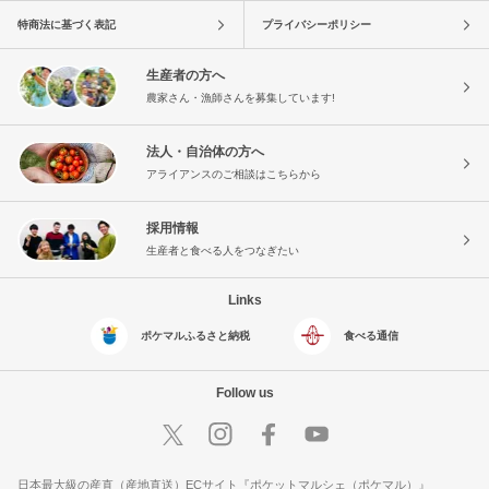
特商法に基づく表記
プライバシーポリシー
生産者の方へ
農家さん・漁師さんを募集しています!
法人・自治体の方へ
アライアンスのご相談はこちらから
採用情報
生産者と食べる人をつなぎたい
Links
ポケマルふるさと納税
食べる通信
Follow us
日本最大級の産直（産地直送）ECサイト『ポケットマルシェ（ポケマル）』