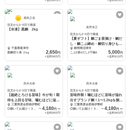
+送料
965円
+送料
965円
鹿島正道
注文から2~5日で発送
眞野幸正
【冷凍】黒鯛 2kg
注文から2~5日で発送
【夏ギフト】鯛ごま茶漬け・鯛だ
し・鯛こぶ締め・鯛切り身ひもの
千葉県富津市
静岡県沼津市
セット
2,650
5,000
黒鯛切り身 ２kg
こぶ2茶4だし2干物4
円
円
+送料
965円
+送料
910円
西本光春
西本光春
注文から3~5日で発送
注文から3~5日で発送
【超絶とろける旨味】今が旬！期
旨味炸裂！噛むほどに旨味が溢れ
待を上回る甘味、噛むほどに溢れ
出すブランド鯛！1〜1.2kgを捌い
三重県度会郡南伊勢町
三重県度会郡南伊勢町
る旨味！
てお届け◎
4,180
4,180
◎捌いてお届け！３枚おろし（スキンレス）
〜
◎捌いてお届け！３枚おろし（スキンレス）
〜
円
〜
円
〜
+送料
965円
+送料
965円