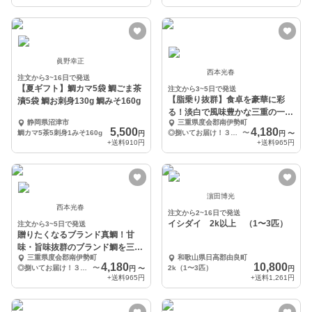
眞野幸正
西本光春
注文から3~16日で発送
【夏ギフト】鯛カマ5袋 鯛ごま茶
注文から3~5日で発送
【脂乗り抜群】食卓を豪華に彩
漬5袋 鯛お刺身130g 鯛みそ160g
る！淡白で風味豊かな三重の一級
静岡県沼津市
三重県度会郡南伊勢町
品【ブランド鯛
5,500
4,180
鯛カマ5茶5刺身1みそ160g
◎捌いてお届け！３枚おろし（スキンレス）
〜
円
円
〜
+送料
910円
+送料
965円
濵田博光
西本光春
注文から2~16日で発送
イシダイ 2k以上 （1〜3匹）
注文から3~5日で発送
贈りたくなるブランド真鯛！甘
味・旨味抜群のブランド鯛を三重
三重県度会郡南伊勢町
和歌山県日高郡由良町
県から！
4,180
10,800
◎捌いてお届け！３枚おろし（スキンレス）
〜
2k（1〜3匹）
円
〜
円
+送料
965円
+送料
1,261円