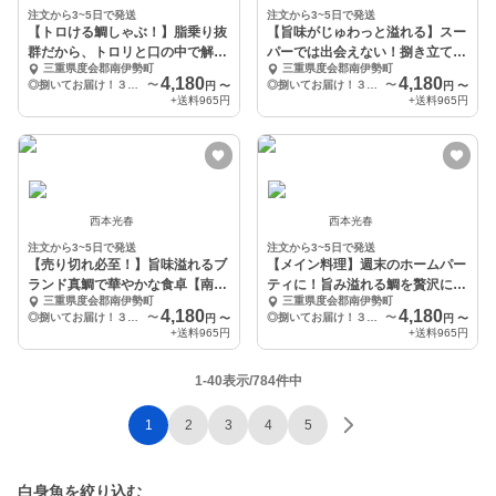
注文から3~5日で発送
注文から3~5日で発送
【トロける鯛しゃぶ！】脂乗り抜
【旨味がじゅわっと溢れる】スー
群だから、トロリと口の中で解け
パーでは出会えない！捌き立ての
三重県度会郡南伊勢町
三重県度会郡南伊勢町
ます！
真鯛を直送
4,180
4,180
◎捌いてお届け！３枚おろし（スキンレス）
〜
◎捌いてお届け！３枚おろし（皮なし）
〜
円
〜
円
〜
+送料
965円
+送料
965円
西本光春
西本光春
注文から3~5日で発送
注文から3~5日で発送
【売り切れ必至！】旨味溢れるブ
【メイン料理】週末のホームパー
ランド真鯛で華やかな食卓【南伊
ティに！旨み溢れる鯛を贅沢に味
三重県度会郡南伊勢町
三重県度会郡南伊勢町
勢ブランド真鯛】
わう【ブランド真鯛】
4,180
4,180
◎捌いてお届け！３枚おろし（スキンレス）
〜
◎捌いてお届け！３枚おろし（スキンレス）
〜
円
〜
円
〜
+送料
965円
+送料
965円
1-40表示/784件中
1
2
3
4
5
白身魚を絞り込む