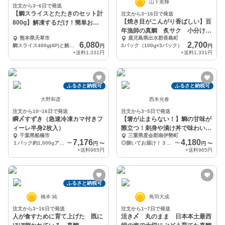
山下英輝
注文から3~6日で発送
【鯛スライスとたたきのセット計
注文から3~16日で発送
【焼き目がこんがり香ばしい】百
800g】解凍するだけ！簡単お刺
年漁師の真鯛 炙サク 小分け冷
身♪
熊本県天草市
鹿児島県出水郡長島町
凍 熨斗対応可
6,080
2,700
鯛スライス400g(4P)と鮪たたき400g(2P)のセット
3パック（100g×3パック）
円
円
+送料
1,331円
+送料
1,331円
ふるさと納税可
ふるさと納税可
大野和彦
西本光春
注文から10~16日で発送
注文から3~5日で発送
瞬〆すずき（急速冷凍カマ付きフ
【箸が止まらない！】鯛の甘味が
ィーレ半身2枚入）
際立つ！刺身や漬け丼で味わい尽
千葉県船橋市
三重県度会郡南伊勢町
くす♪
7,176
4,180
１パック約1,000gアップの不定貫となります。
〜
◎捌いてお届け！３枚おろし（スキンレス）
〜
円
〜
円
〜
+送料
965円
+送料
965円
ふるさと納税可
橋本 純
鳥羽大成
注文から3~16日で発送
注文から1~7日で発送
人が食すために育て上げた 既に
活き〆 丸のまま 日本本土最西