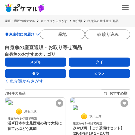
産直・通販のポケマル
カテゴリからさがす
魚介類
白身魚の産地直送 商品
location_on
産地
絞り込み
東京都にお届け
白身魚の産直通販・お取り寄せ商品
白身魚のおすすめカテゴリ
スズキ
タイ
タラ
ヒラメ
魚介類からさがす
784件の商品
おすすめ順
鳥羽大成
坂田正輝
注文から1~7日で発送
活〆日本本土最西端の海で大切に
注文から2~6日で発送
みやび鯛 【ごま茶漬けセット】
育てたぶどう真鯛
(2P/4P)※1P 1～2人前