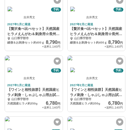
予約
予約
吉井秀文
吉井秀文
2027年1月に発送
2027年2月に発送
【贅沢食べ比べセット】天然国産
【贅沢食べ比べセット】天然国産
ヒラメえんがわ＆刺身用☆長州床
ヒラメえんがわ＆刺身用☆長州床
山口県宇部市
山口県宇部市
波ブランド約400g
波ブランド約400g
8,790
8,790
縁側＆お刺身セット約400ｇ
縁側＆お刺身セット約400ｇ
円
円
+送料
1,140円
+送料
1,140円
予約
予約
吉井秀文
吉井秀文
2027年1月に発送
2027年2月に発送
【ワインと相性抜群】天然国産ヒ
【ワインと相性抜群】天然国産ヒ
ラメ刺身・しゃぶしゃぶ用お試し
ラメ刺身・しゃぶしゃぶ用お試し
山口県宇部市
山口県宇部市
約350g『1月』
約350g『2月』
6,780
6,780
天然国産ヒラメ約350g
天然国産ヒラメ約350g
円
円
+送料
1,140円
+送料
1,140円