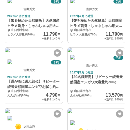
予約
予約
吉井秀文
吉井秀文
2027年1月に発送
2027年2月に発送
【贅を極めた天然鮮魚】天然国産
【贅を極めた天然鮮魚】天然国産
ヒラメ刺身・しゃぶしゃぶ用大容
ヒラメ刺身・しゃぶしゃぶ用大容
山口県宇部市
山口県宇部市
量約700g『1月』
量約700g『2月』
11,790
11,790
ヒラメ大容量約700g
ヒラメ大容量約700g
円
円
+送料
1,140円
+送料
1,140円
予約
予約
吉井秀文
吉井秀文
2027年1月に発送
【20名様限定】リピーター続出天
2027年1月に発送
【通が肴に選ぶ部位】リピーター
然国産エンガワ大容量約200g【1
続出天然国産エンガワお試し約
月予約】
山口県宇部市
山口県宇部市
100g【1月予約】
4,790
13,570
えんがわ約100g
えんがわ約200g
円
円
+送料
1,140円
+送料
1,140円
坂田正輝