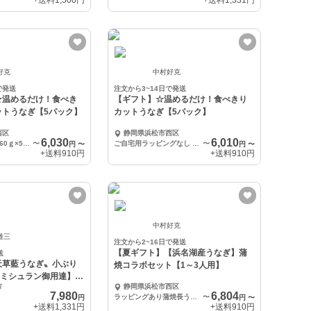
+送料
1,500円
+送料
1,331円
好克
中村好克
で発送
注文から3~14日で発送
☆温めるだけ！食べき
【ギフト】☆温めるだけ！食べきり
ットうなぎ【5パック】
カットうなぎ【5パック】
西区
静岡県浜松市西区
6,030
6,010
蒲焼カットうなぎ60ｇ×5パック
〜
ご自宅用ラッピングなし 蒲焼カットうなぎ60g×5パック
〜
円
〜
円
〜
+送料
910円
+送料
910円
中村好克
雄三
注文から2~16日で発送
【夏ギフト】【浜名湖産うなぎ】蒲
送
天草藍うなぎ〟小ぶり
焼コラボセット【1～3人用】
【ミシュラン御用達】
市
静岡県浜松市西区
】
7,980
6,804
ラッピングあり蒲焼長うなぎ130g×1匹、蒲焼カットうなぎ60g×3パック
〜
円
円
〜
+送料
1,331円
+送料
910円