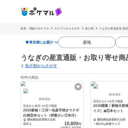
産直・通販のポケマル
カテゴリからさがす
魚介類
うなぎの産地直送 商
location_on
産地
東京都にお届け
うなぎの産直通販・お取り寄せ商
魚介類からさがす
60件の商品
鈴木項太
鈴木項太
注文から1~16日で発送
2026開幕！新物天然
注文から当日~16日で発送
2026新物！三河一色産手焼きウナギ
イズ）✖️②本セット
白焼⑤本セット（特製タレ①本付）
愛知県知多郡阿久比町
愛知県知多郡阿久比町
10,800
⑤本入
一尾300g前後サイズ
円