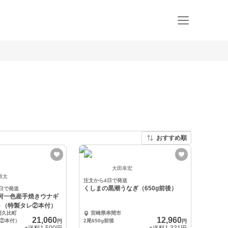
おすすめ順
大田幸宏
項太
注文から4日で発送
くしまの黒潮うなぎ（650g前後）
6日で発送
三河一色産手焼きウナギ
ト（特製タレ②本付）
阿久比町
宮崎県串間市
21,060
12,960
②本付）
2尾650g前後
円
円