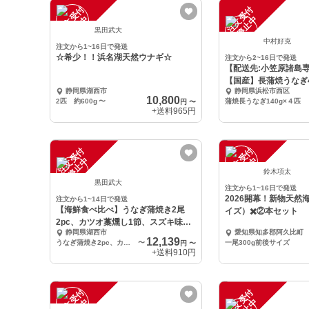
注
文
受
付
停
止
注
文
受
付
停
止
中
中
黒田武大
中村好克
注文から1~16日で発送
☆希少！！浜名湖天然ウナギ☆
注文から2~16日で発送
【配送先:小笠原諸島
【国産】長蒲焼うなぎ4
静岡県湖西市
静岡県浜松市西区
４匹)
10,800
2匹 約600g
〜
蒲焼長うなぎ140g×４匹
円
〜
+送料
965円
注
文
受
付
停
止
注
文
受
付
停
止
中
中
鈴木項太
黒田武大
注文から1~16日で発送
2026開幕！新物天然
注文から1~14日で発送
【海鮮食べ比べ】うなぎ蒲焼き2尾
イズ）✖️②本セット
2pc、カツオ藁燻し1節、スズキ味醂
静岡県湖西市
愛知県知多郡阿久比町
干し2pc
12,139
うなぎ蒲焼き2pc、カツオ藁燻し1節、スズキ味醂干し2pc
〜
一尾300g前後サイズ
円
〜
+送料
910円
注
文
受
付
停
止
注
文
受
付
停
止