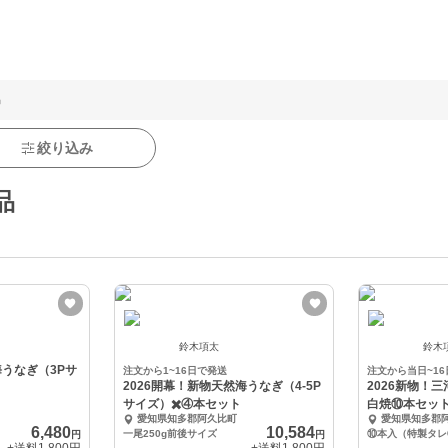
品
絞り込み
品
鈴木項太
鈴木
海うなぎ（3Pサ
注文から1~16日で発送
注文から当日~1
2026開幕！新物天然海うなぎ（4-5P
2026新物！
サイズ）✖️④本セット
白焼⑩本セッ
愛知県知多郡阿久比町
愛知県知多郡
6,480
10,584
一尾250g前後サイズ
⑩本入（特製タレ
円
円