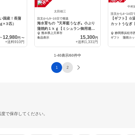
中
中
中村
太田雄三
注文から4~14日
い国産！長蒲
【ギフト】☆
注文から9~10日で発送
海水育ちの〝天草藍うなぎ〟小ぶり
ｇ×３匹）
カットうなぎ
蒲焼約１ｋｇ【ミシュラン御用達】
熊本県上天草市
静岡県浜松市
【伊勢神宮奉納】
12,980
15,300
〜
食品表示
円
〜
円
+送料
910円
+送料
1,331円
1-40表示/60件中
1
2
温度で保存してください。