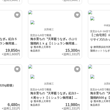
+送料
1,800円
+送料
1,800円
中村
太田雄三
注文から3~16日
【ご自宅用】
注文から9日で発送
なぎ〟紅白５
海水育ちの〝天草藍うなぎ〟小ぶり
りサイズのカ
ラン御用達】
蒲焼約１ｋｇ【ミシュラン御用達】
熊本県上天草市
静岡県浜松市
【伊勢神宮奉納】
19,850
15,300
食品表示
円
円
+送料
1,600円
+送料
1,331円
太田雄三
太田
20g前後）
注文から9日で発送
注文から9日で発
海水育ちの〝天草藍うなぎ〟紅白3～
海水育ちの〝
４尾セット【ミシュラン御用達】
蒲焼約500ｇ
熊本県上天草市
熊本県上天草
【伊勢神宮奉納】
【伊勢神宮奉
6,480
11,980
食品表示
食品表示
円
円
+送料
1,331円
+送料
1,331円