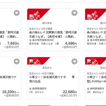
注
文
受
付
停
止
注
文
受
付
停
止
中
中
綱川孝俊
綱川
注文から1~5日で発送
注文から1~5日で
の清流「那珂川産
命の味わい‼ 北関東の清流「那珂川産
命の味わい‼ 
凍】（1尾約
天然うなぎ」【真空冷凍】（1尾約
天然うなぎ」
栃木県芳賀郡茂木町
栃木県芳賀郡
190g）
230g）
7,693
4,496
真空冷凍 天然うなぎ 1尾 約330g
真空冷凍 天然うなぎ 1尾 約190g
円
円
+送料
910円
+送料
910円
注
文
受
付
停
止
注
文
受
付
停
止
中
中
黒田武大
黒田
注文から1~16日で発送
注文から1~16日
名湖天然ウナ
☆希少！！浜名湖天然ウナギ 専
☆希少！！浜名
用の出品
型).※300g〜4
静岡県湖西市
静岡県湖西市
16,200
22,680
7匹 計2キロ
2匹 約600g
〜
円
〜
円
+送料
965円
+送料
1,657円