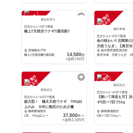
注
文
受
付
停
止
注
文
受
付
停
止
中
中
鹿志村芳久
注文から1~2日で発送
綱川孝俊
極上‼️天然活ウナギ‼️涸沼産‼️
注文から1~5日で発送
命の味わい‼ 北関東
天然うなぎ」【真空冷
茨城県水戸市
栃木県芳賀郡茂木町
330g）
14,580
極上‼️天然活鰻‼️涸沼産
円
+送料
745円
注
文
受
付
停
止
注
文
受
付
停
止
中
中
黒田武大
黒田武大
注文から1~16日で発送
【捌いて発送も可】浜
注文から1~16日で発送
超大型！ 極太天然ウナギ 700g以
ギ5匹〜7匹で1kg
上のみ ※年に数匹のため少量
静岡県湖西市
静岡県湖西市
37,800
1匹 700g以上
〜
5匹〜7匹で1kg
〜
円
〜
+送料
1,195円