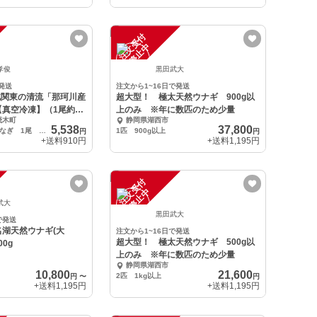
注
文
受
付
停
止
中
孝俊
黒田武大
発送
注文から1~16日で発送
北関東の清流「那珂川産
超大型！ 極太天然ウナギ 900g以
【真空冷凍】（1尾約
上のみ ※年に数匹のため少量
茂木町
静岡県湖西市
5,538
37,800
真空冷凍 天然うなぎ 1尾 約230g
1匹 900g以上
円
円
+送料
910円
+送料
1,195円
注
文
受
付
停
止
中
武大
黒田武大
で発送
湖天然ウナギ(大
注文から1~16日で発送
超大型！ 極太天然ウナギ 500g以
00g
上のみ ※年に数匹のため少量
静岡県湖西市
10,800
21,600
2匹 1kg以上
円
〜
円
+送料
1,195円
+送料
1,195円