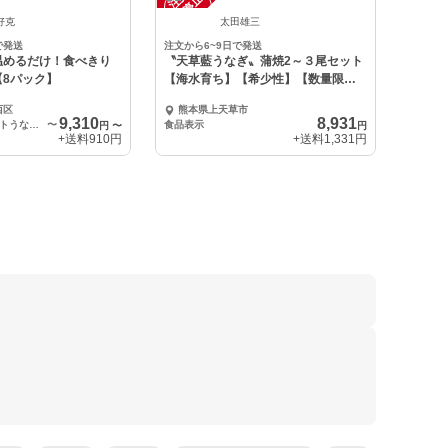
中
好克
太田雄三
で発送
注文から6~9日で発送
温めるだけ！食べきり
〝天草藍うなぎ〟蒲焼2～３尾セット
【8パック】
【海水育ち】【希少性】【数量限
定】
西区
熊本県上天草市
9,310
8,931
ギフト 蒲焼カットうなぎ60ｇ×8パック
〜
食品表示
円
〜
円
+送料
910円
+送料
1,331円