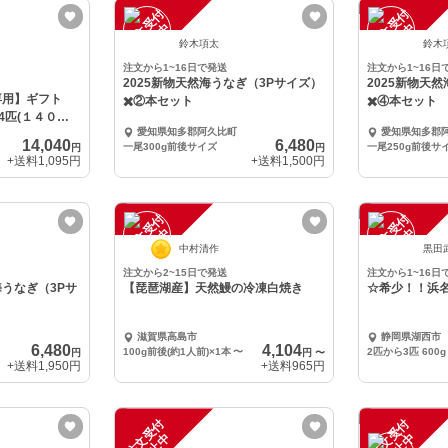
注
文
受
付
停
止
注
文
受
付
停
止
中
中
鈴木項太
鈴木
注文から1~16日で発送
注文から1~16日
2025新物天然海うなぎ（3Pサイズ）
2025新物天
専用】ギフト
✖️②本セット
✖️④本セット
匹(１４０ｇ×
愛知県知多郡阿久比町
愛知県知多郡
14,040
6,480
一尾300g前後サイズ
一尾250g前後サ
円
円
+送料
1,095円
+送料
1,500円
注
文
受
付
停
止
注
文
受
付
停
止
中
中
中村清作
黒田
注文から2~15日で発送
注文から1~16日
海うなぎ（3Pサ
​【琵琶湖産】天然鰻の冷凍白焼き
☆希少！！浜
滋賀県高島市
静岡県湖西市
6,480
4,104
100g前後(約1人前)×1本
〜
2匹から3匹 600g
円
円
〜
+送料
1,950円
+送料
965円
注
文
受
付
停
止
注
文
受
付
停
止