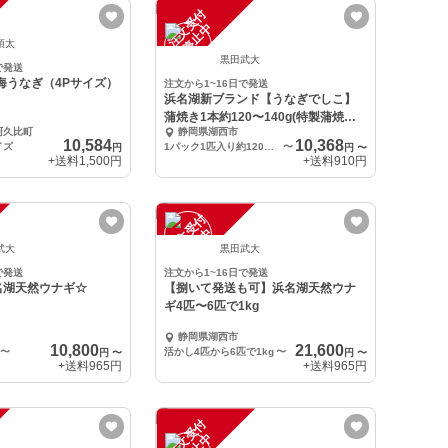
注
文
受
付
停
止
中
項太
黒田武大
で発送
然海うなぎ（4Pサイズ）
注文から1~16日で発送
浜名湖新ブランド【うなぎでしこ】
蒲焼き1本約120〜140g(特製蒲焼ダ
阿久比町
静岡県湖西市
レ付き)
10,584
10,368
イズ
1パック1匹入り約120〜140g×2
〜
円
円
〜
+送料
1,500円
+送料
910円
注
文
受
付
停
止
中
武大
黒田武大
で発送
注文から1~16日で発送
名湖天然ウナギ☆
【捌いて発送も可】浜名湖天然ウナ
ギ4匹〜6匹で1kg
静岡県湖西市
10,800
21,600
〜
活かし4匹から6匹で1kg
〜
円
〜
円
〜
+送料
965円
+送料
965円
注
文
受
付
停
止