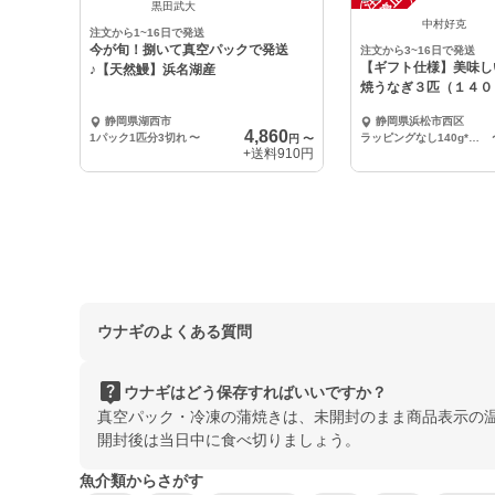
中
中
黒田武大
中村好克
注文から1~16日で発送
今が旬！捌いて真空パックで発送
注文から3~16日で発送
【ギフト仕様】美味し
♪【天然鰻】浜名湖産
焼うなぎ３匹（１４０
静岡県湖西市
静岡県浜松市西区
4,860
1パック1匹分3切れ
〜
ラッピングなし140g*３匹蒲焼うなぎ
円
〜
+送料
910円
ウナギのよくある質問
live_help
ウナギはどう保存すればいいですか？
真空パック・冷凍の蒲焼きは、未開封のまま商品表示の
開封後は当日中に食べ切りましょう。
魚介類からさがす