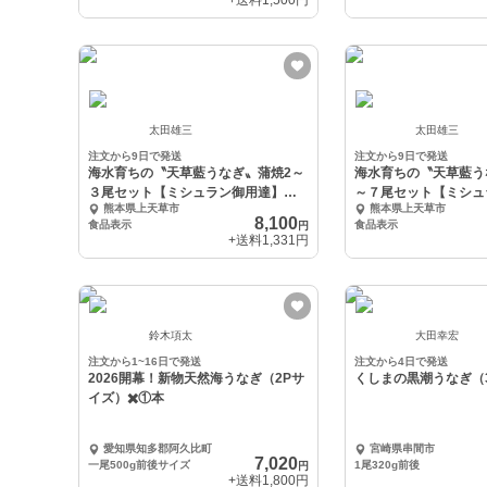
+送料
1,500円
太田雄三
太田雄三
注文から9日で発送
注文から9日で発送
海水育ちの〝天草藍うなぎ〟蒲焼2～
海水育ちの〝天草藍う
３尾セット【ミシュラン御用達】
～７尾セット【ミシュ
熊本県上天草市
熊本県上天草市
【伊勢神宮奉納】
【伊勢神宮奉納】
8,100
食品表示
食品表示
円
+送料
1,331円
鈴木項太
大田幸宏
注文から1~16日で発送
注文から4日で発送
2026開幕！新物天然海うなぎ（2Pサ
くしまの黒潮うなぎ（3
イズ）✖️①本
愛知県知多郡阿久比町
宮崎県串間市
7,020
一尾500g前後サイズ
1尾320g前後
円
+送料
1,800円