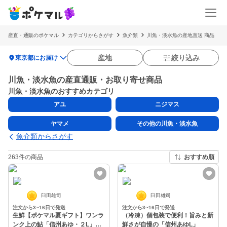
産直・通販のポケマル
カテゴリからさがす
魚介類
川魚・淡水魚の産地直送 商品
location_on
産地
絞り込み
東京都にお届け
川魚・淡水魚の産直通販・お取り寄せ商品
川魚・淡水魚のおすすめカテゴリ
アユ
ニジマス
ヤマメ
その他の川魚・淡水魚
魚介類からさがす
263件の商品
おすすめ順
臼田雄司
臼田雄司
注文から3~16日で発送
注文から3~16日で発送
生鮮【ポケマル夏ギフト】ワンラ
（冷凍）個包装で便利！旨みと新
ンク上の鮎「信州あゆ・２L」お
鮮さが自慢の「信州あゆL」