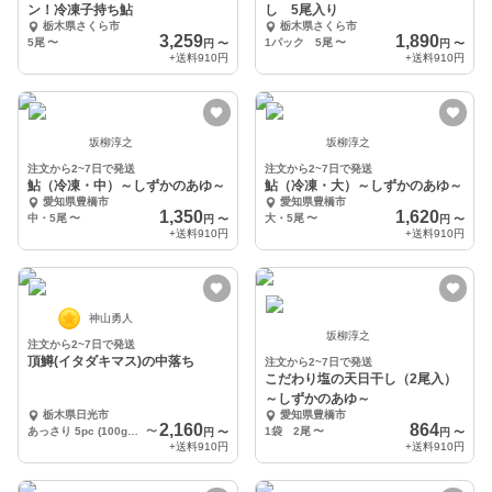
ン！冷凍子持ち鮎
し 5尾入り
栃木県さくら市
栃木県さくら市
3,259
1,890
5尾
〜
1パック 5尾
〜
円
〜
円
〜
+送料
910円
+送料
910円
坂柳淳之
坂柳淳之
注文から2~7日で発送
注文から2~7日で発送
鮎（冷凍・中）～しずかのあゆ～
鮎（冷凍・大）～しずかのあゆ～
愛知県豊橋市
愛知県豊橋市
1,350
1,620
中・5尾
〜
大・5尾
〜
円
〜
円
〜
+送料
910円
+送料
910円
神山勇人
坂柳淳之
注文から2~7日で発送
頂鱒(イタダキマス)の中落ち
注文から2~7日で発送
こだわり塩の天日干し（2尾入）
～しずかのあゆ～
栃木県日光市
愛知県豊橋市
2,160
864
あっさり 5pc (100g×5)
〜
1袋 2尾
〜
円
〜
円
〜
+送料
910円
+送料
910円