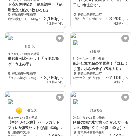
下済み処理済み！簡単調理！『紀
干し”梅仕立て”』
州仕立て鮎の3枚おろし』
和歌山県和歌山市
和歌山県和歌山市
2,160
3,200
鮎の3枚おろし 140g
〜
『鮎一夜干し”梅仕立て”』中サイズ×7尾
〜
円
〜
円
〜
+送料
965円
+送料
998円
舛田 聡
舛田 聡
注文から2~10日で発送
稚鮎食べ比べセット『うまみ揚
注文から2~10日で発送
紀州仕立て鮎の甘露煮！『ほねう
げ・うまみ干』
ま煮』小さめサイズ5尾入り⭐︎
和歌山県和歌山市
和歌山県和歌山市
3,780
2,106
『うまみ揚げ』250g×1袋、『うまみ干』50g×3袋
〜
紀州仕立て鮎『ほねうま煮』×5
〜
円
〜
円
〜
+送料
965円
+送料
745円
小林光夫
打越友香
注文から2~4日で発送
注文から3~16日で発送
【甲州ワイン鱒】 ハーフカット
阿蘇の湧き水で育ったASOサーモ
フィレ&燻製セット (合計 430g以
ンの塩麴仕立て～4切（40ｇ）～
山梨県北杜市
熊本県阿蘇郡高森町
上)