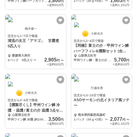
2,800
1,603
甲州ワイン鱒ハーフカットフィレ 280g 1枚・燻製 150g 1pc
1パック（40ｇ×4切）
〜
円
円
〜
+送料
910円
+送料
1,331円
梅木健一
小林光夫
注文から1~7日で発送
清流の女王「アマゴ」 甘露煮
注文から2~4日で発送
【同梱】富士の介・甲州ワイン鱒
5匹入り
ハーフフィレ&燻製セット (合計
愛媛県大洲市
山梨県北杜市
約860g)
2,905
5,700
3パック 5匹入り
〜
甲州ワイン鱒・富士の介 ハーフフィレ約280g + 燻製約150g 合計4点 860g
円
〜
円
+送料
920円
+送料
910円
打越友香
小林光夫
注文から3~15日で発送
ASOサーモンの北イタリア風ソテ
注文から2~4日で発送
【燻製尽くし】甲州ワイン鱒 冷
ー
燻 ・温燻 / 富士の介 温燻 3点セッ
山梨県北杜市
熊本県阿蘇郡高森町
ト
3,500
2,077
甲州ワイン鱒 冷燻 (約100g×1) 温燻(150g×1) 富士の介 温燻(150g×1)
1パック（50ｇ×2切）
〜
円
円
〜
+送料
910円
+送料
1,331円