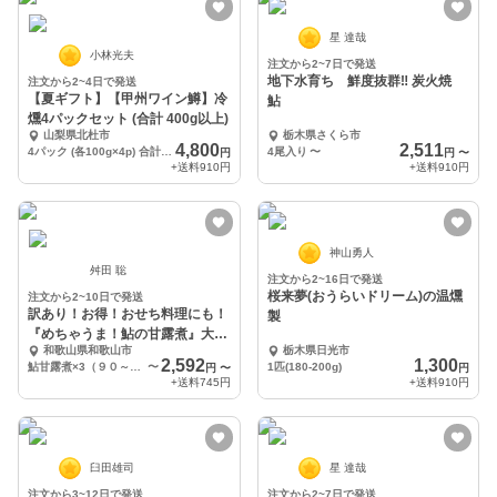
星 達哉
小林光夫
注文から2~7日で発送
地下水育ち 鮮度抜群‼️ 炭火焼
注文から2~4日で発送
【夏ギフト】【甲州ワイン鱒】冷
鮎
燻4パックセット (合計 400g以上)
山梨県北杜市
栃木県さくら市
4,800
2,511
4パック (各100g×4p) 合計400g
4尾入り
〜
円
円
〜
+送料
910円
+送料
910円
神山勇人
舛田 聡
注文から2~16日で発送
桜来夢(おうらいドリーム)の温燻
注文から2~10日で発送
訳あり！お得！おせち料理にも！
製
『めちゃうま！鮎の甘露煮』大
和歌山県和歌山市
栃木県日光市
3尾セット
2,592
1,300
鮎甘露煮×3（９０～110g）
〜
1匹(180-200g)
円
〜
円
+送料
745円
+送料
910円
臼田雄司
星 達哉
注文から3~12日で発送
注文から2~7日で発送