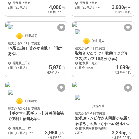
長野県上田市
長野県上田市
中元にも
4,080
3,980
1個（10尾入）
1個（10尾入）
〜
円
円
〜
+送料
965円
+送料
910円
臼田雄司
神山勇人
注文から3~12日で発送
15尾 (生鮮）旨みが自慢！「信州
注文から2~7日で発送
塩焼きでどうぞ！頂鱒(イタダキ
あゆL」
マス)のカマ 16尾分 (8pc)
長野県上田市
栃木県日光市
5,970
1,699
1個（15尾入）
16尾分 (8pc)
円
円
+送料
1,195円
+送料
965円
臼田雄司
打越友香
注文から3~16日で発送
【ポケマル夏ギフト】冷凍個包装
注文から2~5日で発送
無添加レシピ付き★阿蘇から届く
で便利！信州あゆL
まぼろしの魚・かわべの湧水やま
長野県上田市
熊本県阿蘇郡高森町
め～老舗旅館お墨付き
3,980
3,235
1個（10尾入）
〜
7匹
〜
円
〜
円
〜
+送料
910円
+送料
1,331円