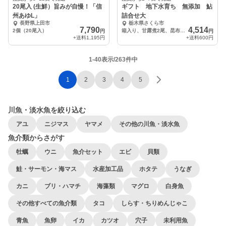
20尾入 (生鮮）旨みが自慢！「信
ギフト 地下水育ち 無添加 鮎
州あゆL」
詰合せ大
長野県上田市
栃木県さくら市
7,790
4,514
2個（20尾入）
箱入り、甘露煮2尾、昆布巻2本
円
円
+送料
1,195円
+送料
600円
1-40表示/263件中
1
2
3
4
5
川魚・淡水魚を絞り込む
アユ
ニジマス
ヤマメ
その他の川魚・淡水魚
魚介類からさがす
牡蠣
ウニ
魚介セット
エビ
貝類
鮭・サーモン・海マス
水産加工品
ホタテ
うなぎ
カニ
ブリ・ハマチ
海藻類
マグロ
白身魚
その他すべての魚介類
タコ
しらす・ちりめんじゃこ
青魚
魚卵
イカ
カツオ
穴子
未利用魚