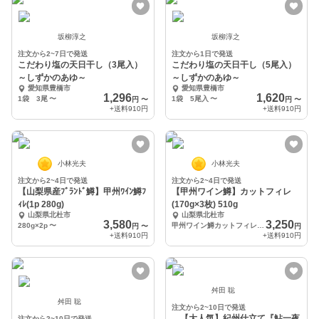
坂柳淳之
坂柳淳之
注文から2~7日で発送
注文から1日で発送
こだわり塩の天日干し（3尾入）
こだわり塩の天日干し（5尾入）
～しずかのあゆ～
～しずかのあゆ～
愛知県豊橋市
愛知県豊橋市
1,296
1,620
1袋 3尾
〜
1袋 5尾入
〜
円
〜
円
〜
+送料
910円
+送料
910円
小林光夫
小林光夫
注文から2~4日で発送
注文から2~4日で発送
【山梨県産ﾌﾞﾗﾝﾄﾞ鱒】甲州ﾜｲﾝ鱒ﾌ
【甲州ワイン鱒】カットフィレ
ｨﾚ(1p 280g)
(170g×3枚) 510g
山梨県北杜市
山梨県北杜市
3,580
3,250
280g×2p
〜
甲州ワイン鱒カットフィレ(170g×3枚) 合計510g
円
〜
円
+送料
910円
+送料
910円
舛田 聡
舛田 聡
注文から2~10日で発送
【大人気】紀州仕立て『鮎一夜
注文から2~10日で発送