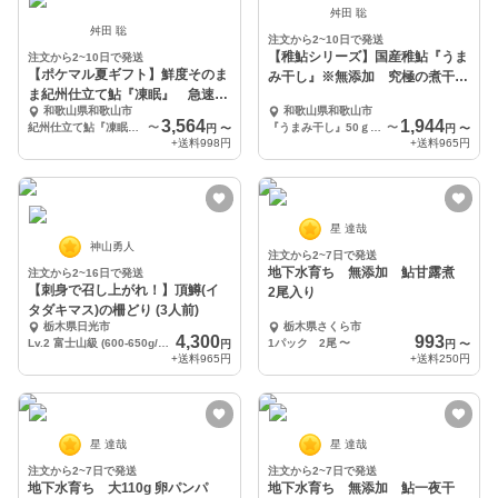
舛田 聡
舛田 聡
注文から2~10日で発送
【稚鮎シリーズ】国産稚鮎『うま
注文から2~10日で発送
【ポケマル夏ギフト】鮮度そのま
み干し』※無添加 究極の煮干で
ま紀州仕立て鮎『凍眠』 急速冷
す！
和歌山県和歌山市
和歌山県和歌山市
凍で鮮度変わらず！
3,564
1,944
紀州仕立て鮎『凍眠』中サイズ（約18〜20cm）×10尾
〜
『うまみ干し』50ｇ×3袋
〜
円
〜
円
〜
+送料
998円
+送料
965円
星 達哉
神山勇人
注文から2~7日で発送
地下水育ち 無添加 鮎甘露煮
注文から2~16日で発送
【刺身で召し上がれ！】頂鱒(イ
2尾入り
タダキマス)の柵どり (3人前)
栃木県日光市
栃木県さくら市
4,300
993
Lv.2 富士山級 (600-650g/1set)
1パック 2尾
〜
円
円
〜
+送料
965円
+送料
250円
星 達哉
星 達哉
注文から2~7日で発送
注文から2~7日で発送
地下水育ち 大110g 卵パンパ
地下水育ち 無添加 鮎一夜干