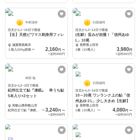
中村清作
臼田雄司
注文から1~16日で発送
注文から3~12日で発送
【生】天然ビワマス刺身用フィレ
(生鮮）旨みが自慢！「信州あゆ
L」10尾
滋賀県高島市
長野県上田市
2,160
3,980
１枚入200g前後
〜
1個（10尾入）
円
〜
円
+送料
998円
+送料
965円
舛田 聡
臼田雄司
注文から2~3日で発送
紀州仕立て鮎『凍眠』 串うち鮎
注文から3~16日で発送
10～20尾 ワンランク上の鮎「信
5本入り×2セット
州あゆ２L」少し大きめ【生鮮】
和歌山県和歌山市
長野県上田市
3,240
4,080
紀州仕立て鮎『凍眠』串うち鮎5本×2セット
〜
1個（10尾入）
〜
円
〜
円
〜
+送料
998円
+送料
965円