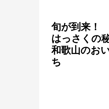
旬が到来！
はっさくの
和歌山のお
ち