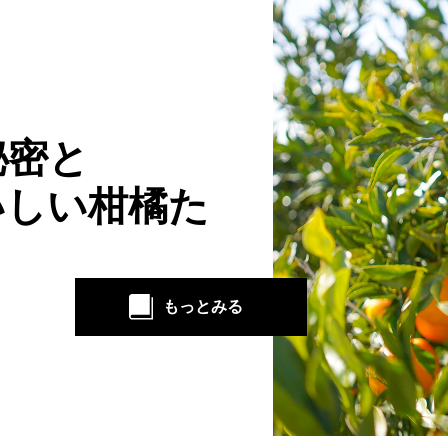
秘密と
いしい柑橘た
もっとみる