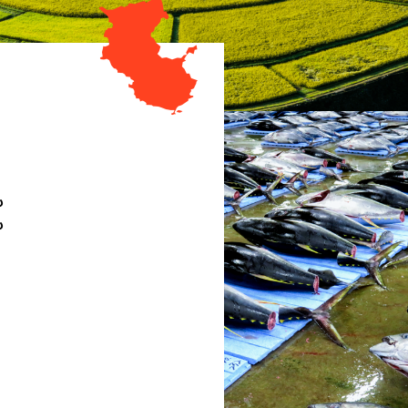
、
も
も