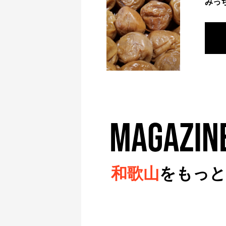
みっ
和歌山
をもっと