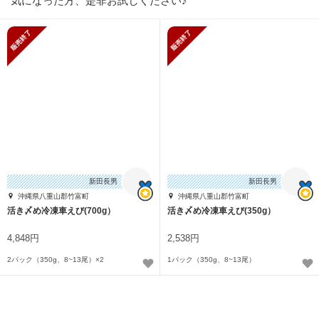
気になった方、是非お試しください♪
販売終了
販売終了
新田長男
新田長男
沖縄県八重山郡竹富町
沖縄県八重山郡竹富町
活き〆め冷凍車えび(700g）
活き〆め冷凍車えび(350g）
4,848円
2,538円
2パック（350g、8~13尾）×2
1パック（350g、8~13尾）