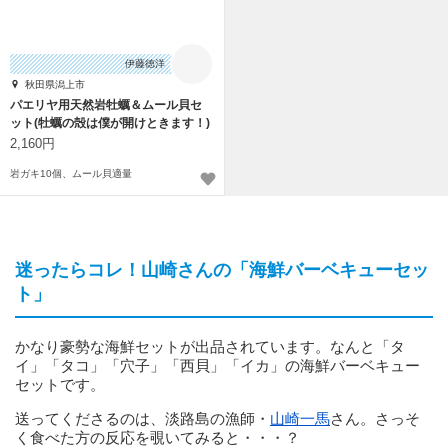
伊藤徳洋
秋田県潟上市
パエリヤ用天然岩牡蠣＆ムール貝セ
ット(牡蠣の殻は僕が開けときます！)
2,160円
岩ガキ10個、ムール貝適量
迷ったらコレ！山崎さんの「海鮮バーベキューセッ
ト」
かなり豪勢な海鮮セットが出品されています。なんと「タ
イ」「タコ」「穴子」「西貝」「イカ」の海鮮バーベキュー
セットです。
送ってくださるのは、淡路島の漁師・
山崎一馬
さん。さっそ
く食べた方の反応を覗いてみると・・・？