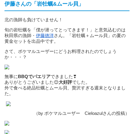
伊藤さんの「岩牡蠣&ムール貝」
北の漁師も負けていません！
旬の岩牡蠣を「僕が潜ってとってきます！」と意気込むのは
秋田県の漁師・
伊藤徳洋
さん。「岩牡蠣＋ムール貝」の夏の
黄金セットを出品中です。
さて、ポケマルユーザーにどうお料理されたのでしょう
か・・・？
無事に
BBQでパエリア
できました❣
ありがとうございました😊
大好評
でした。
外で食べる絶品牡蠣とムール貝、贅沢すぎる週末となりまし
た。
（by ポケマルユーザー Cieloazulさんの投稿）