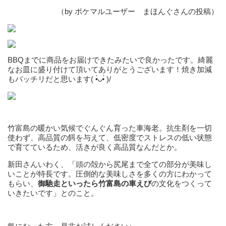
（by ポケマルユーザー まほんぐさんの投稿）
BBQまでに商品をお届けできたみたいで良かったです。綺麗
なお皿に盛り付けて頂いてありがとうございます！焼き加減
もバッチリだと思います( •̀ᴗ•́ )/
竹富島の暖かい気候でぐんぐん育った車海老。抗生剤を一切
使わず、高品質の餌を与えて、低密度でストレスの低い状態
で育てているため、活きが良く高品質なんだとか。
新田さんいわく、「頭の殻から尻尾まで全ての部分が美味し
いことが特長です。圧倒的な美味しさを多くの方にわかって
もらい、
御馳走といったら竹富島の車えび
の文化をつくって
いきたいです」とのこと。