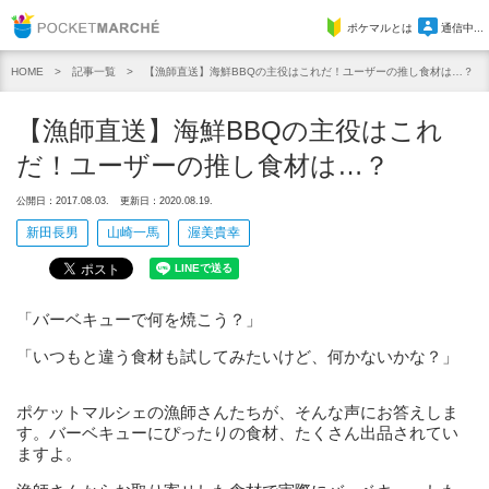
Pocket Marche
ポケマルとは
通信中...
記事一覧
【漁師直送】海鮮BBQの主役はこれだ！ユーザーの推し食材は…？
HOME
【漁師直送】海鮮BBQの主役はこれ
だ！ユーザーの推し食材は…？
公開日：2017.08.03.
更新日：2020.08.19.
新田長男
山崎一馬
渥美貴幸
「バーベキューで何を焼こう？」
「いつもと違う食材も試してみたいけど、何かないかな？」
ポケットマルシェの漁師さんたちが、そんな声にお答えしま
す。バーベキューにぴったりの食材、たくさん出品されてい
ますよ。