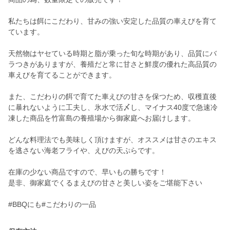
私たちは餌にこだわり、甘みの強い安定した品質の車えびを育て
ています。
天然物はヤセている時期と脂が乗った旬な時期があり、品質にバ
ラつきがありますが、養殖だと常に甘さと鮮度の優れた高品質の
車えびを育てることができます。
また、こだわりの餌で育てた車えびの甘さを保つため、収穫直後
に暴れないように工夫し、氷水で活〆し、マイナス40度で急速冷
凍した商品を竹富島の養殖場から御家庭へお届けします。
どんな料理法でも美味しく頂けますが、オススメは甘さのエキス
を逃さない海老フライや、えびの天ぷらです。
在庫の少ない商品ですので、早いもの勝ちです！
是非、御家庭でくるまえびの甘さと美しい姿をご堪能下さい
#BBQにも#こだわりの一品