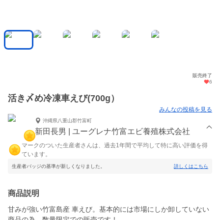
販売終了
6
活き〆め冷凍車えび(700g）
みんなの投稿を見る
沖縄県八重山郡竹富町
新田長男 | ユーグレナ竹富エビ養殖株式会社
マークのついた生産者さんは、過去1年間で平均して特に高い評価を得
ています。
生産者バッジの基準が新しくなりました。
詳しくはこちら
商品説明
甘みが強い竹富島産 車えび。基本的には市場にしか卸していない
商品の為、数量限定での販売です！