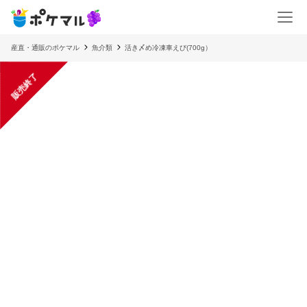
産直・通販のポケマル
魚介類
活き〆め冷凍車えび(700g）
販売終了