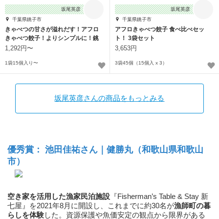
坂尾英彦
坂尾英彦
千葉県銚子市
千葉県銚子市
きゃべつの甘さが溢れだす！アフロ
アフロきゃべつ餃子 食べ比べセッ
きゃべつ餃子！よりシンプルに！銚
ト！ 3袋セット
子産
1,292円〜
3,653円
1袋15個入り〜
3袋45個（15個入 x 3）
坂尾英彦さんの商品をもっとみる
優秀賞： 池田佳祐さん｜健勝丸（和歌山県和歌山
市）
空き家を活用した漁家民泊施設
『Fisherman’s Table & Stay 新
七屋』を2021年8月に開設し、これまでに約30名が
漁師町の暮
らしを体験
した。資源保護や魚価安定の観点から限界がある