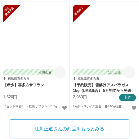
新規受付停止
販売終了
江川正道
江川正道
福島県喜多方市
福島県喜多方市
【希少】喜多方サフラン
【予約販売】雪解けアスパラガス
1kg（LMS混合） 5月初旬から発送
1,620円
2,980円
予約
〈セット内容〉 ・乾燥サフラン：0.5g ・調理レシピ：1枚
1㎏(L〜Sサイズ混合、各340g程度)
江川正道さんの商品をもっとみる