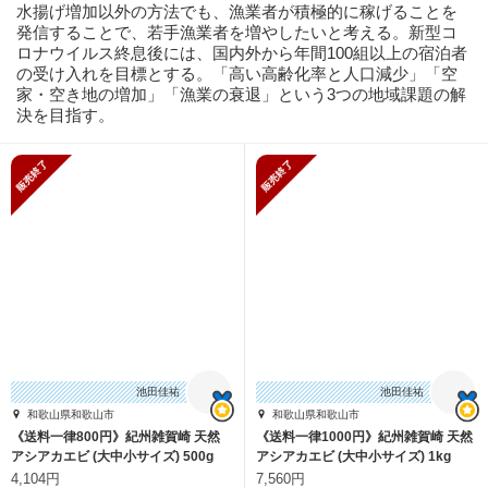
水揚げ増加以外の方法でも、漁業者が積極的に稼げることを
発信することで、若手漁業者を増やしたいと考える。新型コ
ロナウイルス終息後には、国内外から年間100組以上の宿泊者
の受け入れを目標とする。「高い高齢化率と人口減少」「空
家・空き地の増加」「漁業の衰退」という3つの地域課題の解
決を目指す。
販売終了
販売終了
池田佳祐
池田佳祐
和歌山県和歌山市
和歌山県和歌山市
《送料一律800円》紀州雑賀崎 天然
《送料一律1000円》紀州雑賀崎 天然
アシアカエビ (大中小サイズ) 500g
アシアカエビ (大中小サイズ) 1kg
4,104円
7,560円