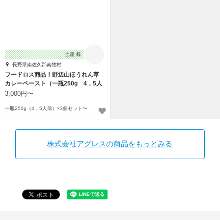
土屋 梓
長野県南佐久郡南牧村
フードロス商品！野辺山ほうれん草
カレーペースト（一瓶250g 4，5人
前）
3,000円〜
一瓶250g（4，5人前）×3個セット〜
株式会社アグレスの商品をもっとみる