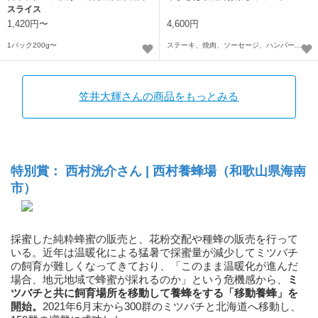
スライス
1,420円〜
4,600円
1パック200g〜
ステーキ、焼肉、ソーセージ、ハンバーグ各1つ
笠井大輝さんの商品をもっとみる
特別賞： 西村洸介さん | 西村養蜂場（和歌山県海南
市）
採蜜した純粋蜂蜜の販売と、花粉交配や種蜂の販売を行って
いる。近年は温暖化による猛暑で採蜜量が減少してミツバチ
の飼育が難しくなってきており、「このまま温暖化が進んだ
場合、地元地域で蜂蜜が採れるのか」という危機感から、
ミ
ツバチと共に飼育場所を移動して養蜂をする「移動養蜂」を
開始
。
2021年6月末から300群のミツバチと北海道へ移動し、