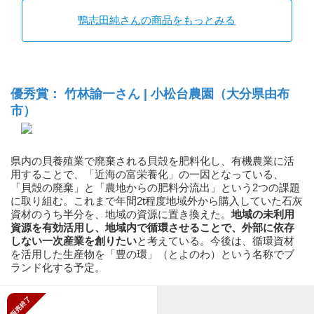
鴨志田純さんの商品をもっとみる
優秀賞： 竹林諭一さん | 小松台農園（大分県由布
市）
県内の貝養殖業で廃棄される貝殻を肥料化し、有機農業に活
用することで、「近海の富栄養化」の一因となっている、
「貝殻の廃棄」と「農地からの肥料分流出」という2つの課題
に取り組む。これまで年間2t程度地域外から購入していた石灰
資材のうち半分を、地域の資源に置き換えた。
地域の未利用
資源を有効活用し、地域内で循環させることで、外部に依存
しない一次産業を創りたい
と考えている。今後は、循環資材
を活用した生産物を「豊の環」（とよのわ）という名称でブ
ランド化する予定。
販売終了