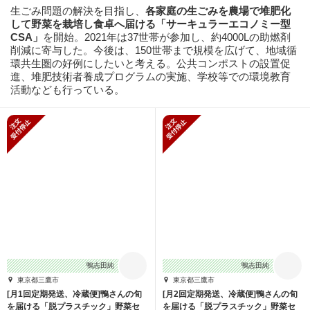
生ごみ問題の解決を目指し、
各家庭の生ごみを農場で堆肥化
して野菜を栽培し食卓へ届ける「サーキュラーエコノミー型
CSA」
を開始。2021年は37世帯が参加し、約4000Lの助燃剤
削減に寄与した。今後は、150世帯まで規模を広げて、地域循
環共生圏の好例にしたいと考える。公共コンポストの設置促
進、堆肥技術者養成プログラムの実施、学校等での環境教育
活動なども行っている。
新規受付停止
新規受付停止
鴨志田純
鴨志田純
東京都三鷹市
東京都三鷹市
[月1回定期発送、冷蔵便]鴨さんの旬
[月2回定期発送、冷蔵便]鴨さんの旬
を届ける「脱プラスチック」野菜セ
を届ける「脱プラスチック」野菜セ