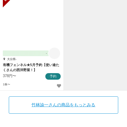
-
大分県-
有機フェンネル★5月予約【使い途た
くさんの西洋野菜！】
378円〜
予約
1株〜
竹林諭一さんの商品をもっとみる