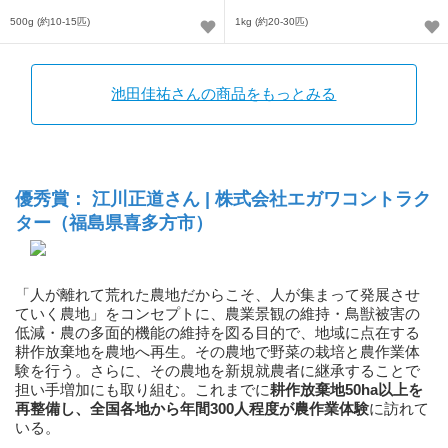
500g (約10-15匹)
1kg (約20-30匹)
池田佳祐さんの商品をもっとみる
優秀賞： 江川正道さん | 株式会社エガワコントラク
ター（福島県喜多方市）
「人が離れて荒れた農地だからこそ、人が集まって発展させ
ていく農地」をコンセプトに、農業景観の維持・鳥獣被害の
低減・農の多面的機能の維持を図る目的で、地域に点在する
耕作放棄地を農地へ再生。その農地で野菜の栽培と農作業体
験を行う。さらに、その農地を新規就農者に継承することで
担い手増加にも取り組む。これまでに
耕作放棄地50ha以上を
再整備し、全国各地から年間300人程度が農作業体験
に訪れて
いる。