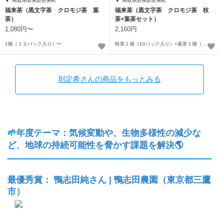
鳥取県岩美郡岩美町
鳥取県岩美郡岩美町
福来茶（黒文字茶 クロモジ茶 葉
福来茶（黒文字茶 クロモジ茶 枝
茶）
茶+葉茶セット）
1,080円〜
2,160円
1個（１２パック入り）〜
枝茶１個（10パック入り）+葉茶１個（１２パック入り）
則定希さんの商品をもっとみる
🌱
年度テーマ：
気候変動や、生物多様性の減少な
ど、地球の持続可能性を脅かす課題を解決
🌎
最優秀賞： 鴨志田純さん | 鴨志田農園（東京都三鷹
市）