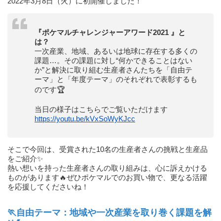
2022年3月8日（火）に初開催しました！
『ポケマルチャレンジャーアワード2021 』と
は？
一次産業、地域、あるいは地球に存在する多くの
課題…。その課題に対し“何かできることはない
か”と解決に取り組む生産者さんたちを「自由テ
ーマ」と「年度テーマ」のそれぞれで表彰するも
のです🏆
当日の様子はこちらでご覧いただけます
https://youtu.be/kVxSoWyKJcc
そこで今回は、受賞された10名の生産者さんの挑戦と生産品
をご紹介✨
熱い想いを持った生産者さんの取り組みは、心に訴えかける
ものがあります🔥ぜひポケマルでのお買い物で、更なる活躍
を応援してくださいね！
🏃自由テーマ：
地域や一次産業を取り巻く課題を解