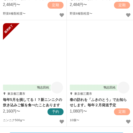
ット
ット
2,484円〜
2,484円〜
定期
定期
野菜8種類程度〜
野菜8種類程度〜
販売終了
鴨志田純
鴨志田純
東京都三鷹市
東京都三鷹市
毎年5月を損してる！？新ニンニクの
春の訪れを「ふきのとう」でお知ら
炊き込みご飯を食べたことあります
せします。毎年２月発送予定
か？
2,160円〜
1,080円〜
予約
定期
ニンニク500g〜
10個〜