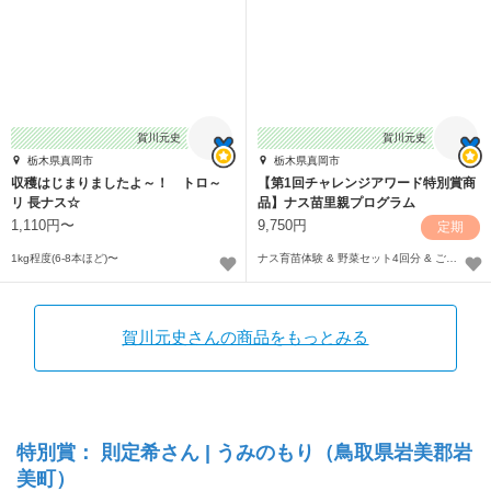
賀川元史
賀川元史
栃木県真岡市
栃木県真岡市
収穫はじまりましたよ～！ トロ～
【第1回チャレンジアワード特別賞商
リ 長ナス☆
品】ナス苗里親プログラム
1,110円〜
9,750円
定期
1kg程度(6-8本ほど)〜
ナス育苗体験 & 野菜セット4回分 & ご自身のナス株からの無料収穫体験付き
賀川元史さんの商品をもっとみる
特別賞： 則定希さん | うみのもり（鳥取県岩美郡岩
美町）