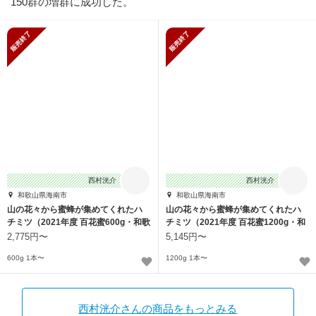
150群の増群に成功した。
販売終了
販売終了
西村洸介
西村洸介
和歌山県海南市
和歌山県海南市
山の花々から蜜蜂が集めてくれたハ
山の花々から蜜蜂が集めてくれたハ
チミツ（2021年度 百花蜜600g・和歌
チミツ（2021年度 百花蜜1200g・和
山）
歌山）
2,775円〜
5,145円〜
600g 1本〜
1200g 1本〜
西村洸介さんの商品をもっとみる