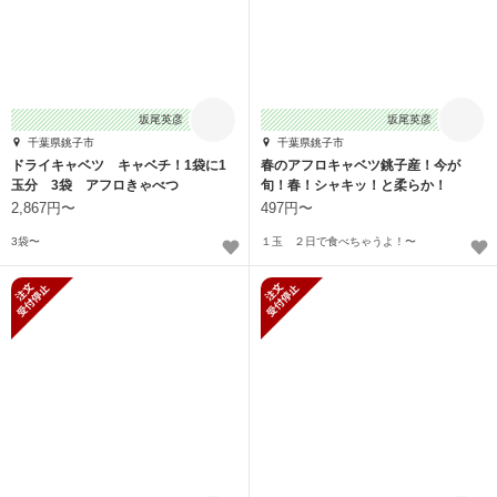
坂尾英彦
坂尾英彦
千葉県銚子市
千葉県銚子市
ドライキャベツ キャベチ！1袋に1
春のアフロキャベツ銚子産！今が
玉分 3袋 アフロきゃべつ
旬！春！シャキッ！と柔らか！
2,867円〜
497円〜
3袋〜
１玉 ２日で食べちゃうよ！〜
新規受付停止
新規受付停止