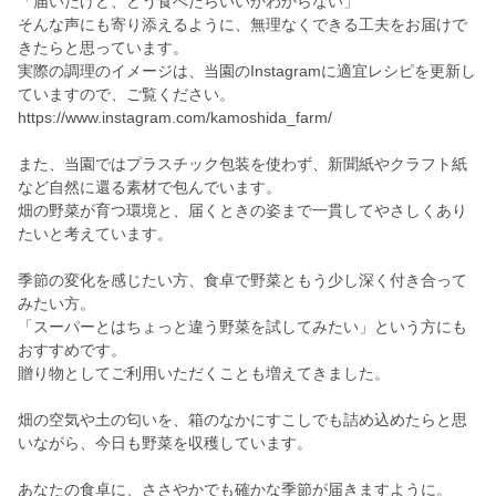
「届いたけど、どう食べたらいいかわからない」
そんな声にも寄り添えるように、無理なくできる工夫をお届けで
きたらと思っています。
実際の調理のイメージは、当園のInstagramに適宜レシピを更新し
ていますので、ご覧ください。
https://www.instagram.com/kamoshida_farm/
また、当園ではプラスチック包装を使わず、新聞紙やクラフト紙
など自然に還る素材で包んでいます。
畑の野菜が育つ環境と、届くときの姿まで一貫してやさしくあり
たいと考えています。
季節の変化を感じたい方、食卓で野菜ともう少し深く付き合って
みたい方。
「スーパーとはちょっと違う野菜を試してみたい」という方にも
おすすめです。
贈り物としてご利用いただくことも増えてきました。
畑の空気や土の匂いを、箱のなかにすこしでも詰め込めたらと思
いながら、今日も野菜を収穫しています。
あなたの食卓に、ささやかでも確かな季節が届きますように。