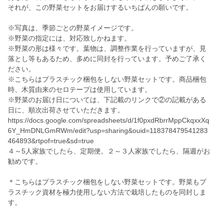
それが、この野菜セットをお届けするいちばんの願いです。
※写真は、季節ごとの野菜イメージです。
※野菜の指定には、対応致しかねます。
※野菜の形は様々です。葉物は、調整作業を行っていますが、見
落とし等もあるため、多めに同封を行っています。予めご了承く
ださい。
※こちらはプラスチック梱包をしない野菜セットです。商品梱包
時、木質由来のセロテープは使用しています。
※野菜のお届け日については、下記載のリンクで②の記載がある
日に、順次出荷させていただきます。
https://docs.google.com/spreadsheets/d/1f0pxdRbrrMppCkqxxXq
6Y_HmDNLGmRWm/edit?usp=sharing&ouid=118378479541283
464893&rtpof=true&sd=true
４～5人家族でしたら、定期便。２～３人家族でしたら、隔週がお
勧めです。
＊こちらはプラスチック梱包をしない野菜セットです。野菜もプ
ラスチック資材を極力使用しない方法で栽培したものを同封しま
す。