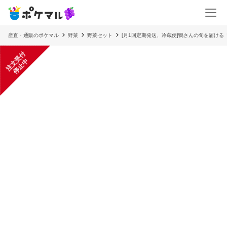
産直・通販のポケマル
野菜
野菜セット
[月1回定期発送、冷蔵便]鴨さんの旬を届け
注
文
受
付
停
止
中