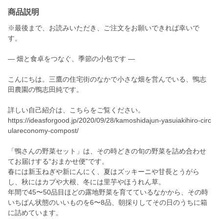
商品説明
※最後まで、お読みいただき、ご注文をお願いできれば幸いで
す。
― 畑と食卓をつなぐ、季節の小包です ―
こんにちは。三鷹の住宅街のなかで小さな畑を営んでいる、鴨志
田農園の鴨志田純です。
詳しい自己紹介は、こちらをご覧ください。
https://ideasforgood.jp/2020/09/28/kamoshidajun-yasuiakihiro-circ
ulareconomy-compost/
「鴨さんの野菜セット」は、その時どきの旬の野菜を詰め合わせ
てお届けする“おまかせ便”です。
春には新玉ねぎや新にんにく、夏はズッキーニや甘長とうがら
し、秋にはカブや大根、冬には里芋やほうれん草。
年間で45〜50品目ほどの露地野菜を育てているなかから、その時
いちばん状態のいいものを6〜8品、朝採りしてその日のうちに箱
に詰めています。