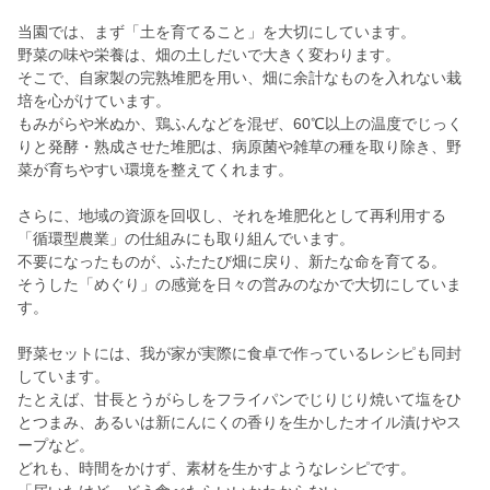
当園では、まず「土を育てること」を大切にしています。
野菜の味や栄養は、畑の土しだいで大きく変わります。
そこで、自家製の完熟堆肥を用い、畑に余計なものを入れない栽
培を心がけています。
もみがらや米ぬか、鶏ふんなどを混ぜ、60℃以上の温度でじっく
りと発酵・熟成させた堆肥は、病原菌や雑草の種を取り除き、野
菜が育ちやすい環境を整えてくれます。
さらに、地域の資源を回収し、それを堆肥化として再利用する
「循環型農業」の仕組みにも取り組んでいます。
不要になったものが、ふたたび畑に戻り、新たな命を育てる。
そうした「めぐり」の感覚を日々の営みのなかで大切にしていま
す。
野菜セットには、我が家が実際に食卓で作っているレシピも同封
しています。
たとえば、甘長とうがらしをフライパンでじりじり焼いて塩をひ
とつまみ、あるいは新にんにくの香りを生かしたオイル漬けやス
ープなど。
どれも、時間をかけず、素材を生かすようなレシピです。