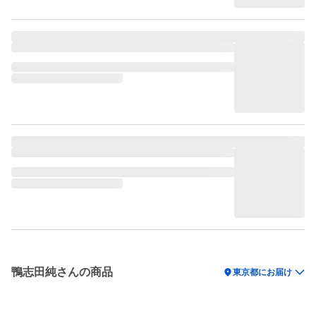
鴨志田純さんの商品
location_on
東京都にお届け