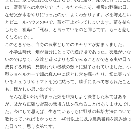
は、野菜苗への水やりでした。今だからこそ、祖母の葬儀の日、
なぜ父が水をやりに行ったのか、よくわかります。水を与えない
とビニールハウスの中で、苗が干上がってしまいます。苗を枯ら
したら、祖母に「死ね」と言っているのと同じです。もっと悲し
くなるのです。

このときから、自身の農家としてのキャリアが始まりました。

　小学生時代、畑が自分にとっての遊び場であった。友達がいな
いのではなく、友達と遊ぶよりも畑でみることができる虫や日々
成長する野菜、見慣れない機械の数々に魅了されていました。小
型ショベルカーで畑の真ん中に落とし穴を掘ったり、畑に実って
いるキュウリやトマトを父に黙って、勝手に食べて怒られたこと
も、懐かしい思い出です。

　そんな思い出が詰まった畑を維持しよう決意した私ではある
が、父から正確な野菜の栽培方法を教わることはありませんでし
た。今にして思えば、生きているうちに野菜の栽培方法について
教わっていればよかったと、40冊以上に及ぶ農業書籍を読み漁っ
た日々で、思う次第です。
