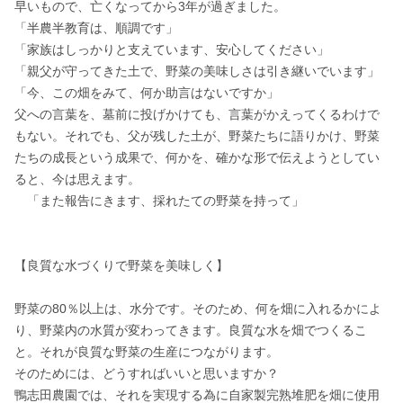
早いもので、亡くなってから3年が過ぎました。

「半農半教育は、順調です」

「家族はしっかりと支えています、安心してください」

「親父が守ってきた土で、野菜の美味しさは引き継いでいます」

「今、この畑をみて、何か助言はないですか」

父への言葉を、墓前に投げかけても、言葉がかえってくるわけで
もない。それでも、父が残した土が、野菜たちに語りかけ、野菜
たちの成長という成果で、何かを、確かな形で伝えようとしてい
ると、今は思えます。

　「また報告にきます、採れたての野菜を持って」

【良質な水づくりで野菜を美味しく】

野菜の80％以上は、水分です。そのため、何を畑に入れるかによ
り、野菜内の水質が変わってきます。良質な水を畑でつくるこ
と。それが良質な野菜の生産につながります。

そのためには、どうすればいいと思いますか？

鴨志田農園では、それを実現する為に自家製完熟堆肥を畑に使用