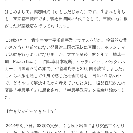
はじめまして。鴨志田純（かもしだじゅん）です。生まれも育ち
も、東京都三鷹市です。鴨志田農園の6代目として、三鷹の地に根
ざした野菜栽培を行っております。

 13歳のとき、青少年赤十字派遣事業でラオスを訪れ、物質的な豊
かさが当たり前ではない発展途上国の現状に直面し、ボランティ
ア活動を行うようになりました。大学卒業後、約２年間、地球一
周（Peace Boat）、自転車日本縦断、ヒッチハイク、バックパッ
カー、四国遍路等の旅で、47都道府県と30カ国を訪問しました。
これらの旅を通じて生身で感じた社会問題を、日常の生活の中
で、どうやって解決するかを考えていたときに、塩見直紀さんの
著書「半農半Ｘ」に感化され、「半農半教育」を名乗り始めまし
た。

【亡き父が守ってきた土で】

 2014年6月7日。63歳の父が、くも膜下出血により突然亡くなり
ました。放心状態になりながらも、我に返り、始めに行ったこと