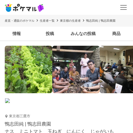
産直・通販のポケマル
生産者一覧
東京都の生産者
鴨志田純 | 鴨志田農園
情報
投稿
みんなの投稿
商品
東京都三鷹市
鴨志田純 | 鴨志田農園
ナス ミニトマト 玉ねぎ にんにく じゃがいも