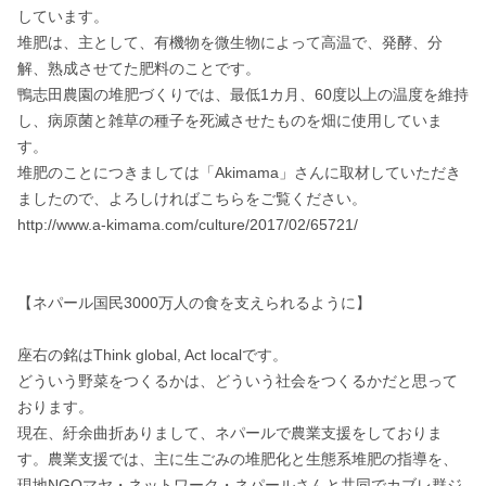
しています。

堆肥は、主として、有機物を微生物によって高温で、発酵、分
解、熟成させてた肥料のことです。

鴨志田農園の堆肥づくりでは、最低1カ月、60度以上の温度を維持
し、病原菌と雑草の種子を死滅させたものを畑に使用していま
す。

堆肥のことにつきましては「Akimama」さんに取材していただき
ましたので、よろしければこちらをご覧ください。

http://www.a-kimama.com/culture/2017/02/65721/

【ネパール国民3000万人の食を支えられるように】

座右の銘はThink global, Act localです。

どういう野菜をつくるかは、どういう社会をつくるかだと思って
おります。

現在、紆余曲折ありまして、ネパールで農業支援をしておりま
す。農業支援では、主に生ごみの堆肥化と生態系堆肥の指導を、
現地NGOマヤ・ネットワーク・ネパールさんと共同でカブレ群ジ