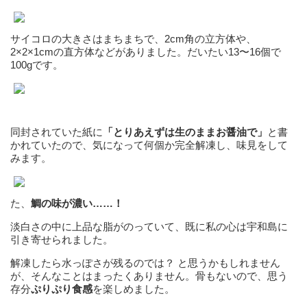
サイコロの大きさはまちまちで、2cm角の立方体や、
2×2×1cmの直方体などがありました。だいたい13〜16個で
100gです。
同封されていた紙に
「とりあえずは生のままお醤油で」
と書
かれていたので、気になって何個か完全解凍し、味見をして
みます。
た、
鯛の味が濃い……！
淡白さの中に上品な脂がのっていて、既に私の心は宇和島に
引き寄せられました。
解凍したら水っぽさが残るのでは？ と思うかもしれません
が、そんなことはまったくありません。骨もないので、思う
存分
ぷりぷり食感
を楽しめました。