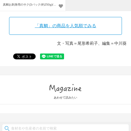
真鯛お刺身用のサク(3パック/約250g)/真鯛の切身(5パック)〜
「真鯛」の商品を人気順でみる
文・写真＝尾形希莉子、編集＝中川葵
Magazine
あわせて読みたい