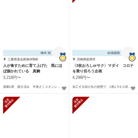
橋本 純
結城嘉朗
三重県度会郡南伊勢町
宮崎県延岡市
人が食すために育て上げた 既にほ
〈3枚おろしorサク〉マダイ コロナ
ぼ捌かれている 真鯛
を乗り切ろう企画
3,218円〜
4,298円〜
真鯛1尾 捌き済み 半身さくスキンレス 半身皮付き あら〜
加工する前の丸の状態で 1尾1.5キロ前後〜
新規受付停止
新規受付停止