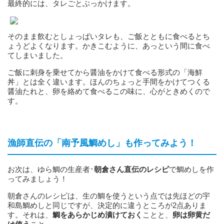
最終的には、タレごとぶっかけます。
そのまま飲むとしょっぱいタレも、ご飯とともに食べるとち
ょうどよくなります。かきこむように、あっという間に食べ
てしまいました。
ご飯に刺身を乗せてから醤油をかけて食べる形式の「海鮮
丼」とは全く違います。ほんのちょっと手間をかけてつくる
醤油たれと、卵を絡めて食べるこの味に、心がときめくので
す。
漁師直伝の「南予風鯛めし」も作ってみよう！
お次は、ゆら鯛の生産者･
朝倉さん直伝のレシピ
で鯛めしを作
ってみましょう！
朝倉さんのレシピは、生の鯛を使うという点では先ほどの宇
和島鯛めしと同じですが、決定的に違うところが2点ありま
す。それは、
鯛をあらかじめ漬けておく
ことと、
卵は卵黄だ