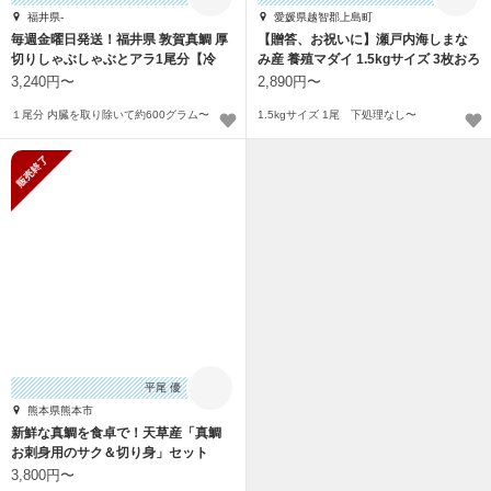
福井県-
愛媛県越智郡上島町
毎週金曜日発送！福井県 敦賀真鯛 厚
【贈答、お祝いに】瀬戸内海しまな
切りしゃぶしゃぶとアラ1尾分【冷
み産 養殖マダイ 1.5kgサイズ 3枚おろ
蔵】
し
3,240円〜
2,890円〜
１尾分 内臓を取り除いて約600グラム〜
1.5kgサイズ 1尾 下処理なし〜
販売終了
平尾 優
熊本県熊本市
新鮮な真鯛を食卓で！天草産「真鯛
お刺身用のサク＆切り身」セット
3,800円〜