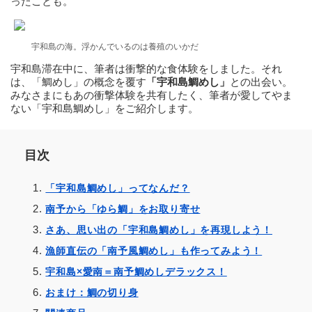
ったことも。
宇和島の海。浮かんでいるのは養殖のいかだ
宇和島滞在中に、筆者は衝撃的な食体験をしました。それ
は、「鯛めし」の概念を覆す
「宇和島鯛めし」
との出会い。
みなさまにもあの衝撃体験を共有したく、筆者が愛してやま
ない「宇和島鯛めし」をご紹介します。
目次
「宇和島鯛めし」ってなんだ？
南予から「ゆら鯛」をお取り寄せ
さあ、思い出の「宇和島鯛めし」を再現しよう！
漁師直伝の「南予風鯛めし」も作ってみよう！
宇和島×愛南＝南予鯛めしデラックス！
おまけ：鯛の切り身