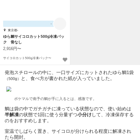
-
東京都-
ゆら鯛サイコロカット500g冷凍パッ
ク 骨なし
2,916円〜
サイコロカット500g冷凍パック〜
発泡スチロールの中に、一口サイズにカットされたゆら鯛1袋
と、食べ方が書かれた紙が入っていました。
（500g）
ポケマルで南予の鯛が手に入るとは、感激です。
鯛は袋の中でガチガチに凍っている状態なので、使い始めは
半解凍
の状態で1回に使う分量ずつ
小分け
して、冷凍保存する
のをおすすめします。
室温でしばらく置き、サイコロが分けられる程度に解凍され
たら開封。