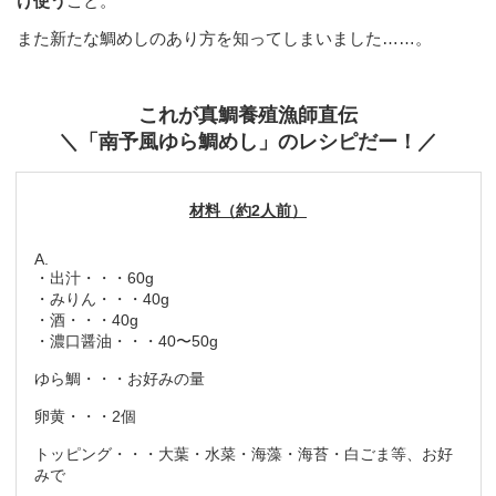
け使う
こと。
また新たな鯛めしのあり方を知ってしまいました……。
これが真鯛養殖漁師直伝
＼「南予風ゆら鯛めし」のレシピだー！／
材料（約2人前）
A.
・出汁・・・60g
・みりん・・・40g
・酒・・・40g
・濃口醤油・・・40〜50g
ゆら鯛・・・お好みの量
卵黄・・・2個
トッピング・・・大葉・水菜・海藻・海苔・白ごま等、お好
みで