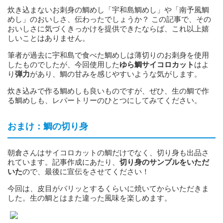
炊き込まないお刺身の鯛めし「宇和島鯛めし」や「南予風鯛
めし」のおいしさ、伝わったでしょうか？ この記事で、その
おいしさに気づくきっかけを提供できたならば、これ以上嬉
しいことはありません。
筆者が過去に宇和島で食べた鯛めしは薄切りのお刺身を使用
したものでしたが、今回使用した
ゆら鯛サイコロカット
はよ
り
弾力
があり、鯛の甘みを感じやすいような気がします。
炊き込みで作る鯛めしも良いものですが、ぜひ、生の鯛で作
る鯛めしも、レパートリーのひとつにしてみてください。
おまけ：鯛の切り身
朝倉さんはサイコロカットの鯛だけでなく、切り身も出品さ
れています。記事作成にあたり、
切り身のサンプルをいただ
いた
ので、最後に宣伝をさせてください！
今回は、皮目がパリッとするくらいに焼いてからいただきま
した。生の鯛とはまた違った風味を楽しめます。