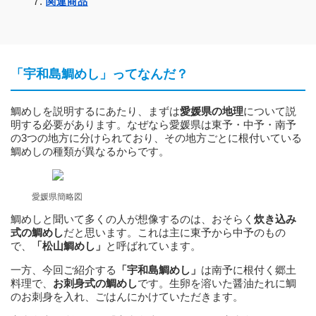
関連商品
「宇和島鯛めし」ってなんだ？
鯛めしを説明するにあたり、まずは
愛媛県の地理
について説
明する必要があります。なぜなら愛媛県は東予・中予・南予
の3つの地方に分けられており、その地方ごとに根付いている
鯛めしの種類が異なるからです。
愛媛県簡略図
鯛めしと聞いて多くの人が想像するのは、おそらく
炊き込み
式の鯛めし
だと思います。これは主に東予から中予のもの
で、
「松山鯛めし」
と呼ばれています。
一方、今回ご紹介する
「宇和島鯛めし」
は南予に根付く郷土
料理で、
お刺身式の鯛めし
です。生卵を溶いた醤油たれに鯛
のお刺身を入れ、ごはんにかけていただきます。