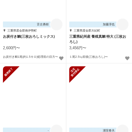
舌古勇樹
加藤淳也
三重県度会郡南伊勢町
三重県度会郡大紀町
お炭付き鯛(三枚おろしミックス)
三重県紀州産 養殖真鯛 特大 (三枚お
ろし)
2,600円〜
3,456円〜
お炭付き鯛1尾(約1.5キロ)処理前の目方〜
１尾2.5㎏前後(三枚おろし)〜
販売終了
新規受付停止
-
浦安春夫