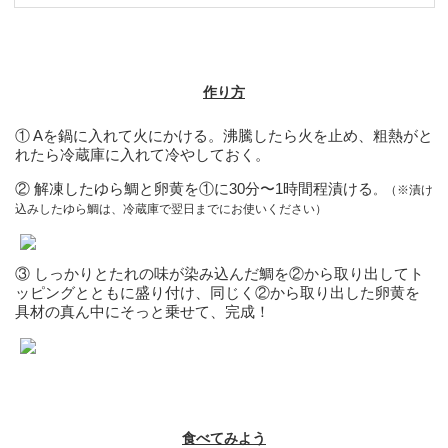
作り方
① Aを鍋に入れて火にかける。沸騰したら火を止め、粗熱がと
れたら冷蔵庫に入れて冷やしておく。
② 解凍したゆら鯛と卵黄を①に30分〜1時間程漬ける
。（※漬け
込みしたゆら鯛は、冷蔵庫で翌日までにお使いください）
③ しっかりとたれの味が染み込んだ鯛を②から取り出してト
ッピングとともに盛り付け、同じく②から取り出した卵黄を
具材の真ん中にそっと乗せて、完成！
食べてみよう