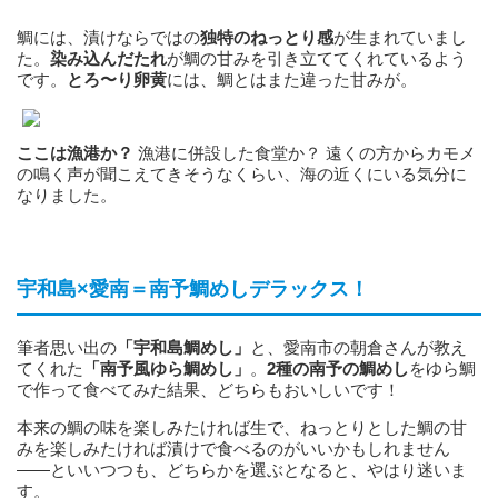
鯛には、漬けならではの
独特のねっとり感
が生まれていまし
た。
染み込んだたれ
が鯛の甘みを引き立ててくれているよう
です。
とろ〜り卵黄
には、鯛とはまた違った甘みが。
ここは漁港か？
漁港に併設した食堂か？ 遠くの方からカモメ
の鳴く声が聞こえてきそうなくらい、海の近くにいる気分に
なりました。
宇和島×愛南＝南予鯛めしデラックス！
筆者思い出の
「宇和島鯛めし」
と、愛南市の朝倉さんが教え
てくれた
「南予風ゆら鯛めし」
。
2種の南予の鯛めし
をゆら鯛
で作って食べてみた結果、どちらもおいしいです！
本来の鯛の味を楽しみたければ生で、ねっとりとした鯛の甘
みを楽しみたければ漬けで食べるのがいいかもしれません
——といいつつも、どちらかを選ぶとなると、やはり迷いま
す。