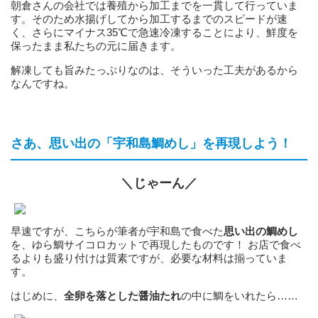
朝倉さんの会社では養殖から加工までを一貫して行っていま
す。そのため水揚げしてから加工するまでのスピードが速
く、さらにマイナス35℃で急速冷凍することにより、鮮度を
保ったまま私たちの元に届きます。
解凍しても旨みたっぷりなのは、そういった工夫があるから
なんですね。
さあ、思い出の「宇和島鯛めし」を再現しよう！
＼じゃーん／
早速ですが、こちらが筆者が宇和島で食べた
思い出の鯛めし
を、ゆら鯛サイコロカットで再現したものです！ お店で食べ
るよりも盛り付けは質素ですが、必要な材料は揃っていま
す。
はじめに、
全卵を落とした醤油たれ
の中に鯛をいれたら……