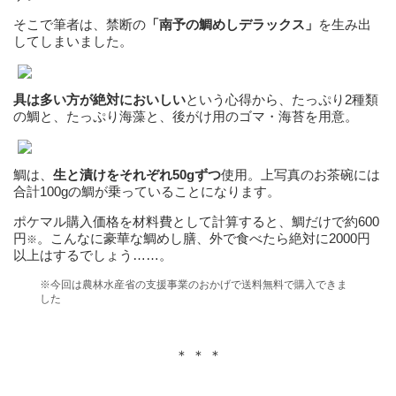
そこで筆者は、禁断の
「南予の鯛めしデラックス」
を生み出
してしまいました。
具は多い方が絶対においしい
という心得から、たっぷり2種類
の鯛と、たっぷり海藻と、後がけ用のゴマ・海苔を用意。
鯛は、
生と漬けをそれぞれ50gずつ
使用。上写真のお茶碗には
合計100gの鯛が乗っていることになります。
ポケマル購入価格を材料費として計算すると、鯛だけで約600
円
。こんなに豪華な鯛めし膳、外で食べたら絶対に2000円
※
以上はするでしょう……。
※今回は農林水産省の支援事業のおかげで送料無料で購入できま
した
＊ ＊ ＊