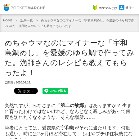
Pocket Marche
ポケマルとは
通信中...
記事一覧
めちゃウマなのにマイナーな「宇和島鯛めし」を愛媛のゆら鯛で作
HOME
ってみた。漁師さんのレシピも教えてもらったよ！
めちゃウマなのにマイナーな「宇和
島鯛めし」を愛媛のゆら鯛で作ってみ
た。漁師さんのレシピも教えてもら
ったよ！
公開日：2020.09.14.
突然ですが、みなさまに
「第二の故郷」
はありますか？ 生ま
れ育ったわけではないけれど、なんとなく親しみがあって何
度も訪れたくなるような、そんな場所……。
筆者にとっては、愛媛県の
宇和島
がそれに当たります。何度
も通い、時には2ヶ月ほど滞在して、もはやプチ移住状態にな