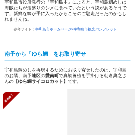
宇和島市役所発行の『宇和島本』によると、宇和島鯛めしは
海賊たちが酒盛りのシメに食べていたという説があるそうで
す。新鮮な鯛が手に入ったからこそのご馳走だったのかもし
れませんね。
参考サイト：
宇和島市ホームページ>宇和島市観光パンフレット
南予から「ゆら鯛」をお取り寄せ
宇和島鯛めしを再現するためにお取り寄せしたのは、宇和島
のお隣、南予地区の
愛南町
で真鯛養殖を手掛ける朝倉典之さ
んの
【ゆら鯛サイコロカット】
です。
販売終了