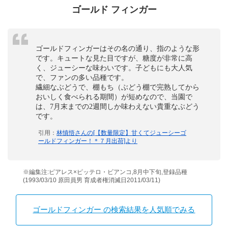
ゴールド フィンガー
ゴールドフィンガーはその名の通り、指のような形
です。キュートな見た目ですが、糖度が非常に高
く、ジューシーな味わいです。子どもにも大人気
で、ファンの多い品種です。
繊細なぶどうで、棚もち（ぶどう棚で完熟してから
おいしく食べられる期間）が短めなので、当園で
は、7月末までの2週間しか味わえない貴重なぶどう
です。
引用：
林慎悟さんの[【数量限定】甘くてジューシーゴ
ールドフィンガー！＊７月出荷]より
※編集注:ピアレス×ピッテロ・ビアンコ,8月中下旬,登録品種
(1993/03/10 原田員男 育成者権消滅日2011/03/11)
ゴールドフィンガー の検索結果を人気順でみる