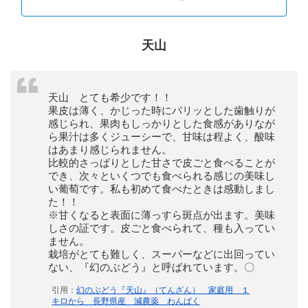
天山
天山 とても希少です！！
果皮は薄く、かじった時にパリッとした歯触りが
感じられ、果肉もしっかりとした食感がありなが
ら果汁は多くジューシーで、甘味は程よく、酸味
はあまり感じられません。
比較的さっぱりとした甘さで皮ごと食べることが
でき、次々といくつでも食べられる感じの美味し
い葡萄です。私も初めて食べたときは感動しまし
た！！
※甘くなると表面に薄っすら斑点が出ます。美味
しさの証です。皮ごと食べられて、種も入ってい
ません。
栽培がとても難しく、スーパーなどに出回ってい
ない、『幻のぶどう』と呼ばれています。〇
引用：
幻のぶどう『天山』（てんざん） 家庭用 １
キロから 長野県産 減農薬 わんぱく