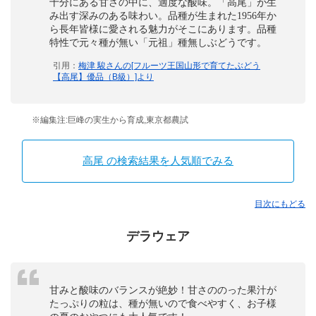
十分にある甘さの中に、適度な酸味。「高尾」が生
み出す深みのある味わい。品種が生まれた1956年か
ら長年皆様に愛される魅力がそこにあります。品種
特性で元々種が無い「元祖」種無しぶどうです。
引用：
梅津 駿さんの[フルーツ王国山形で育てたぶどう
【高尾】優品（B級）]より
※編集注:巨峰の実生から育成,東京都農試
高尾 の検索結果を人気順でみる
目次にもどる
デラウェア
甘みと酸味のバランスが絶妙！甘さののった果汁が
たっぷりの粒は、種が無いので食べやすく、お子様