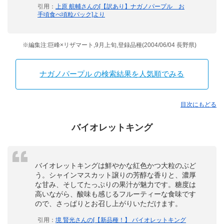
引用：
上原 航輔さんの[【訳あり】ナガノパープル お
手頃食べ頃粒パック]より
※編集注:巨峰×リザマート,9月上旬,登録品種(2004/06/04 長野県)
ナガノパープル の検索結果を人気順でみる
目次にもどる
バイオレットキング
バイオレットキングは鮮やかな紅色かつ大粒のぶど
う。シャインマスカット譲りの芳醇な香りと、濃厚
な甘み、そしてたっぷりの果汁が魅力です。糖度は
高いながら、酸味も感じるフルーティーな食味です
ので、さっぱりとお召し上がりいただけます。
引用：
境 賢光さんの[【新品種！】 バイオレットキング