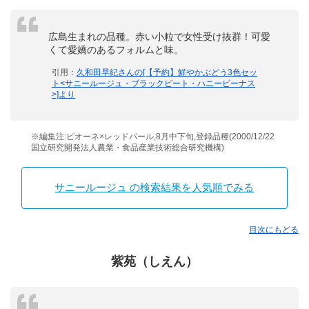
広島生まれの品種。赤い小粒で女性受け抜群！可愛
くて愛嬌のあるフォルムと味。
引用：
久和田早紀さんの[【予約】鮮やかぶどう3色セッ
ト<サニールージュ・ブラックビート・ハニービーナス
>]より
※編集注:ピオーネ×レッドパール,8月中下旬,登録品種(2000/12/22
国立研究開発法人農業・食品産業技術総合研究機構)
サニールージュ の検索結果を人気順でみる
目次にもどる
紫苑（しえん）