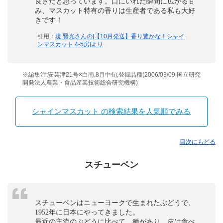
良さだと思っています。口にいれた瞬間に広がる甘
み、マスカット特有の香りは生産者である私も大好
きです！
引用：
境 賢光さんの[【10月発送】香り豊かな！シャイ
ンマスカット 4-5房]より
※編集注:安芸津21号×白南,8月中旬,登録品種(2006/03/09 国立研究
開発法人農業・食品産業技術総合研究機構)
シャインマスカット の検索結果を人気順でみる
目次にもどる
スチューベン
スチューベンはニューヨークで生まれたぶどうで、
1952年に日本にやってきました。
最近の主流のぶどうに比べて、種があり、皮は食べ