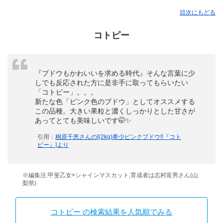
目次にもどる
コトピー
『ブドウもかわいいを求める時代』そんな言葉に少
しでも反応された方に是非手に取ってもらいたい
「コトピー」。。。
新たな色「ピンク色のブドウ」としてオススメする
この品種。大きい果粒と濃くしっかりとした甘さが
あってとても美味しいです🤭✨
引用：
桐原千恵さんの[(2kg)希少ピンクブドウ‼︎『コト
ピー』]より
※編集注:甲斐乙女×シャインマスカット,育成者は志村富男さん(山
梨県)
コトピー の検索結果を人気順でみる