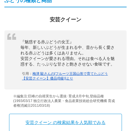
ぶどうの種類と商品
安芸クイーン
『魅惑する赤ぶどうの女王』
毎年、新しいぶどうが生まれる中、昔から長く愛さ
れる赤ぶどうは多くはありません。
安芸クイーンが愛される理由。それは食べる人を魅
惑する、たっぷりな甘さと飽きさせない食味です。
引用：
梅津 駿さんの[フルーツ王国山形で育てたぶどう
【安芸クイーン】優品(B級)]より
※編集注:巨峰の自殖実生から選抜･育成,8月中旬,登録品種
(1993/03/17 独立行政法人農業・食品産業技術総合研究機構 育成
者権消滅日2011/03/18)
安芸クイーン の検索結果を人気順でみる