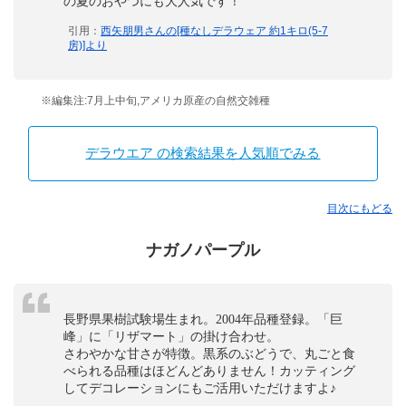
の夏のおやつにも大人気です！
引用：
西矢朋男さんの[種なしデラウェア 約1キロ(5-7
房)]より
※編集注:7月上中旬,アメリカ原産の自然交雑種
デラウエア の検索結果を人気順でみる
目次にもどる
ナガノパープル
長野県果樹試験場生まれ。2004年品種登録。「巨
峰」に「リザマート」の掛け合わせ。
さわやかな甘さが特徴。黒系のぶどうで、丸ごと食
べられる品種はほどんどありません！カッティング
してデコレーションにもご活用いただけますよ♪