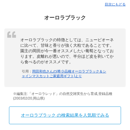
目次にもどる
オーロラブラック
オーロラブラックの特徴としては、ニューピオーネ
に比べて、甘味と香りが強く大粒であることです。
園主の岡田が今一番オススメしたい葡萄となってお
ります。皮離れが悪いので、半分ほど皮を剥いてか
ら食べるのがオススメです。
引用：
岡田和也さんの[希少品種オーロラブラック＆シ
ャインマスカットご家庭用ギフト]より
※編集注:「オーロラレッド」の自然交雑実生から育成,登録品種
(2003/02/20,岡山県)
オーロラブラック の検索結果を人気順でみる