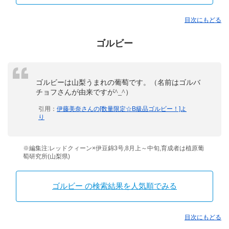
目次にもどる
ゴルビー
ゴルビーは山梨うまれの葡萄です。（名前はゴルバ
チョフさんが由来ですが^_^）
引用：
伊藤美奈さんの[数量限定☆B級品ゴルビー！]よ
り
※編集注:レッドクィーン×伊豆錦3号,8月上～中旬,育成者は植原葡
萄研究所(山梨県)
ゴルビー の検索結果を人気順でみる
目次にもどる