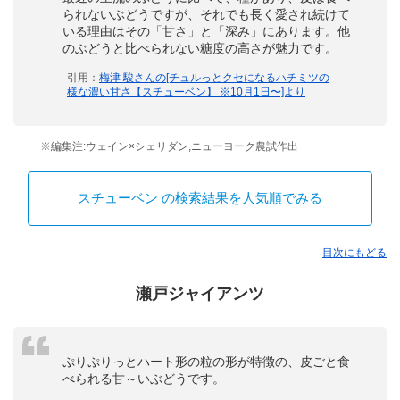
られないぶどうですが、それでも長く愛され続けて
いる理由はその「甘さ」と「深み」にあります。他
のぶどうと比べられない糖度の高さが魅力です。
引用：
梅津 駿さんの[チュルっとクセになるハチミツの
様な濃い甘さ【スチューベン】 ※10月1日〜]より
※編集注:ウェイン×シェリダン,ニューヨーク農試作出
スチューベン の検索結果を人気順でみる
目次にもどる
瀬戸ジャイアンツ
ぷりぷりっとハート形の粒の形が特徴の、皮ごと食
べられる甘～いぶどうです。