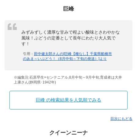
巨峰
みずみずしく濃厚な甘みで程よい酸味とさわやかな
風味！ぶどうの定番として長年にわたり大人気で
す！
引用：
田中健太郎さんの[巨峰【種なし】千葉県船橋市
のあま～いぶどう！（8月中旬～下旬の発送）]より
※編集注:石原早生×センテニアル,8月中旬～9月中旬,育成者は大井
上康さん(静岡県･1942年)
巨峰 の検索結果を人気順でみる
目次にもどる
クイーンニーナ