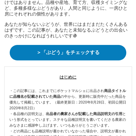
けではありません。品種や産地、育て方、収穫タイミングな
ど、多種多様なぶどうがあり、人間と同じように、一房ひと
房にそれぞれの個性があります。
あなたが知らないぶどうが、世界にはまだまだたくさんある
はずです。この記事が、あなたと未知なるぶどうとの出会い
のきっかけになればうれしいです🍇
＞「ぶどう」をチェックする
はじめに
・この記事には、これまでにポケットマルシェに出品され
商品タイトル
に品種名が記載されていた商品
の中から、更新時に販売中だった商品を
優先して掲載しています。（最終更新日：2020年8月28日、初回公開日
2020年8月2日）
・各品種の説明文は、
出品者の農家さんが記載した商品説明文の引用
と
いう形式をとっています。ステキな品種説明文を書いてくださる農家の
みなさまに感謝申し上げます。いつもありがとうございます。
・どの商品にも品種説明が書かれていなかった場合や、説明文が書かれ