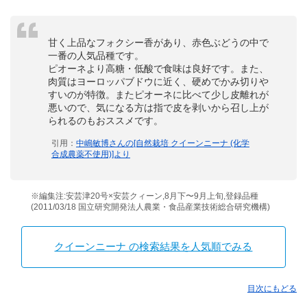
甘く上品なフォクシー香があり、赤色ぶどうの中で
一番の人気品種です。
ピオーネより高糖・低酸で食味は良好です。また、
肉質はヨーロッパブドウに近く、硬めでかみ切りや
すいのが特徴。またピオーネに比べて少し皮離れが
悪いので、気になる方は指で皮を剥いから召し上が
られるのもおススメです。
引用：
中嶋敏博さんの[自然栽培 クイーンニーナ (化学
合成農薬不使用)]より
※編集注:安芸津20号×安芸クィーン,8月下〜9月上旬,登録品種
(2011/03/18 国立研究開発法人農業・食品産業技術総合研究機構)
クイーンニーナ の検索結果を人気順でみる
目次にもどる