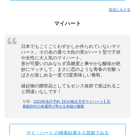
目次にもどる
マイハート
日本でもごくごくわずかしか作られていないマイ
ハート。その名の通り大粒の実がハート型で子供
や女性に大人気のマイハート。
形が可愛いのみならず高糖度と爽やかな酸味が絶
妙にマッチして、まさに恋のような青春の甘酸っ
ぱさが楽しめる一度で2度美味しい葡萄。
縁起物の贈答品としてもセンス抜群で喜ばれるこ
と間違いなしです！
引用：
2024年先行予約【幻の牧丘天空マイハート】応
募殺到中の幸運呼び寄せる奇跡の葡萄
マイ・ハート の検索結果を人気順でみる