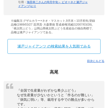
引用：
海田幸二さんの[9月中旬～ ピオーネと瀬戸ジャ
イアンツ]より
※編集注:グザルカラー×ネオ・マスカット,9月末～10月初旬,登録
品種(1989/03/27 花澤茂･大森豊徳 育成者権消滅日2007/03/28),
「桃太郎ぶどう」は岡山県桃太郎ぶどう生産組合の独自商標で、
品種は瀬戸ジャイアンツである。
瀬戸ジャイアンツ の検索結果を人気順でみる
目次にもどる
高尾
『全国で生産量がわずかな希少ぶどう』
なぜ生産量が少ないかというと「作るのが難しい」
「病気に弱い」等、栽培する中での難点が多いから
です。