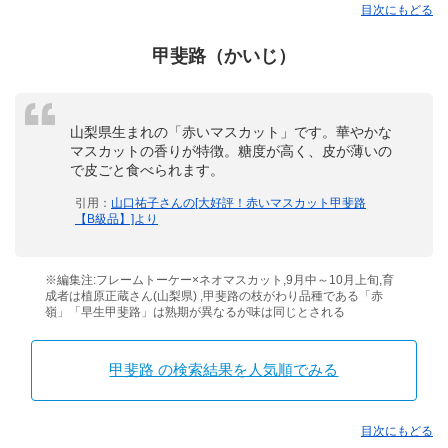
目次にもどる
甲斐路（かいじ）
山梨県生まれの「赤いマスカット」です。華やかな
マスカットの香りが特徴。糖度が高く、皮が薄いの
で皮ごと食べられます。
引用：
山口祐子さんの[大好評！赤いマスカット甲斐路
【B級品】]より
※編集注:フレームトーケー×ネオマスカット,9月中～10月上旬,育
成者は植原正蔵さん(山梨県) ,甲斐路の枝がわり品種である「赤
嶺」「早生甲斐路」は熟期が異なるが味は同じとされる
甲斐路 の検索結果を人気順でみる
目次にもどる