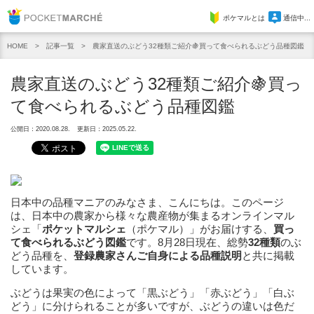
Pocket Marche
ポケマルとは
通信中...
記事一覧
農家直送のぶどう32種類ご紹介🍇買って食べられるぶどう品種図鑑
HOME
農家直送のぶどう32種類ご紹介🍇買っ
て食べられるぶどう品種図鑑
公開日：2020.08.28.
更新日：2025.05.22.
日本中の品種マニアのみなさま、こんにちは。このページ
は、日本中の農家から様々な農産物が集まるオンラインマル
シェ「
ポケットマルシェ
（ポケマル）」がお届けする、
買っ
て食べられるぶどう図鑑
です。8月28日現在、総勢
32種類
のぶ
どう品種を、
登録農家さんご自身による品種説明
と共に掲載
しています。
ぶどうは果実の色によって「黒ぶどう」「赤ぶどう」「白ぶ
どう」に分けられることが多いですが、ぶどうの違いは色だ