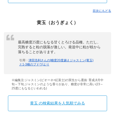
目次にもどる
黄玉（おうぎょく）
最高糖度25度にもなる甘くとろける品種。ただし、
完熟すると粒の脱落が激しい。発送中に粒が枝から
落ちることがあります。
引用：
津田浩利さんの[糖度20度越えジャスミン(黄玉)
と1-3種のブドウ]より
※編集注:ジャスミン(ピオーネ×紅富士)の実生から選抜･育成,8月中
旬～下旬,ジャスミンのような香りがあり、糖度が非常に高い(23～
25度にもなるといわれる)
黄玉 の検索結果を人気順でみる