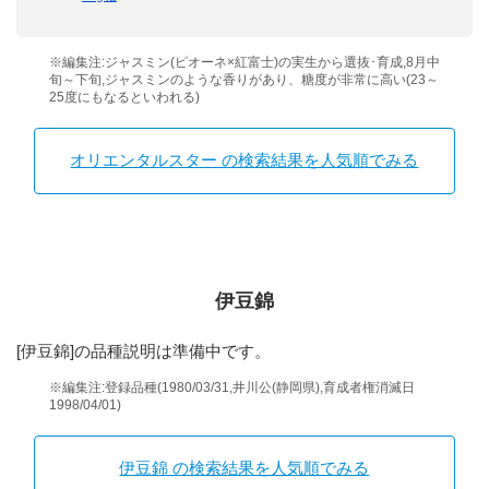
※編集注:ジャスミン(ピオーネ×紅富士)の実生から選抜･育成,8月中
旬～下旬,ジャスミンのような香りがあり、糖度が非常に高い(23～
25度にもなるといわれる)
オリエンタルスター の検索結果を人気順でみる
伊豆錦
[伊豆錦]の品種説明は準備中です。
※編集注:登録品種(1980/03/31,井川公(静岡県),育成者権消滅日
1998/04/01)
伊豆錦 の検索結果を人気順でみる