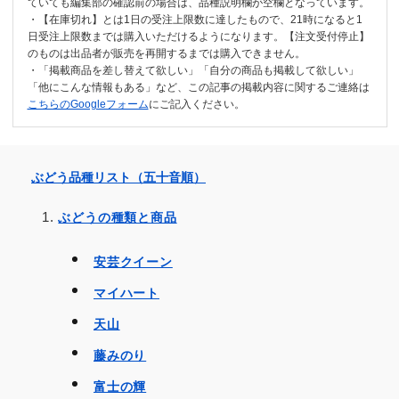
ていても編集部の確認前の場合は、品種説明欄が空欄となっています。
・【在庫切れ】とは1日の受注上限数に達したもので、21時になると1
日受注上限数までは購入いただけるようになります。【注文受付停止】
のものは出品者が販売を再開するまでは購入できません。
・「掲載商品を差し替えて欲しい」「自分の商品も掲載して欲しい」
「他にこんな情報もある」など、この記事の掲載内容に関するご連絡は
こちらのGoogleフォーム
にご記入ください。
ぶどう品種リスト（五十音順）
ぶどうの種類と商品
安芸クイーン
マイハート
天山
藤みのり
富士の輝