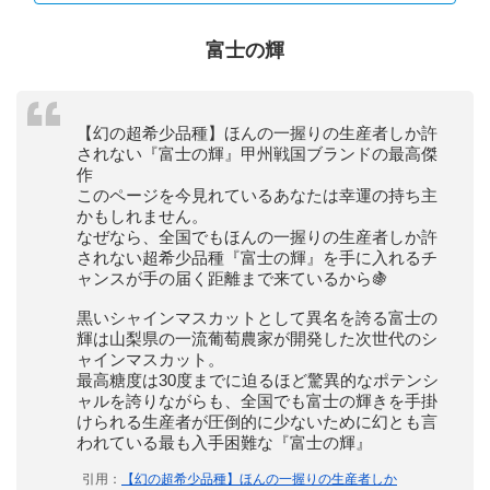
富士の輝
【幻の超希少品種】ほんの一握りの生産者しか許
されない『富士の輝』甲州戦国ブランドの最高傑
作
このページを今見れているあなたは幸運の持ち主
かもしれません。
なぜなら、全国でもほんの一握りの生産者しか許
されない超希少品種『富士の輝』を手に入れるチ
ャンスが手の届く距離まで来ているから🍇
黒いシャインマスカットとして異名を誇る富士の
輝は山梨県の一流葡萄農家が開発した次世代のシ
ャインマスカット。
最高糖度は30度までに迫るほど驚異的なポテンシ
ャルを誇りながらも、全国でも富士の輝きを手掛
けられる生産者が圧倒的に少ないために幻とも言
われている最も入手困難な『富士の輝』
引用：
【幻の超希少品種】ほんの一握りの生産者しか