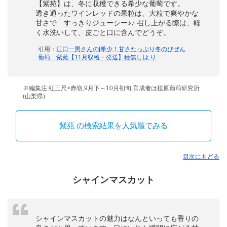
【紫苑】は、冬に収穫できる希少な葡萄です。
透き通ったワインレッドの果粒は、大粒で爽やかな
甘さで すっきりジューシー♪♪ 召し上がる際は、軽
く水洗いして、皮ごと口に含んでどうぞ。
引用：
江口一男さんの[希少！甘さたっぷり冬のびぜん
葡萄 紫苑【11月収穫・発送】種無し]より
※編集注:紅三尺×赤嶺,9月下～10月初旬,育成者は植原葡萄研究所
(山梨県)
紫苑 の検索結果を人気順でみる
目次にもどる
シャインマスカット
シャインマスカットの魅力はなんといっても香りの