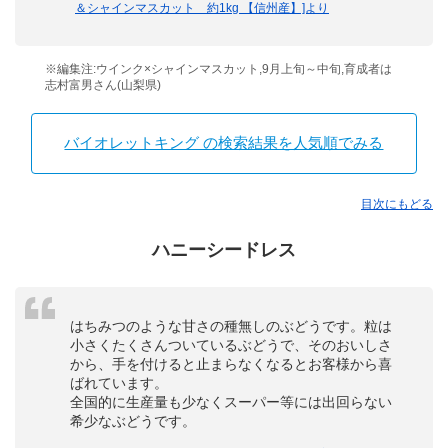
＆シャインマスカット 約1kg 【信州産】]より
※編集注:ウインク×シャインマスカット,9月上旬～中旬,育成者は
志村富男さん(山梨県)
バイオレットキング の検索結果を人気順でみる
目次にもどる
ハニーシードレス
はちみつのような甘さの種無しのぶどうです。粒は
小さくたくさんついているぶどうで、そのおいしさ
から、手を付けると止まらなくなるとお客様から喜
ばれています。
全国的に生産量も少なくスーパー等には出回らない
希少なぶどうです。