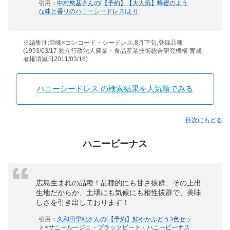
引用：
中村悠基さんの[【予約】【大人気】蜂蜜のよう
な味と香りのハニーシードレス]より
※編集注:巨峰×コンコード・シードレス,8月下旬,登録品種
(1993/03/17 独立行政法人農業・食品産業技術総合研究機構 育成
者権消滅日2011/03/18)
ハニーシードレス の検索結果を人気順でみる
目次にもどる
ハニービーナス
広島生まれの品種！品種的にも甘さ抜群、その上出
生地だからか、土壌にも気候にも相性抜群で、美味
しさを引き出しております！
引用：
久和田早紀さんの[【予約】鮮やかぶどう3色セッ
ト<サニールージュ・ブラックビート・ハニービーナス