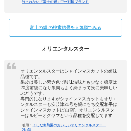
許されない『富士の輝』甲州戦国ブランド
富士の輝 の検索結果を人気順でみる
オリエンタルスター
オリエンタルスターはシャインマスカットの姉妹
品種です。
果皮は美しい紫赤色で酸味渋味とも少なく糖度は
20度前後になり果肉もよく締まって実に美味しい
ぶどうです。
専門的になりますがシャインマスカットもオリエ
ンタルスターも安芸津21号を親にもち交配相手は
シャインマスカットは'白南'、オリエンタルスタ
ーはルビーオクヤマという品種を交配してます
引用：
よしだ葡萄園のおいしいオリエンタルスター
2kg箱