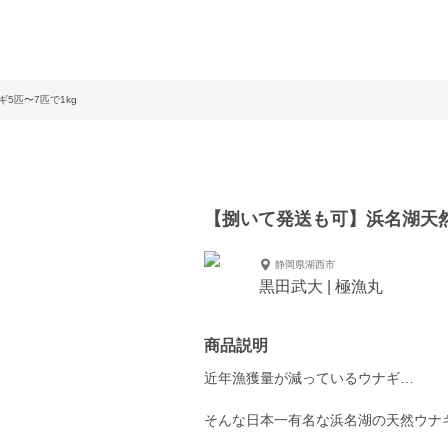
5匹〜7匹で1kg
【捌いて発送も可】浜名湖天然
静岡県湖西市
黒田武大 | 極漁丸
商品説明
近年漁獲量が減っているウナギ…
そんな日本一有名な浜名湖の天然ウナ