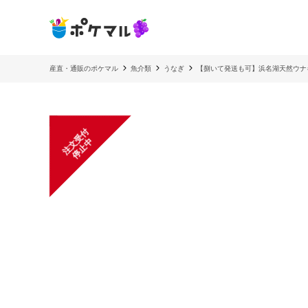
産直・通販のポケマル
魚介類
うなぎ
【捌いて発送も可】浜名湖天然ウナギ
注
文
受
付
停
止
中