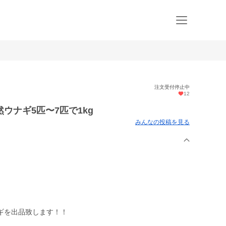
注文受付停止中
12
ウナギ5匹〜7匹で1kg
みんなの投稿を見る
ギを出品致します！！