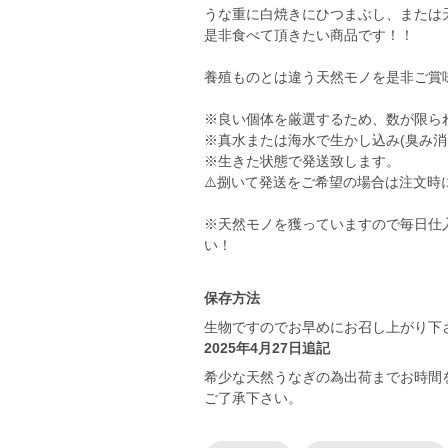
うな重に白焼きにひつまぶし、または
是非食べて頂きたい商品です！！
養殖ものとは違う天然モノを是非ご賞
※良い個体を厳選するため、数が限ら
※真水または海水で生かし込み(臭み消
※生きた状態で発送致します。
⚠️捌いて発送をご希望の場合は注文時
※天然モノを獲っていますので毎日仕
い！
保存方法
生物ですのでお早めにお召し上がり下
2025年4月27日追記
希少な天然うなぎの為出荷までお時間
ご了承下さい。