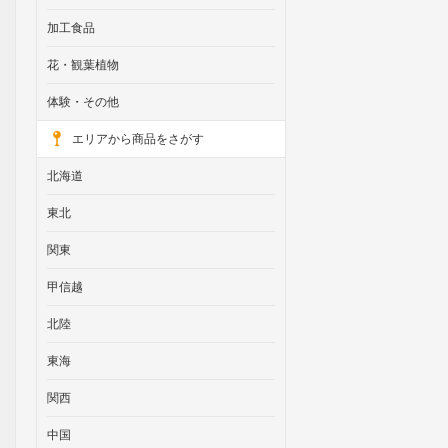
加工食品
花・観葉植物
体験・その他
エリアから商品をさがす
北海道
東北
関東
甲信越
北陸
東海
関西
中国