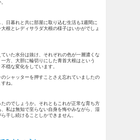
か。
し、日暮れと共に部屋に取り込む生活も1週間に
ン大根とレディサラダ大根の様子はいかがでしょ
えていた水分は抜け、それぞれの色が一層濃くな
。一方、大胆に輪切りにした青首大根はという
々不穏な変化をしています。
ラのシャッターを押すことさえ忘れていましたの
ますね。
ったのでしょうか。それともこれが正常な育ち方
あ、私は無知で至らない自身を悔やみながら、湿
がら干し続けることしかできません。