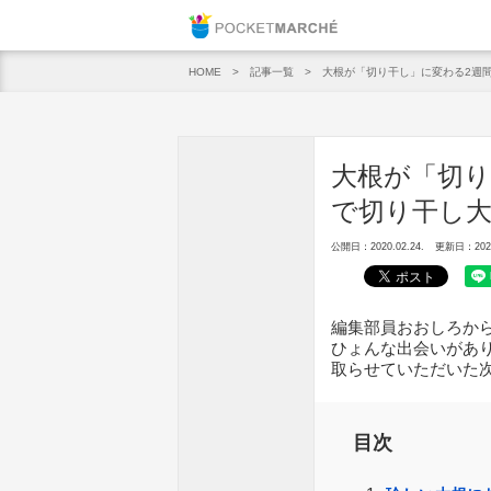
Pocket M
記事一覧
大根が「切り干し」に変わる2週
HOME
大根が「切り
で切り干し
公開日：2020.02.24.
更新日：2020.
編集部員おおしろか
ひょんな出会いがあ
取らせていただいた
目次