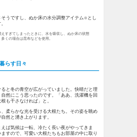
さそうですし、ぬか床の水分調整アイテム
とし
※
す。
増えすぎてしまったときに、水を吸収し、ぬか床の状態
。多くの場合は昆布などを使用。
暮らす日々
けると冬の青空が広がっていました。快晴だと理
く自然にこう思ったのです。「ああ、洗濯機を回
大根も干さなければ」と。
ら、柔らかな光を受ける大根たち。その姿を眺め
が自然と湧き上がります。
まえば気候は一転、冷たく長い夜がやってきま
いますので、可愛い大根たちもお部屋の中に取り