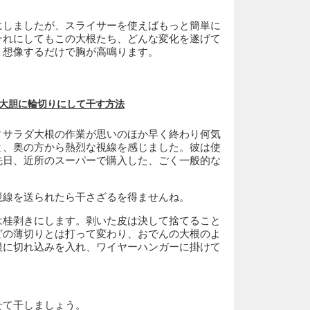
にしましたが、スライサーを使えばもっと簡単に
それにしてもこの大根たち、どんな変化を遂げて
。想像するだけで胸が高鳴ります。
大胆に輪切りにして干す方法
ィサラダ大根の作業が思いのほか早く終わり何気
と、奥の方から熱烈な視線を感じました。彼は使
先日、近所のスーパーで購入した、ごく一般的な
視線を送られたら干さざるを得ませんね。
は桂剥きにします。剥いた皮は決して捨てること
どの薄切りとは打って変わり、おでんの大根のよ
根に切れ込みを入れ、ワイヤーハンガーに掛けて
せて干しましょう。