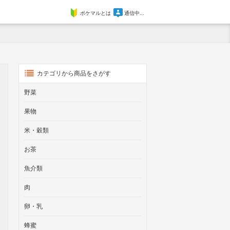
ポケマルとは
通信中...
カテゴリから商品をさがす
野菜
果物
米・穀類
お茶
魚介類
肉
卵・乳
蜂蜜