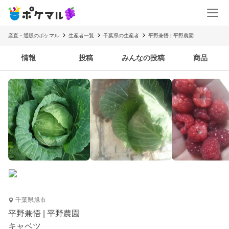
産直・通販のポケマル
生産者一覧
千葉県の生産者
平野兼悟 | 平野農園
情報
投稿
みんなの投稿
商品
千葉県旭市
平野兼悟 | 平野農園
キャベツ