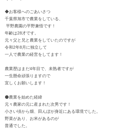
◆お客様へのごあいさつ

千葉県旭市で農業をしている、

 平野農園の平野兼悟です！

年齢は28才です。 

元々父と兄と農業をしていたのですが

令和2年8月に独立して

一人で農業の経営をしてます！

農業歴はまだ4年目で、未熟者ですが

一生懸命頑張りますので

宜しくお願いします！

⚫農業を始めた経緯

元々農家の元に産まれた次男です！

小さい頃から畑、田んぼが身近にある環境でした。

野菜があり、お米があるのが

普通でした。
