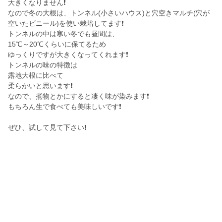
大きくなりません❗
なので冬の大根は、トンネル(小さいハウス)と穴空きマルチ(穴が
空いたビニール)を使い栽培してます❗
トンネルの中は寒い冬でも昼間は、
15℃～20℃くらいに保てるため
ゆっくりですが大きくなってくれます❗
トンネルの味の特徴は
露地大根に比べて
柔らかいと思います❗
なので、煮物とかにすると凄く味が染みます❗
もちろん生で食べても美味しいです❗
ぜひ、試して見て下さい❗