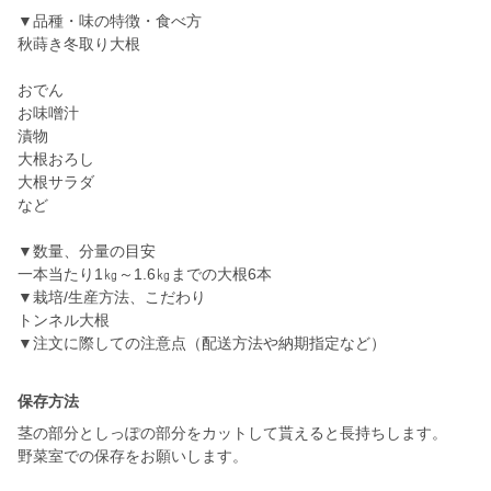
▼品種・味の特徴・食べ方
秋蒔き冬取り大根
おでん
お味噌汁
漬物
大根おろし
大根サラダ
など
▼数量、分量の目安
一本当たり1㎏～1.6㎏までの大根6本
▼栽培/生産方法、こだわり
トンネル大根
▼注文に際しての注意点（配送方法や納期指定など）
保存方法
茎の部分としっぽの部分をカットして貰えると長持ちします。
野菜室での保存をお願いします。