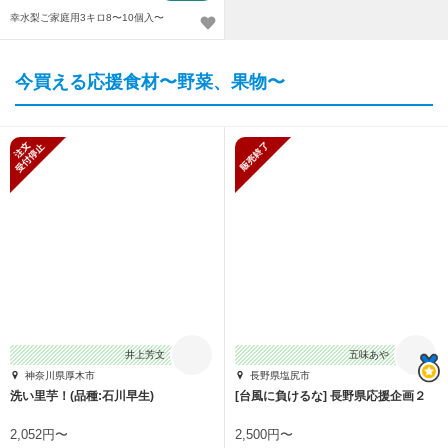
幸水梨ご家庭用3キロ8〜10個入〜
今買える応援食材〜野菜、果物〜
新規受付停止
販売終了
井上芳文
五味あや
神奈川県厚木市
長野県塩尻市
洗い里芋！(品種:石川早生)
[台風に負けるな] 長野県応援企画２
2,052円〜
2,500円〜