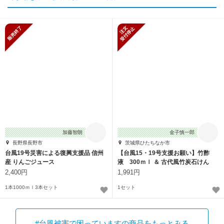
販売終了
新規受付停止
加藤智朗
金子慎一郎
長野県長野市
茨城県ひたちなか市
台風19号災害による復興支援品 信州
【台風15・19号支援お願い】竹酢
産 りんごジュース
液 300ｍｌ ＆ 古代風竹炭石けん
30g
2,400円
1,991円
1本1000ｍｌ3本セット
1セット
#台風被害で困っていますの商品をもっとみる