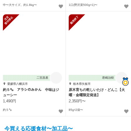
中〜大サイズ、約1.8kg〜
1口(野沢菜500g×1)〜
新規受付停止
販売終了
二宮昌基
君嶋治樹
愛媛県八幡浜市
栃木県矢板市
約５㌔ アラシのみかん 中味はジ
原木育ちの乾しいたけ・どんこ【火
ューシー
曜・金曜限定発送】
1,490円
2,350円〜
約５㌔
85g☓2袋〜
今買える応援食材〜加工品〜