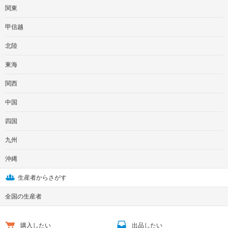
関東
甲信越
北陸
東海
関西
中国
四国
九州
沖縄
生産者からさがす
全国の生産者
購入したい
出品したい