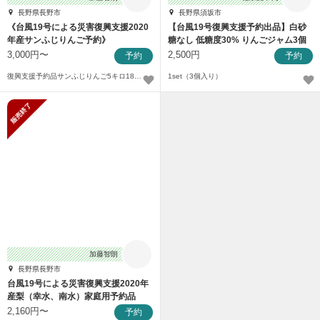
長野県長野市
長野県須坂市
《台風19号による災害復興支援2020
【台風19号復興支援予約出品】白砂
年産サンふじりんご予約》
糖なし 低糖度30% りんごジャム3個
セット
3,000円〜
2,500円
予約
予約
復興支援予約品サンふじりんご5キロ18個入家庭用〜
1set（3個入り）
販売終了
加藤智朗
長野県長野市
台風19号による災害復興支援2020年
産梨（幸水、南水）家庭用予約品
2,160円〜
予約