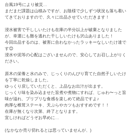
台風19号により被災…
まだまだ課題は山積みですが、お陰様で少しずつ状況も落ち着い
てきておりますので、久々に出品させていただきます！
浸水被害で干ししいたけも在庫の半分以上が破棄となりました
が、幸運にも難を逃れた干ししいたけも沢山ありました！
今回出品するのは、被害に合わなかったラッキーなしいたけ達で
す😊
浸水や泥等の心配はございませんので、安心してお召し上がりく
ださい。
原木の栄養と水のみで、じっくりのんびり育てた自然子しいたけ
を丁寧に乾燥しました。
ゆっくり戻していただくと、上品なお出汁が出ます。
じっくり味を染み込ませた旨煮や煮物にすれば、じゅわ〜っと旨
味が溢れ、プリプリな食感を楽しめて絶品ですよ♪
肉厚な椎茸ステーキ、天ぷらやカツもおすすめです！！
在庫が無くなり次第、終了となります。
宜しければどうぞお早めに…
(なかなか売り切れるとは思っていませんが、)