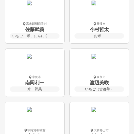
高市郡明日香村
天理市
佐藤武義
今村哲太
いちご、米、にんにく、とうもろこし
お米
宇陀市
奈良市
南岡利一
渡辺美咲
米 野菜
いちご（古都華）
宇陀郡御杖村
大和郡山市