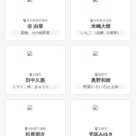
高市郡明日香村
吉野郡大淀町
谷 由章
米嶋大樹
葉物、その他野菜
いちご （品種 : 古都華）
五條市
御所市
田中久惠
奥野和樹
トマト、柿、きゅうり、生産物の加工品
野菜(いろいろ)とお米
生駒郡三郷町
五條市
松尾崇次
兜坂みゆき