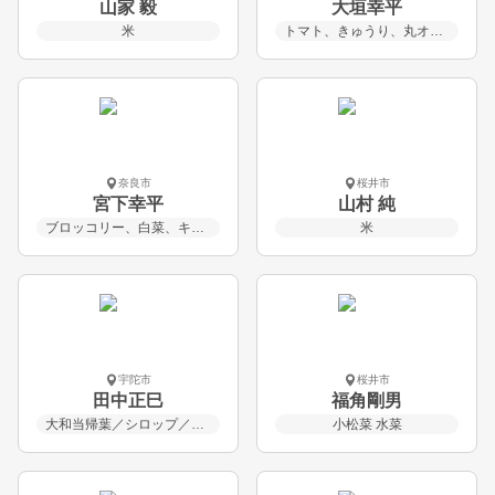
山家 毅
大垣幸平
米
トマト、きゅうり、丸オクラ、祝蕾、菊菜、小松菜
奈良市
桜井市
宮下幸平
山村 純
ブロッコリー、白菜、キャベツ、空豆、米、加工品
米
宇陀市
桜井市
田中正巳
福角剛男
大和当帰葉／シロップ／ドレッシング／カレー／お茶 ほか
小松菜 水菜