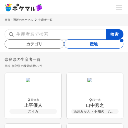
産直・通販のポケマル
生産者一覧
検索
カテゴリ
産地
奈良県の生産者一覧
産地
奈良県
の検索結果:72件
五條市
桜井市
上平優人
山中秀之
スイカ
温州みかん・不知火・八朔・甘夏