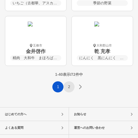
いちご（古都華、アスカルビー、珠姫など）
季節の野菜
五條市
大和郡山市
金井啓作
乾 充孝
精肉 大和牛 まほろば赤牛 黒毛和牛 国産牛
にんにく 黒にんにく 黒大豆 柿 筍
1-40表示/72件中
1
2
はじめての方へ
お知らせ
よくある質問
運営へのお問い合わせ