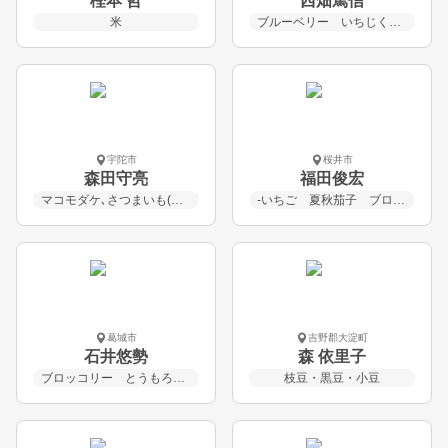
樫本 哲
西畑篤信
米
ブルーベリー いちじく ブルーベリー ハチミツ
宇陀市
桜井市
森田守亮
福田俊宏
マコモダケ､さつまいも(紅はるか)､タマネギ､ほうれん草など
-いちご 夏秋茄子 ブロッコリー カリフラワー お米
葛城市
吉野郡大淀町
石井悠勢
森 依里子
ブロッコリー とうもろこし なす
枝豆・黒豆・小豆