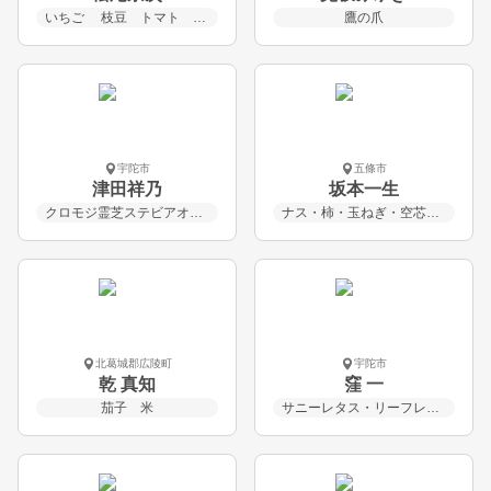
いちご 枝豆 トマト 人参 大根 里芋
鷹の爪
宇陀市
五條市
津田祥乃
坂本一生
クロモジ霊芝ステビアオトギリソウ 大和当帰葉ムクナ豆
ナス・柿・玉ねぎ・空芯菜・ピーマン・甘長とうがらし
北葛城郡広陵町
宇陀市
乾 真知
窪 一
茄子 米
サニーレタス・リーフレタス・黒豆・キャベツ