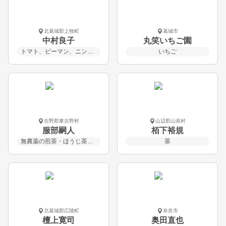
北葛城郡上牧町
葛城市
中村良子
丸笑いちご園
トマト、ビーマン、ニンニク、里芋、ジャガイモなど
いちご
吉野郡東吉野村
山辺郡山添村
服部嗣人
栢下裕規
無農薬の煎茶・ほうじ茶・紅茶
茶
北葛城郡広陵町
奈良市
檀上寛司
奥田直也