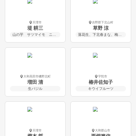
天理市
吉野郡下北山村
堤 耕三
草野 涼
山の芋 サツマイモ ニンニク サラダゴボウ
落花生、下北春まな、梅、丸オクラ、枝豆、里芋
大和高田市磯野北町
宇陀市
増田 清
椿井佐知子
生バジル
キウイフルーツ
天理市
大和郡山市