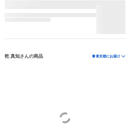
乾 真知さんの商品
location_on
東京都にお届け