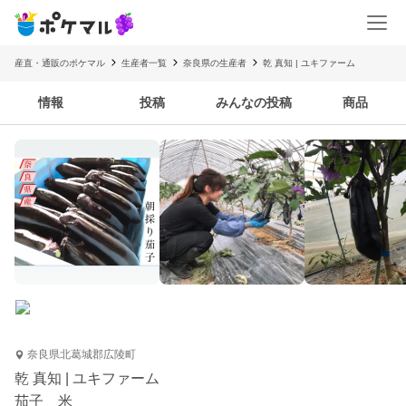
産直・通販のポケマル
生産者一覧
奈良県の生産者
乾 真知 | ユキファーム
情報
投稿
みんなの投稿
商品
奈良県北葛城郡広陵町
乾 真知 | ユキファーム
茄子 米