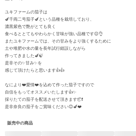
ユキファームの茄子は

🍆千両二号茄子🍆という品種を栽培しており、

濃黒紫色で艶がとても良く

食べるととてもやわらかく甘味が強い品種です😌👌

またユキファームでは、その甘みをより強くするために

土や堆肥や水の量を長年試行錯誤しながら

作ってきました🍆🍃

是非その✨甘み✨を

感じて頂けたらと思います👍👍

なにより❤️愛情❤️を込めて作った茄子ですので

自信をもってオススメいたします👍✨

採りたての茄子を配送させて頂きます📦❗️

是非奈良の茄子をご賞味ください😊🍆❤️
販売中の商品