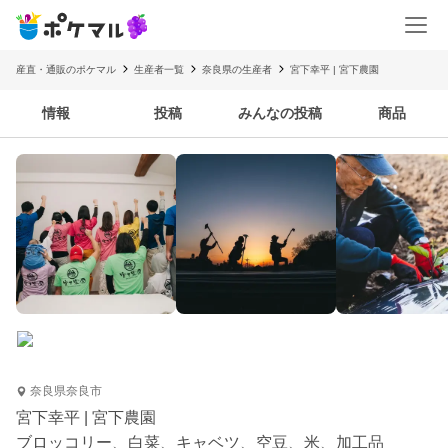
産直・通販のポケマル
生産者一覧
奈良県の生産者
宮下幸平 | 宮下農園
情報
投稿
みんなの投稿
商品
奈良県奈良市
宮下幸平 | 宮下農園
ブロッコリー、白菜、キャベツ、空豆、米、加工品