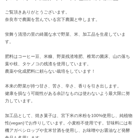
ご覧頂きありがとうございます。

奈良市で農園を営んでいる宮下農園と申します。

蛍舞う清澄の里の綺麗な水で野菜、米、加工品を生産していま
す。

肥料はコーヒー豆、米糠、野菜残渣堆肥、椎茸の菌床、山の落ち
葉や枝、タケノコの残渣を使用しています。

農薬や化成肥料に頼らない栽培をしています！

本来の野菜が持つ甘さ、苦さ、辛さ、香りを引き出します。

健康を損なう可能性がある余計なものは使わないよう最大限に努
力しています。

加工品として、焼き菓子は、宮下米の米粉を100%使用し、純植物
性(vegan)でお作りしています。小麦粉不使用です。甘味料には有
機アガベシロップや玄米甘酒を使用し、お味噌やお醤油など発酵
食品も多用します。
