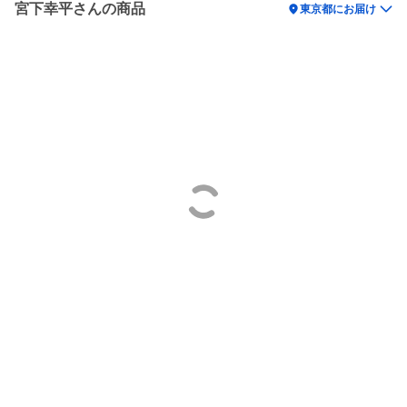
宮下幸平さんの商品
location_on
東京都にお届け