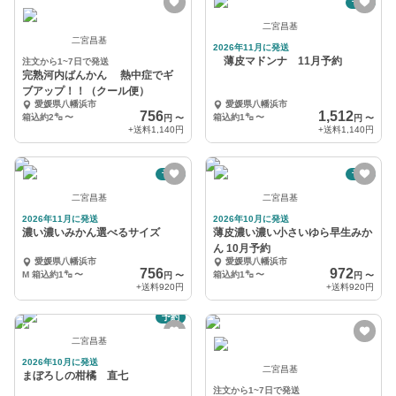
予約
二宮昌基
二宮昌基
2026年11月に発送
薄皮マドンナ 11月予約
注文から1~7日で発送
完熟河内ばんかん 熱中症でギ
ブアップ！！（クール便）
愛媛県八幡浜市
愛媛県八幡浜市
756
1,512
箱込約2㌔
〜
箱込約1㌔
〜
円
〜
円
〜
+送料
1,140円
+送料
1,140円
予約
予約
二宮昌基
二宮昌基
2026年11月に発送
2026年10月に発送
濃い濃いみかん選べるサイズ
薄皮濃い濃い小さいゆら早生みか
ん 10月予約
愛媛県八幡浜市
愛媛県八幡浜市
756
972
M 箱込約1㌔
〜
箱込約1㌔
〜
円
〜
円
〜
+送料
920円
+送料
920円
予約
二宮昌基
2026年10月に発送
二宮昌基
まぼろしの柑橘 直七
注文から1~7日で発送