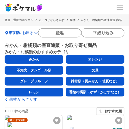
産直・通販のポケマル
カテゴリからさがす
果物
みかん・柑橘類の産地直送 商品
location_on
産地
絞り込み
東京都にお届け
みかん・柑橘類の産直通販・お取り寄せ商品
みかん・柑橘類のおすすめカテゴリ
みかん
オレンジ
不知火・タンゴール類
文旦
グレープフルーツ
雑柑類（夏みかん・甘夏など）
レモン
香酸柑橘類（ゆず・かぼすなど）
果物からさがす
10000件の商品
おすすめ順
終了まで3日