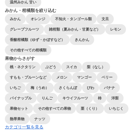
温州みかん 甘い
みかん・柑橘類を絞り込む
みかん
オレンジ
不知火・タンゴール類
文旦
グレープフルーツ
雑柑類（夏みかん・甘夏など）
レモン
香酸柑橘類（ゆず・かぼすなど）
きんかん
その他すべての柑橘類
果物からさがす
桃・ネクタリン
ぶどう
スイカ
梨（なし）
すもも・プルーンなど
メロン
マンゴー
ベリー
いちご
梅（うめ）
さくらんぼ
びわ
バナナ
パイナップル
りんご
キウイフルーツ
柿
洋梨
果物セット
その他すべての果物
栗（くり）
いちじく
熱帯果物
ナッツ
カテゴリ一覧を見る