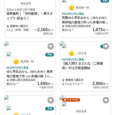
予約
梶谷高男
数見隆一郎
注文から当日~2日で発送
送料無料！「河内晩柑」！果汁タ
2026年11月に発送
完熟ゆら早生みかん（ゆらわせ）
ップリ♪訳あり！
発祥地の意地で作った本場の味
愛媛県八幡浜市
和歌山県日高郡由良町
【１1月上旬発送】
2,160
1,875
4ｋｇ（本州、四国、九州）
〜
箱込2㎏
〜
円
〜
円
〜
送料込み
+送料
745円
予約
二宮正道
予約
2026年12月に発送
数見隆一郎
【超人気❗️】まどんな（ご家庭
2026年10月に発送
用）※12月発送開始
ゆら早生みかん（ゆらわせ）発祥
地の意地で作った本場の味【１０
和歌山県日高郡由良町
愛媛県八幡浜市
月上旬発送】
1,690
2,900
箱込2㎏
〜
まどんな２ｋｇ
〜
円
〜
円
〜
+送料
745円
+送料
1,000円
終了まで3日
予約
梶谷高男