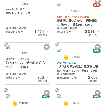
二宮昌基
定期
2026年9月に発送
二宮昌基
種なしレモン 9月
10月、11月、12月に定期配送
薄皮濃い濃いみかん 感謝価格
10月から 通常の50％オフ
愛媛県八幡浜市
愛媛県八幡浜市
1,404
2,592
約箱込約１㌔
〜
箱込約5㌔
〜
円
〜
円
〜
+送料
920円
+送料
1,150円
予約
二宮昌基
池田恵詞
注文から1~7日で発送
河内ばんかん 熱中症でギブア
2026年9月に発送
【9/3より順次発送】超便利な種
ップ！！ 常温便
無しかぼす！2kg（約18～30個）
愛媛県八幡浜市
大分県宇佐市
756
2,600
箱込約2㌔
〜
種無しかぼす２Kg
円
〜
円
+送料
920円
+送料
910円
予約
予約
杉本大成
二宮正道