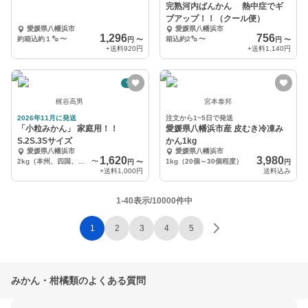
完熟河内ばんかん 熱中症でギ
ブアップ！！（クール便）
愛媛県八幡浜市
愛媛県八幡浜市
1,296
756
約箱込約１㌔
〜
箱込約2㌔
〜
円
〜
円
〜
+送料
920円
+送料
1,140円
予約
梶谷高男
宮本泰邦
2026年11月に発送
注文から1~5日で発送
「小粒みかん」 家庭用！！
愛媛県八幡浜市産 皮むき冷凍み
S.2S.3Sサイズ
かん1kg
愛媛県八幡浜市
愛媛県八幡浜市
1,620
3,980
2kg（本州、四国、九州）
〜
1kg（20個～30個程度）
円
〜
円
+送料
1,000円
送料込み
1-40表示/10000件中
1
2
3
4
5
みかん・柑橘類のよくある質問