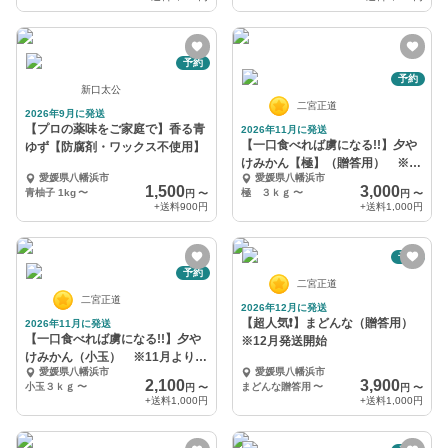
予約
予約
新口太公
二宮正道
2026年9月に発送
【プロの薬味をご家庭で】香る青
2026年11月に発送
【一口食べれば虜になる!!】夕や
ゆず【防腐剤・ワックス不使用】
けみかん【極】（贈答用） ※11
愛媛県八幡浜市
愛媛県八幡浜市
月順次発送
1,500
3,000
青柚子 1kg
〜
極 ３ｋｇ
〜
円
〜
円
〜
+送料
900円
+送料
1,000円
予約
予約
二宮正道
二宮正道
2026年12月に発送
【超人気❗️】まどんな（贈答用）
2026年11月に発送
【一口食べれば虜になる!!】夕や
※12月発送開始
けみかん（小玉） ※11月より順
愛媛県八幡浜市
愛媛県八幡浜市
次発送
2,100
3,900
小玉３ｋｇ
〜
まどんな贈答用
〜
円
〜
円
〜
+送料
1,000円
+送料
1,000円