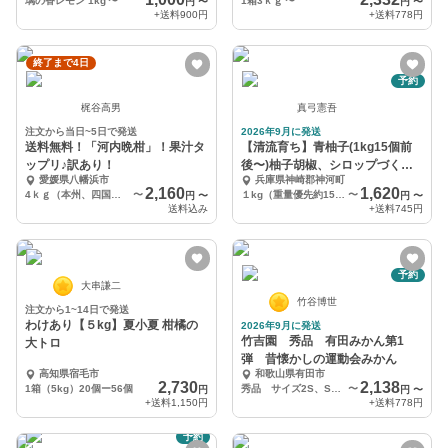
璃の香レモン 1kg
〜
1箱3ｋｇ
〜
円
〜
円
〜
+送料
900円
+送料
778円
終了まで4日
予約
梶谷高男
真弓憲吾
注文から当日~5日で発送
2026年9月に発送
送料無料！「河内晩柑」！果汁タ
【清流育ち】青柚子(1kg15個前
ップリ♪訳あり！
後〜)柚子胡椒、シロップづくり
愛媛県八幡浜市
兵庫県神崎郡神河町
にいかが？
2,160
1,620
4ｋｇ（本州、四国、九州）
〜
１kg（重量優先約15個前後）
〜
円
〜
円
〜
送料込み
+送料
745円
予約
大串謙二
竹谷博世
注文から1~14日で発送
わけあり【５kg】夏小夏 柑橘の
2026年9月に発送
竹吉園 秀品 有田みかん第1
大トロ
弾 昔懐かしの運動会みかん
高知県宿毛市
和歌山県有田市
2,730
2,138
1箱（5kg）20個ー56個
秀品 サイズ2S、S混合🍊箱込み3キロ(実質約2、8キロ)40個〜50個ぐらい
〜
円
円
〜
+送料
1,150円
+送料
778円
予約