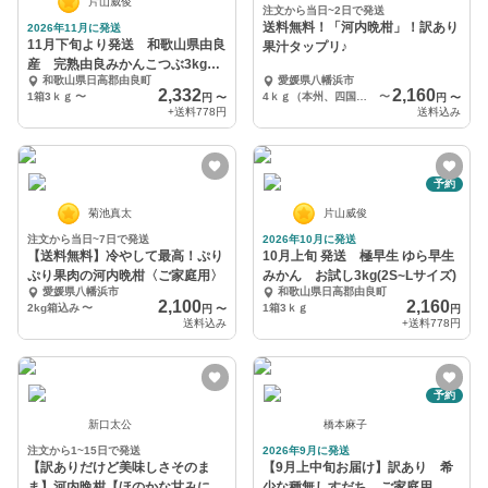
片山威俊
注文から当日~2日で発送
送料無料！「河内晩柑」！訳あり
2026年11月に発送
11月下旬より発送 和歌山県由良
果汁タップリ♪
産 完熟由良みかんこつぶ3kg～
和歌山県日高郡由良町
愛媛県八幡浜市
（2Sサイズ）
2,332
2,160
1箱3ｋｇ
〜
4ｋｇ（本州、四国、九州）
〜
円
〜
円
〜
+送料
778円
送料込み
予約
菊池真太
片山威俊
注文から当日~7日で発送
2026年10月に発送
【送料無料】冷やして最高！ぷり
10月上旬 発送 極早生 ゆら早生
ぷり果肉の河内晩柑〈ご家庭用〉
みかん お試し3kg(2S~Lサイズ)
愛媛県八幡浜市
和歌山県日高郡由良町
2,100
2,160
2kg箱込み
〜
1箱3ｋｇ
円
〜
円
送料込み
+送料
778円
予約
新口太公
橋本麻子
注文から1~15日で発送
2026年9月に発送
【訳ありだけど美味しさそのま
【9月上中旬お届け】訳あり 希
ま】河内晩柑【ほのかな甘みに爽
少な種無しすだち ご家庭用