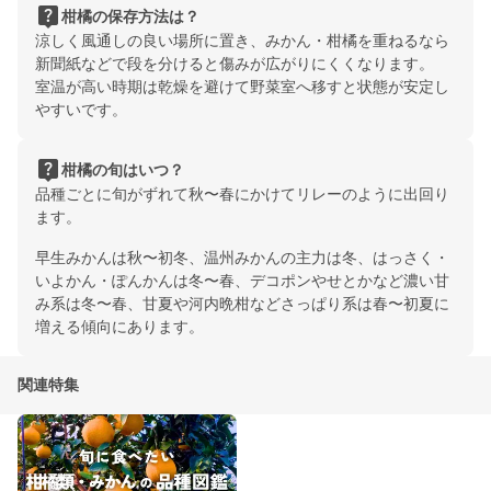
live_help
柑橘の保存方法は？
涼しく風通しの良い場所に置き、みかん・柑橘を重ねるなら
新聞紙などで段を分けると傷みが広がりにくくなります。
室温が高い時期は乾燥を避けて野菜室へ移すと状態が安定し
やすいです。
live_help
柑橘の旬はいつ？
品種ごとに旬がずれて秋〜春にかけてリレーのように出回り
ます。
早生みかんは秋〜初冬、温州みかんの主力は冬、はっさく・
いよかん・ぽんかんは冬〜春、デコポンやせとかなど濃い甘
み系は冬〜春、甘夏や河内晩柑などさっぱり系は春〜初夏に
増える傾向にあります。
関連特集