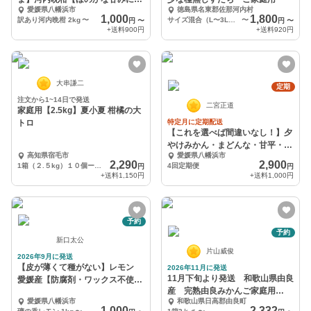
愛媛県八幡浜市
徳島県名東郡佐那河内村
やかな酸味】
1,000
1,800
訳あり河内晩柑 2kg
〜
サイズ混合（L〜3Lサイズ）1kg
〜
円
〜
円
〜
+送料
900円
+送料
920円
大串謙二
定期
注文から1~14日で発送
二宮正道
家庭用【2.5kg】夏小夏 柑橘の大
トロ
特定月に定期配送
【これを選べば間違いなし！】夕
やけみかん・まどんな・甘平・せ
高知県宿毛市
愛媛県八幡浜市
とか【定期便】
2,290
2,900
1箱（２.５kg）１０個ー２５個
4回定期便
円
円
+送料
1,150円
+送料
1,000円
予約
予約
新口太公
片山威俊
2026年9月に発送
【皮が薄くて種がない】レモン
2026年11月に発送
11月下旬より発送 和歌山県由良
愛媛産【防腐剤・ワックス不使
産 完熟由良みかんご家庭用
用】国産レモン
愛媛県八幡浜市
和歌山県日高郡由良町
3kg~（混サイズ）
1,000
2,332