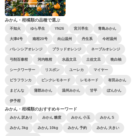
みかん・柑橘類の品種で選ぶ
不知火
ゆら早生
YN26
宮川早生
青島みかん
大津4号
南柑20号
向山温州
丹生系
今村温州
バレンシアオレンジ
ブラッドオレンジ
ネーブルオレンジ
弓削百泰柑
河内晩柑
水晶文旦
土佐文旦
晩白柚
シークワーサー
リスボン
ユーレカ
マイヤー
ビラフランカ
ピンクレモネード
レモネード
有田みかん
まどんな
蒲郡みかん
温州みかん
甘平
ぽんかん
伊予柑
みかん・柑橘類のおすすめキーワード
みかん 訳あり
みかん 糖度
みかん 小玉
みかん S
みかん 3kg
みかん 10kg
みかん 予約
みかん 大きい