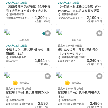
2026年10月に発送
2026年11月に発送
【頑張る熊本予約特価】10月中旬
【一口食べれば虜になる!!】夕や
発！大玉だけど旨！安！大人気で
けみかん ※11月より順次発送
熊本県熊本市
愛媛県八幡浜市
す
1,300
2,100
予約極早生大玉4キロ（15個〜25個）
〜
夕やけみかん３ｋｇ
〜
円
〜
円
〜
+送料
1,380円
+送料
1,000円
予約
二宮昌基
高田見諒
2026年11月に発送
注文から4~7日で発送
小粒ミカン 濃い濃いみかん 感
果汁たっぷり！青切り島レモン
謝価格 11月
（マイヤーレモン）
愛媛県八幡浜市
沖縄県八重山郡竹富町
1,944
3,240
箱込2㌔
〜
2kg 60サイズ
〜
円
〜
円
〜
+送料
920円
+送料
1,111円
大串謙二
大串謙二
注文から1~14日で発送
注文から1~14日で発送
家庭用【3kg】夏小夏 柑橘の大ト
家庭用【５kg】夏小夏 柑橘の大
ロ
トロ
高知県宿毛市
高知県宿毛市
2,590
3,490
1箱（3kg）１4個ー35個
1箱（5kg）20個ー56個
円
円
+送料
1,150円
+送料
1,205円