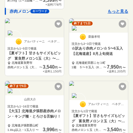
3,599
約３kg（1～2品種・計2玉入）
〜
円
〜
+送料
778円
赤肉メロン
もっと見る
キーワード
終了まで1日
齋藤孝明
アルバティーニ ベネディクト
注文から2~3日で発送
☆訳あり赤肉メロン☆ 5〜6玉入
注文から1~5日で発送
【夏ギフト】甘さもサイズもビッ
【北海道産】8月上旬発送
グ 富良野メロン1玉（大）〜と
北海道富良野市
北海道虻田郡ニセコ町
ろける甘さが人気
3,540
7,950
赤肉メロン１玉（大玉）1.6kg 〜 2.0kg
〜
1箱 ５〜６玉入（8kg）
〜
円
〜
円
〜
+送料
1,150円
+送料
1,205円
終了まで5日
山田大介
アルバティーニ ベネディクト
注文から1~16日で発送
【大玉】北海道夕張郡産赤肉メロ
注文から1日で発送
【夏ギフト】甘さもサイズもビッ
ン・キング種・とろける舌触り！
グ 富良野メロン２玉（大）〜と
北海道夕張郡栗山町
北海道富良野市
ろける甘さが人気
3,996
3,540
1.8kg以上・1玉入り
〜
赤肉メロン１玉（大玉）1.6kg 〜 2.0kg
〜
円
〜
円
〜