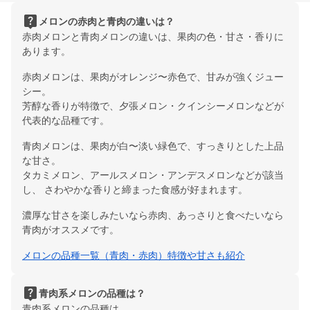
live_help
メロンの赤肉と青肉の違いは？
赤肉メロンと青肉メロンの違いは、果肉の色・甘さ・香りに
あります。
赤肉メロンは、果肉がオレンジ〜赤色で、甘みが強くジュー
シー。
芳醇な香りが特徴で、夕張メロン・クインシーメロンなどが
代表的な品種です。
青肉メロンは、果肉が白〜淡い緑色で、すっきりとした上品
な甘さ。
タカミメロン、アールスメロン・アンデスメロンなどが該当
し、 さわやかな香りと締まった食感が好まれます。
濃厚な甘さを楽しみたいなら赤肉、あっさりと食べたいなら
青肉がオススメです。
メロンの品種一覧（青肉・赤肉）特徴や甘さも紹介
live_help
青肉系メロンの品種は？
青肉系メロンの品種は