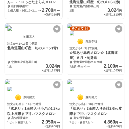
ん～～トロっとたまらんメロン
北海道栗山町産 幻のメロン(赤)
山口県美祢市
北海道夕張郡栗山町
2,700
3,024
１個入箱（1個1.5~2kgくらい）
〜
1玉
円
〜
円
+送料
920円
+送料
1,315円
終了まで1日
池田真人
齋藤孝明
注文から1~10日で発送
北海道栗山町産 幻のメロン(青)
注文から2~3日で発送
☆訳あり赤肉メロン☆【北海道
産】８月上旬発送
北海道夕張郡栗山町
北海道虻田郡ニセコ町
3,024
2,100
1玉
1玉(1.6kg〜)
〜
円
円
〜
+送料
1,315円
+送料
1,095円
森岡健児
森岡健児
注文から当日~16日で発送
注文から当日~16日で発送
「訳あり」1玉箱入り小さめ1.3kg
「訳あり」2玉箱入り合計2.6kg皮
以上皮際まで甘いマスクメロン
際まで甘いマスクメロン
高知県香南市
高知県香南市
2,950
4,860
1セット合計1玉
〜
1セット合計2玉
〜
円
〜
円
〜
+送料
900円
+送料
900円