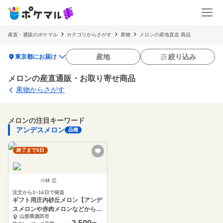
産直・通販のポケマル
カテゴリからさがす
果物
メロンの産地直送 商品
location_on
産地
絞り込み
東京都にお届け
メロンの産直通販・お取り寄せ商品
果物からさがす
メロンの注目キーワード
アンデスメロン
品種
終了まで3日
小林 忍
注文から3~16日で発送
ギフト用庄内砂丘メロン【アンデ
スメロンや赤肉メロンなどから1
山形県酒田市
～4品種同梱】