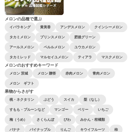
メロンの品種で選ぶ
イバラキング
黄美香
アンデスメロン
クインシーメロン
タカミメロン
プリンスメロン
肥後グリーン
アールスメロン
ペルルメロン
ユウカメロン
タカミレッド
マルセイユメロン
ティアラ
マスクメロン
メロンのおすすめキーワード
メロン 茨城
メロン 贈答
赤肉メロン
青肉メロン
メロン ギフト
果物からさがす
桃・ネクタリン
ぶどう
スイカ
梨（なし）
すもも・プルーンなど
マンゴー
ベリー
いちご
梅（うめ）
さくらんぼ
びわ
みかん・柑橘類
バナナ
パイナップル
りんご
キウイフルーツ
柿