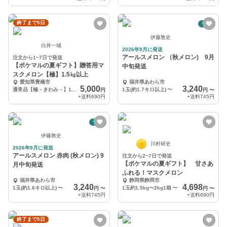
終了まで5日
予約
伊藤敦史
白井一城
2026年9月に発送
アールスメロン （秋メロン) 9月
注文から1~7日で発送
【ポケマルの夏ギフト】贈答用マ
中旬発送
スクメロン【極】1.5㎏以上
愛知県豊橋市
福井県あわら市
5,000
3,240
通常品【極－きわみ－】1玉 1.5kg以上
1玉(約1.7キロ以上)
〜
円
円
〜
+送料
690円
+送料
745円
予約
伊藤敦史
川村研史
2026年9月に発送
アールスメロン 赤肉 (秋メロン) 9
注文から2~7日で発送
【ポケマルの夏ギフト】 甘さあ
月中旬発送
ふれる！マスクメロン
福井県あわら市
静岡県静岡市
3,240
4,698
1玉(約1.6キロ以上)
〜
1玉約1.5kg〜2kg1箱
〜
円
〜
円
〜
+送料
745円
+送料
690円
終了まで5日