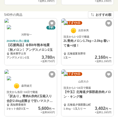
+送料
1,095円
+送料
1,150円
540件の商品
おすすめ順
終了まで5日
予約
吉田幸男
河野智一
注文から1~2日で発送
2L青肉メロン1.7kg～2.0kg 着い
2026年11月に発送
【応援商品】令和8年熊本地震
て食べ頃！
〔秋メロン〕アンデスメロン2玉
熊本県宇土市
北海道富良野市
3,780
2,160
アンデスメロン2玉
1玉
〜
円
円
〜
+送料
750円
+送料
1,095円
終了まで5日
山田大介
森岡健児
注文から1~16日で発送
【中玉】北海道夕張郡産赤肉メロ
注文から当日~16日で発送
「訳あり」青肉&赤肉2玉箱入り
ン・キング種
合計2.6kg皮際まで甘いマスクメ
高知県香南市
北海道夕張郡栗山町
ロン
5,600
3,402
1セット合計2玉
〜
1.6kg・1玉入り
〜
円
〜
円
〜
+送料
900円
+送料
1,095円