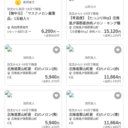
森岡健児
山田大介
注文から当日~16日で発送
【御中元】「マスクメロン厳選
注文から1~15日で発送
【常温便】【たっぷり8kg】北海
品」1玉箱入り
道夕張郡産赤肉メロン・キング種
高知県香南市
北海道夕張郡栗山町
6,200
15,120
1セット合計1玉
〜
【大容量/8kg】赤肉メロン(キング種)
円
〜
円
+送料
800円
+送料
1,205円
池田真人
池田真人
注文から1~10日で発送
注文から1~10日で発送
北海道栗山町産 幻のメロン(赤)
北海道栗山町産 幻のメロン(赤)
北海道夕張郡栗山町
北海道夕張郡栗山町
5,940
11,664
2玉
4玉
円
円
+送料
1,370円
+送料
1,535円
池田真人
池田真人
注文から1~10日で発送
注文から1~10日で発送
北海道栗山町産 幻のメロン(青)
北海道栗山町産 幻のメロン(青)
北海道夕張郡栗山町
北海道夕張郡栗山町
5,940
11,664
2玉
4玉
円
円
+送料
1,370円
+送料
1,985円