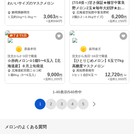
(7/14頃～)甘さ保証★極甘中富良
わいいサイズのマスクメロン
野メロン2玉★毎年大好評★お中
静岡県静岡市
北海道空知郡中富良野町
元やギフト可
3,063
6,200
１玉約1kg〜1.3kg
〜
2個(3.2～4.0kgサイズ)
円
〜
円
+送料
690円
+送料
1,150円
終了まで1日
齋藤孝明
森岡健児
注文から2~3日で発送
注文から当日~16日で発送
☆赤肉メロン☆1箱5〜6玉入【北
【ひとりじめメロン】6玉で7kg
海道産】８月上旬発送
高糖度マスクメロン
北海道虻田郡ニセコ町
高知県香南市
9,000
12,720
１箱8kg（5〜6玉入）
1セット合計6玉
〜
円
円
〜
+送料
1,205円
+送料
1,000円
1-40表示/540件中
1
2
3
4
5
メロンのよくある質問