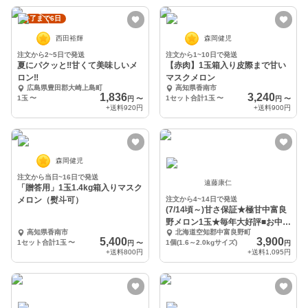
終了まで6日
西田裕輝
森岡健児
注文から2~5日で発送
注文から1~10日で発送
夏にパクッと‼︎甘くて美味しいメ
【赤肉】1玉箱入り皮際まで甘い
ロン‼︎
マスクメロン
広島県豊田郡大崎上島町
高知県香南市
1,836
3,240
1玉
〜
1セット合計1玉
〜
円
〜
円
〜
+送料
920円
+送料
900円
森岡健児
注文から当日~16日で発送
遠藤康仁
「贈答用」1玉1.4kg箱入りマスク
メロン（熨斗可）
注文から4~14日で発送
(7/14頃～)甘さ保証★極甘中富良
野メロン1玉★毎年大好評■お中元
高知県香南市
北海道空知郡中富良野町
やギフト可
5,400
3,900
1セット合計1玉
〜
1個(1.6～2.0kgサイズ)
円
〜
円
+送料
800円
+送料
1,095円