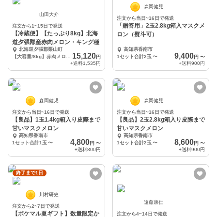
森岡健児
山田大介
注文から当日~16日で発送
「贈答用」2玉2.8kg箱入マスクメ
注文から1~15日で発送
【冷蔵便】【たっぷり8kg】北海
ロン（熨斗可）
道夕張郡産赤肉メロン・キング種
北海道夕張郡栗山町
高知県香南市
15,120
9,400
【大容量/8kg】赤肉メロン(キング種)
1セット合計2玉
〜
円
円
〜
+送料
1,535円
+送料
900円
森岡健児
森岡健児
注文から当日~16日で発送
注文から当日~16日で発送
【良品】1玉1.4kg箱入り皮際まで
【良品】2玉2.8kg箱入り皮際まで
甘いマスクメロン
甘いマスクメロン
高知県香南市
高知県香南市
4,800
8,600
1セット合計1玉
〜
1セット合計2玉
〜
円
〜
円
〜
+送料
800円
+送料
900円
終了まで1日
川村研史
遠藤康仁
注文から2~7日で発送
【ポケマル夏ギフト】数量限定か
注文から4~14日で発送