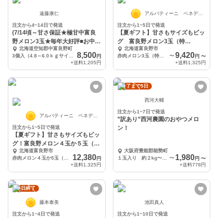
遠藤康仁
アルバティーニ ベネディクト
注文から4~14日で発送
注文から1~5日で発送
(7/14頃～甘さ保証★極甘中富良
【夏ギフト】甘さもサイズもビッ
野メロン3玉★毎年大好評■お中元
グ 富良野メロン3玉（特
北海道空知郡中富良野町
北海道富良野市
やギフト利用可
大）〜 とろける甘さ
8,500
9,420
3個入（4.8～6.0ｋｇサイズ：8ｋｇ箱）
赤肉メロン3玉（特大玉）各約2kg
〜
円
円
〜
+送料
1,205円
+送料
1,325円
終了まで5日
西河大輔
注文から1~7日で発送
アルバティーニ ベネディクト
”訳あり”西河農園のおやつメロ
注文から1~5日で発送
ン！
【夏ギフト】甘さもサイズもビッ
グ！富良野メロン４玉か５玉（８
北海道富良野市
大阪府豊能郡能勢町
k）とろける甘さ
12,380
1,980
赤肉メロン４玉か5玉（大〜特大玉）計約8kg
１玉入り 約２kg〜2.7kg
〜
円
円
〜
+送料
1,325円
+送料
778円
本日終了
藤本泰美
池田真人
注文から1~4日で発送
注文から1~10日で発送