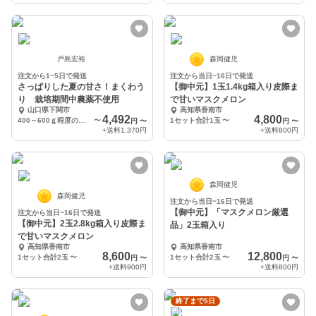
戸島宏裕
森岡健児
注文から1~5日で発送
注文から当日~16日で発送
さっぱりした夏の甘さ！まくわう
【御中元】1玉1.4kg箱入り皮際ま
り 栽培期間中農薬不使用
で甘いマスクメロン
山口県下関市
高知県香南市
4,492
4,800
400～600ｇ程度の物 4玉（箱重量込み5㎏以内）
〜
1セット合計1玉
〜
円
〜
円
〜
+送料
1,370円
+送料
800円
森岡健児
森岡健児
注文から当日~16日で発送
【御中元】「マスクメロン厳選
注文から当日~16日で発送
【御中元】2玉2.8kg箱入り皮際ま
品」2玉箱入り
で甘いマスクメロン
高知県香南市
高知県香南市
8,600
12,800
1セット合計2玉
〜
1セット合計2玉
〜
円
〜
円
〜
+送料
900円
+送料
800円
終了まで5日