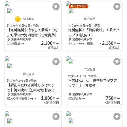
終了まで4日
菊池真太
梶谷高男
注文から当日~7日で発送
注文から当日~5日で発送
【送料無料】冷やして最高！ぷり
送料無料！「河内晩柑」！果汁タ
ぷり果肉の河内晩柑〈ご家庭用〉
ップリ♪訳あり！
愛媛県八幡浜市
愛媛県八幡浜市
2,100
2,160
2kg箱込み
〜
4ｋｇ（本州、四国、九州）
〜
円
〜
円
〜
送料込み
送料込み
二宮昌基
新口太公
注文から1~7日で発送
河内ばんかん 熱中症でギブア
注文から1~15日で発送
【訳ありだけど美味しさそのま
ップ！！ 常温便
ま】河内晩柑【ほのかな甘みに爽
愛媛県八幡浜市
愛媛県八幡浜市
やかな酸味】
1,000
756
訳あり河内晩柑 2kg
〜
箱込約2㌔
〜
円
〜
円
〜
+送料
900円
+送料
920円