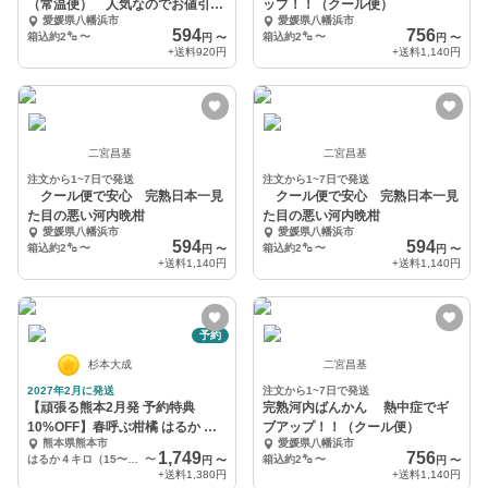
（常温便） 人気なのでお値引き
ップ！！（クール便）
愛媛県八幡浜市
愛媛県八幡浜市
継続中
594
756
箱込約2㌔
〜
箱込約2㌔
〜
円
〜
円
〜
+送料
920円
+送料
1,140円
二宮昌基
二宮昌基
注文から1~7日で発送
注文から1~7日で発送
クール便で安心 完熟日本一見
クール便で安心 完熟日本一見
た目の悪い河内晩柑
た目の悪い河内晩柑
愛媛県八幡浜市
愛媛県八幡浜市
594
594
箱込約2㌔
〜
箱込約2㌔
〜
円
〜
円
〜
+送料
1,140円
+送料
1,140円
予約
杉本大成
二宮昌基
2027年2月に発送
注文から1~7日で発送
【頑張る熊本2月発 予約特典
完熟河内ばんかん 熱中症でギ
10%OFF】春呼ぶ柑橘 はるか 毎
ブアップ！！（クール便）
熊本県熊本市
愛媛県八幡浜市
年大人気です
1,749
756
はるか４キロ（15〜20玉程度）
〜
箱込約2㌔
〜
円
〜
円
〜
+送料
1,380円
+送料
1,140円