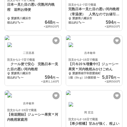
注文から1~7日で発送
日本一見た目の悪い完熟河内晩
注文から1~7日で発送
完熟日本一見た目の悪い河内晩柑
柑 送料お得便
（常温便） 人気なのでお値引き
愛媛県八幡浜市
愛媛県八幡浜市
継続中
648
594
箱込約2㌔
〜
箱込約2㌔
〜
円
〜
円
〜
+送料
920円
+送料
920円
二宮昌基
吉本敏幸
注文から1~7日で発送
注文から2~15日で発送
クール便で安心 完熟日本一見
【只今20％増量中‼︎】ジューシー
た目の悪い河内晩柑
果実＊河内晩柑みかけごめん
愛媛県八幡浜市
愛媛県南宇和郡愛南町
594
5,076
箱込約2㌔
〜
1箱（5k g）15個前後
〜
円
〜
円
〜
+送料
1,140円
+送料
500円
吉本敏幸
注文から2~15日で発送
岡 宏圭
【発送開始】ジューシー果実＊河
内晩柑家庭用
注文から2~10日で発送
【希少柑橘】甘みが強く、程よい