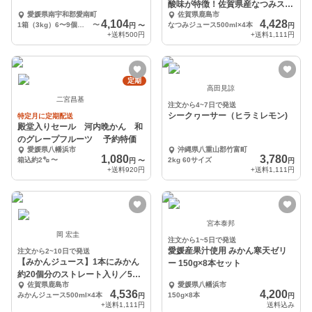
酸味が特徴！佐賀県産なつみスト
愛媛県南宇和郡愛南町
佐賀県鹿島市
レートジュース
4,104
4,428
1箱（3kg）6〜9個前後
〜
なつみジュース500ml×4本
円
〜
円
+送料
500円
+送料
1,111円
定期
高田見諒
二宮昌基
注文から4~7日で発送
シークヮーサー（ヒラミレモン)
特定月に定期配送
殿堂入りセール 河内晩かん 和
のグレープフルーツ 予約特価
愛媛県八幡浜市
沖縄県八重山郡竹富町
1,080
3,780
箱込約2㌔
〜
2kg 60サイズ
円
〜
円
+送料
920円
+送料
1,111円
宮本泰邦
岡 宏圭
注文から1~5日で発送
愛媛産果汁使用 みかん寒天ゼリ
注文から2~10日で発送
【みかんジュース】1本にみかん
ー 150g×8本セット
約20個分のストレート入り／500
佐賀県鹿島市
愛媛県八幡浜市
ｍl×
4,536
4,200
みかんジュース500ml×4本
150g×8本
円
円
+送料
1,111円
送料込み