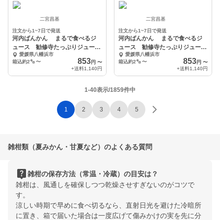
二宮昌基
二宮昌基
注文から1~7日で発送
注文から1~7日で発送
河内ばんかん まるで食べるジ
河内ばんかん まるで食べるジ
ュース 勧修寺たっぷりジューシ
ュース 勧修寺たっぷりジューシ
愛媛県八幡浜市
愛媛県八幡浜市
ーおいしービタミンc
ーおいしービタミンc
853
853
箱込約2㌔
〜
箱込約2㌔
〜
円
〜
円
〜
+送料
1,140円
+送料
1,140円
1-40表示/1859件中
1
2
3
4
5
雑柑類（夏みかん・甘夏など）のよくある質問
live_help
雑柑の保存方法（常温・冷蔵）の目安は？
雑柑は、風通しを確保しつつ乾燥させすぎないのがコツで
す。
涼しい時期で早めに食べ切るなら、直射日光を避けた冷暗所
に置き、箱で届いた場合は一度広げて傷みかけの実を先に分