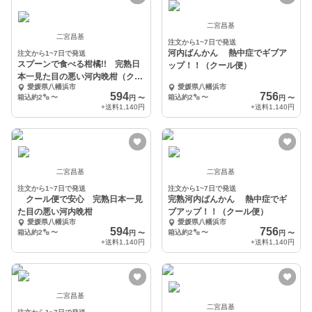
二宮昌基
二宮昌基
注文から1~7日で発送
河内ばんかん 熱中症でギブア
注文から1~7日で発送
スプーンで食べる柑橘!! 完熟日
ップ！！（クール便）
本一見た目の悪い河内晩柑（クー
愛媛県八幡浜市
愛媛県八幡浜市
ル便）
594
756
箱込約2㌔
〜
箱込約2㌔
〜
円
〜
円
〜
+送料
1,140円
+送料
1,140円
二宮昌基
二宮昌基
注文から1~7日で発送
注文から1~7日で発送
クール便で安心 完熟日本一見
完熟河内ばんかん 熱中症でギ
た目の悪い河内晩柑
ブアップ！！（クール便）
愛媛県八幡浜市
愛媛県八幡浜市
594
756
箱込約2㌔
〜
箱込約2㌔
〜
円
〜
円
〜
+送料
1,140円
+送料
1,140円
二宮昌基
二宮昌基