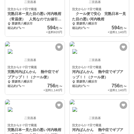
二宮昌基
二宮昌基
注文から1~7日で発送
注文から1~7日で発送
完熟日本一見た目の悪い河内晩柑
クール便で安心 完熟日本一見
（常温便） 人気なのでお値引き
た目の悪い河内晩柑
愛媛県八幡浜市
愛媛県八幡浜市
継続中
594
594
箱込約2㌔
〜
箱込約2㌔
〜
円
〜
円
〜
+送料
920円
+送料
1,140円
二宮昌基
二宮昌基
注文から1~7日で発送
注文から1~7日で発送
完熟河内ばんかん 熱中症でギ
河内ばんかん 熱中症でギブア
ブアップ！！（クール便）
ップ！！（クール便）
愛媛県八幡浜市
愛媛県八幡浜市
756
756
箱込約2㌔
〜
箱込約2㌔
〜
円
〜
円
〜
+送料
1,140円
+送料
1,140円
二宮昌基
二宮昌基
注文から1~7日で発送
注文から1~7日で発送
完熟日本一見た目の悪い河内晩柑
河内ばんかん 熱中症でギブア