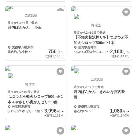
二宮昌基
注文から1~7日で発送
岡 宏圭
河内ばんかん 小玉
注文から2~10日で発送
【不知火贅沢搾り✨】つぶつぶ不
知火シロップ500ml×1本
愛媛県八幡浜市
佐賀県鹿島市
756
2,160
箱込約2㌔小粒
〜
つぶつぶ不知火シロップ500ml×1本
〜
円
〜
円
〜
+送料
1,140円
+送料
1,111円
二宮昌基
岡 宏圭
注文から1~7日で発送
河内ばんかん きれいな河内晩
注文から2~10日で発送
つぶつぶ不知火シロップ500ml×1
柑
本 &やさしい実かんゼリー3個の
佐賀県鹿島市
愛媛県八幡浜市
セット
3,996
1,080
シロップ1本 ゼリー3個
〜
箱込約2㌔
〜
円
〜
円
〜
+送料
1,111円
+送料
1,140円