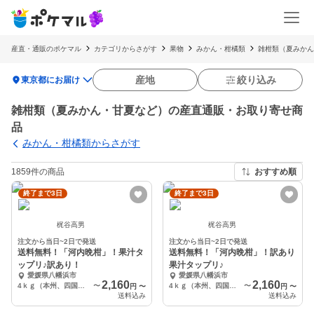
産直・通販のポケマル
カテゴリからさがす
果物
みかん・柑橘類
雑柑類（夏みかん
location_on
産地
絞り込み
東京都にお届け
雑柑類（夏みかん・甘夏など）の産直通販・お取り寄せ商
品
みかん・柑橘類からさがす
1859件の商品
おすすめ順
終了まで3日
終了まで3日
梶谷高男
梶谷高男
注文から当日~2日で発送
注文から当日~2日で発送
送料無料！「河内晩柑」！果汁タ
送料無料！「河内晩柑」！訳あり
ップリ♪訳あり！
果汁タップリ♪
愛媛県八幡浜市
愛媛県八幡浜市
2,160
2,160
4ｋｇ（本州、四国、九州）
〜
4ｋｇ（本州、四国、九州）
〜
円
〜
円
〜
送料込み
送料込み