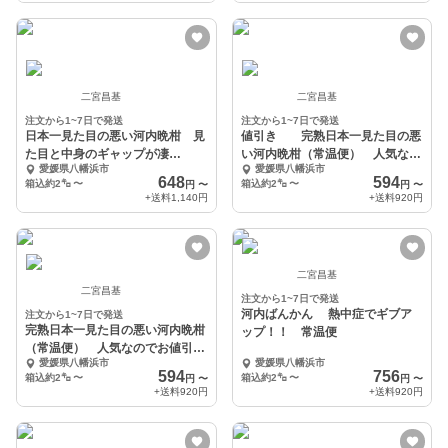
二宮昌基
二宮昌基
注文から1~7日で発送
注文から1~7日で発送
日本一見た目の悪い河内晩柑 見
値引き 完熟日本一見た目の悪
た目と中身のギャップが凄
い河内晩柑（常温便） 人気なの
愛媛県八幡浜市
愛媛県八幡浜市
い お得な価格
でお値引き継続中
648
594
箱込約2㌔
〜
箱込約2㌔
〜
円
〜
円
〜
+送料
1,140円
+送料
920円
二宮昌基
二宮昌基
注文から1~7日で発送
河内ばんかん 熱中症でギブア
注文から1~7日で発送
完熟日本一見た目の悪い河内晩柑
ップ！！ 常温便
（常温便） 人気なのでお値引き
愛媛県八幡浜市
愛媛県八幡浜市
継続中
594
756
箱込約2㌔
〜
箱込約2㌔
〜
円
〜
円
〜
+送料
920円
+送料
920円