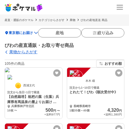
産直・通販のポケマル
カテゴリからさがす
果物
びわの産地直送 商品
location_on
産地
絞り込み
東京都にお届け
びわの産直通販・お取り寄せ商品
果物からさがす
105件の商品
おすすめ順
注
文
受
付
停
止
中
本木 瞳
西浦文代
注文から1~10日で発送
とれたて！びわ《順次受付中》
注文から当日~1日で発送
【自然栽培】枇杷の葉（生葉）兵
庫県有馬温泉の麓よりお届け ビ
兵庫県神戸市北区
長崎県長崎市
ワ びわ
500
4,320
10枚
〜
1箱35個～40個
円
〜
円
+送料
977円
+送料
1,380円