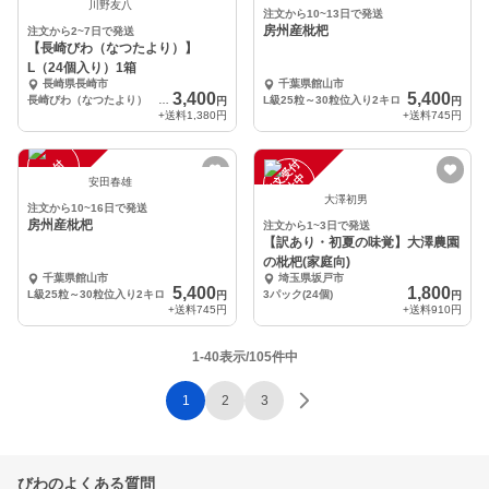
川野友八
注文から10~13日で発送
房州産枇杷
注文から2~7日で発送
【長崎びわ（なつたより）】
L（24個入り）1箱
長崎県長崎市
千葉県館山市
3,400
5,400
長崎びわ（なつたより） L（24個入り）１箱
L級25粒～30粒位入り2キロ
円
円
+送料
1,380円
+送料
745円
注
文
受
付
停
止
注
文
受
付
停
止
中
中
安田春雄
大澤初男
注文から10~16日で発送
房州産枇杷
注文から1~3日で発送
【訳あり・初夏の味覚】大澤農園
の枇杷(家庭向)
千葉県館山市
埼玉県坂戸市
5,400
1,800
L級25粒～30粒位入り2キロ
3パック(24個)
円
円
+送料
745円
+送料
910円
1-40表示/105件中
1
2
3
びわのよくある質問