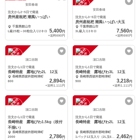
注
文
受
付
停
止
注
文
受
付
停
止
中
中
安田春雄
安田春雄
注文から2~5日で発送
房州産枇杷 潮風いっぱい
注文から3~5日で発送
房州産枇杷 潮風いっぱい大玉
千葉県館山市
千葉県館山市
5,400
7,560
L級25粒～30粒位入り2キロ
3L級入り2キロ
円
円
+送料
690円
+送料
690円
注
文
受
付
停
止
注
文
受
付
停
止
中
中
濵口吉朗
濵口吉朗
注文から1日で発送
注文から1日で発送
長崎特産 露地びわ2L 12玉
長崎特産 露地びわ3L 12玉
長崎県西彼杵郡時津町
長崎県西彼杵郡時津町
2,894
3,218
800
900
円
円
+送料
1,111円
+送料
1,111円
注
文
受
付
停
止
注
文
受
付
停
止
中
中
濵口吉朗
濵口吉朗
注文から1日で発送
注文から1日で発送
長崎特産 露地びわ1.5kg（枝付
長崎特産 露地びわ2L 12玉
不揃い）
長崎県西彼杵郡時津町
長崎県西彼杵郡時津町
2,786
2,462
2000
1パック12玉入り（2L玉60グラム前後）
円
円