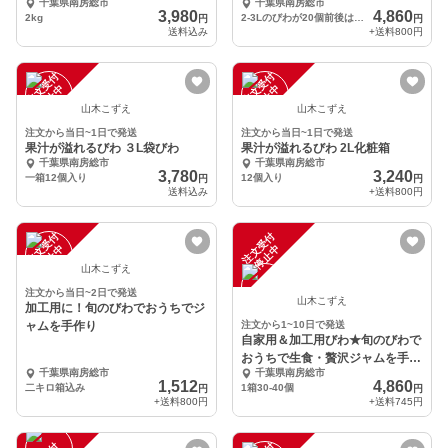
千葉県南房総市
千葉県南房総市
房総市
3,980
4,860
2kg
2-3Lのびわが20個前後はいります。
円
円
送料込み
+送料
800円
注
文
受
付
停
止
注
文
受
付
停
止
中
中
山木こずえ
山木こずえ
注文から当日~1日で発送
注文から当日~1日で発送
果汁が溢れるびわ ３L袋びわ
果汁が溢れるびわ 2L化粧箱
千葉県南房総市
千葉県南房総市
3,780
3,240
一箱12個入り
12個入り
円
円
送料込み
+送料
800円
注
文
受
付
停
止
注
文
受
付
停
止
中
中
山木こずえ
注文から当日~2日で発送
山木こずえ
加工用に！旬のびわでおうちでジ
ャムを手作り
注文から1~10日で発送
自家用＆加工用びわ★旬のびわで
おうちで生食・贅沢ジャムを手作
千葉県南房総市
千葉県南房総市
りしよう！！
1,512
4,860
二キロ箱込み
1箱30-40個
円
円
+送料
800円
+送料
745円