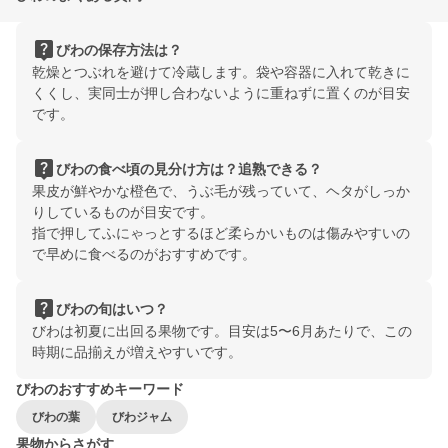
live_help
びわの保存方法は？
乾燥とつぶれを避けて冷蔵します。袋や容器に入れて乾きに
くくし、実同士が押し合わないように重ねずに置くのが目安
です。
live_help
びわの食べ頃の見分け方は？追熟できる？
果皮が鮮やかな橙色で、うぶ毛が残っていて、ヘタがしっか
りしているものが目安です。
指で押してふにゃっとするほど柔らかいものは傷みやすいの
で早めに食べるのがおすすめです。
live_help
びわの旬はいつ？
びわは初夏に出回る果物です。目安は5〜6月あたりで、この
時期に品揃えが増えやすいです。
びわのおすすめキーワード
びわの葉
びわジャム
果物からさがす