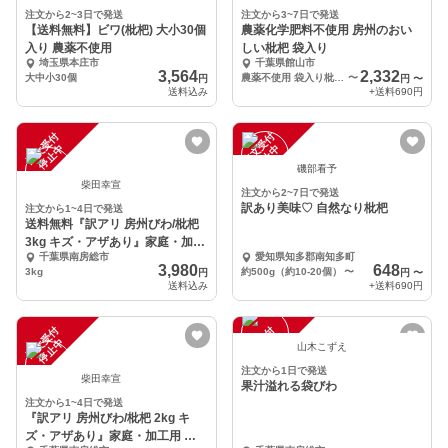
注文から2~3日で発送
注文から3~7日で発送
【送料無料】ビワ(枇杷) 大小30個
農薬化学肥料不使用 房州のおい
入り 農薬不使用
しい枇杷 袋入り
埼玉県本庄市
千葉県館山市
3,564
2,332
大中小30個
農薬不使用 袋入り枇杷 １キロ
〜
円
円
〜
送料込み
+送料
690円
注
文
受
付
停
止
注
文
受
付
停
止
中
中
磯部看予
柴田幸宣
注文から2~7日で発送
訳あり美味♡ 自然なり枇杷
注文から1~4日で発送
送料無料『訳アリ 房州びわ/枇杷
3kg キズ・アザあり』家庭・加工
千葉県南房総市
愛知県知多郡南知多町
用 南房総市
3,980
648
3kg
約500g（約10-20個）
〜
円
円
〜
送料込み
+送料
690円
注
文
受
付
停
止
注
文
受
付
停
止
中
中
山木こずえ
注文から1日で発送
柴田幸宣
果汁溢れる袋びわ
注文から1~4日で発送
『訳アリ 房州びわ/枇杷 2kg キ
ズ・アザあり』家庭・加工用 南