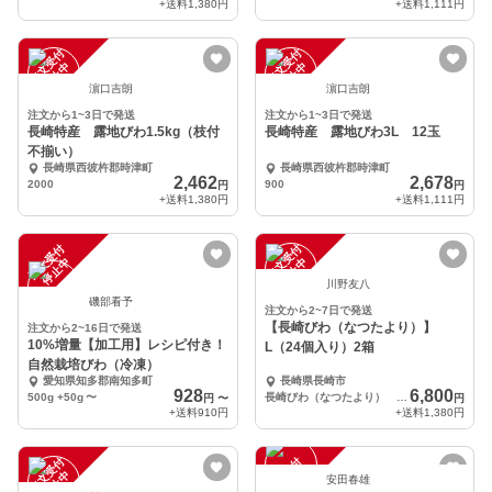
+送料
1,380円
+送料
1,111円
注
文
受
付
停
止
注
文
受
付
停
止
中
中
濵口吉朗
濵口吉朗
注文から1~3日で発送
注文から1~3日で発送
長崎特産 露地びわ1.5kg（枝付
長崎特産 露地びわ3L 12玉
不揃い）
長崎県西彼杵郡時津町
長崎県西彼杵郡時津町
2,462
2,678
2000
900
円
円
+送料
1,380円
+送料
1,111円
注
文
受
付
停
止
注
文
受
付
停
止
中
中
川野友八
磯部看予
注文から2~7日で発送
【長崎びわ（なつたより）】
注文から2~16日で発送
10%増量【加工用】レシピ付き！
L（24個入り）2箱
自然栽培びわ（冷凍）
愛知県知多郡南知多町
長崎県長崎市
928
6,800
500g +50g
〜
長崎びわ（なつたより） L（24個入り）１箱
円
〜
円
+送料
910円
+送料
1,380円
注
文
受
付
停
止
注
文
受
付
停
止
中
中
安田春雄