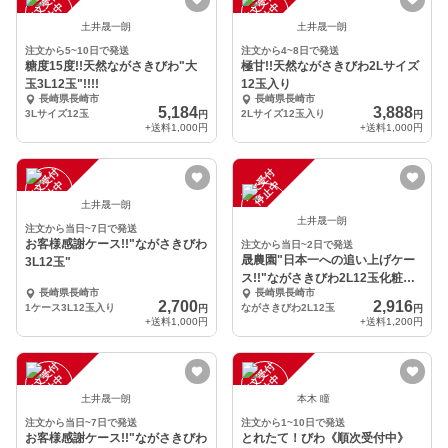
注
文
受
付
停
止
注
文
受
付
停
止
中
中
土井晟一朗
土井晟一朗
注文から5~10日で発送
注文から4~8日で発送
糖度15度!!天然ながさきびわ"大
極甘!!天然ながさきびわ2Lサイズ
玉3L12玉"!!!!
12玉入り
長崎県長崎市
長崎県長崎市
5,184
3,888
3Lサイズ12玉
2Lサイズ12玉入り
円
円
+送料
1,000円
+送料
1,000円
注
文
受
付
停
止
注
文
受
付
停
止
中
中
土井晟一朗
土井晟一朗
注文から当日~7日で発送
お客様感謝ケース!!"ながさきびわ
注文から当日~2日で発送
晟農園"日本一への追い上げケー
3L12玉"
ス!!"ながさきびわ2L12玉化粧箱
長崎県長崎市
長崎県長崎市
入り
2,700
2,916
1ケース3L12玉入り
ながさきびわ2L12玉
円
円
+送料
1,000円
+送料
1,200円
注
文
受
付
停
止
注
文
受
付
停
止
中
中
土井晟一朗
本木 瞳
注文から当日~7日で発送
注文から1~10日で発送
お客様感謝ケース!!"ながさきびわ
とれたて！びわ《順次受付中》