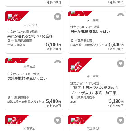
+送料
690円
+送料
690円
注
文
受
付
停
止
注
文
受
付
停
止
中
中
安田春雄
山木こずえ
注文から3~7日で発送
房州産枇杷 潮風いっぱい
注文から1~16日で発送
果汁が溢れるびわ ３L化粧箱
千葉県南房総市
千葉県館山市
5,100
5,400
一箱12個入り
L級25粒～30粒位入り2キロ
円
円
+送料
690円
+送料
690円
注
文
受
付
停
止
注
文
受
付
停
止
中
中
安田春雄
注文から10~16日で発送
柴田幸宣
房州産枇杷 潮風いっぱい
注文から1~4日で発送
『訳アリ 房州びわ/枇杷 2kg キ
ズ・アザあり』家庭・加工用 南
千葉県館山市
千葉県南房総市
房総市
5,400
3,190
L級25粒～30粒位入り2キロ
2kg
円
円
+送料
690円
+送料
790円
注
文
受
付
停
止
注
文
受
付
停
止
中
中
市村満宏
武士俣 渉