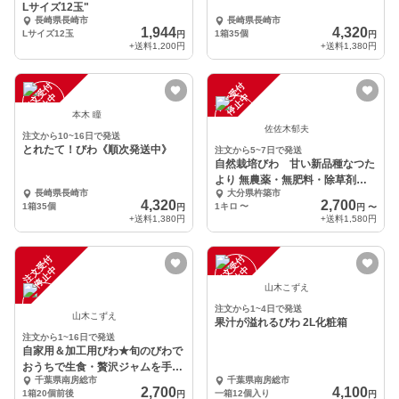
Lサイズ12玉"
長崎県長崎市
長崎県長崎市
1,944
4,320
Lサイズ12玉
1箱35個
円
円
+送料
1,200円
+送料
1,380円
注
文
受
付
停
止
注
文
受
付
停
止
中
中
本木 瞳
佐佐木郁夫
注文から10~16日で発送
とれたて！びわ《順次発送中》
注文から5~7日で発送
自然栽培びわ 甘い新品種なつた
より 無農薬・無肥料・除草剤不
長崎県長崎市
大分県杵築市
使ビワ
4,320
2,700
1箱35個
1キロ
〜
円
円
〜
+送料
1,380円
+送料
1,580円
注
文
受
付
停
止
注
文
受
付
停
止
中
中
山木こずえ
注文から1~4日で発送
山木こずえ
果汁が溢れるびわ 2L化粧箱
注文から1~16日で発送
自家用＆加工用びわ★旬のびわで
おうちで生食・贅沢ジャムを手作
千葉県南房総市
千葉県南房総市
りしよう！！
2,700
4,100
1箱20個前後
一箱12個入り
円
円