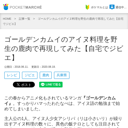
Pocket Marche
ポケマルとは
通信中...
記事一覧
ゴールデンカムイのアイヌ料理を野生の鹿肉で再現してみた【自宅
HOME
でジビエ】
ゴールデンカムイのアイヌ料理を野
生の鹿肉で再現してみた【自宅でジビ
エ】
公開日：2018.06.11.
更新日：2020.08.19.
レシピ
ジビエ
鹿肉
兵庫県
この春からアニメ化もされているマンガ
『ゴールデンカム
イ』
。すっかりハマったわたなべは、アイヌ語の勉強まで始
めてしまいました。
主人公の1人、アイヌ人少女アシリパ（リは小さいリ）が繰り
出すアイヌ料理の数々に、異色の飯テロとしても注目されて