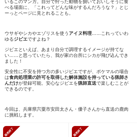
いるこのマンガ。自分で狩った動物を捌いておいしそうに食
べる場面に、「これってどんな味がするんだろうな？」とじ
ーっとページに見とれることも。
ウサギやシカやエゾリスを使う
アイヌ料理
……これっていわ
ゆる
ジビエ
ですよね？
ジビエといえば、あまり自分で調理するイメージが持てな
い……と思っていたら、我が家の台所にシカが飛び込んでき
ました！
安全性に不安を持つ方の多いジビエですが、ポケマルの場合
は
食肉処理業の許可を取得した解体施設を持っている猟師さ
んだけ
が登録可能。安心なジビエを
猟師直送
で楽しむことが
できるのです。
今回は、兵庫県宍粟市安田太さん・優子さんから直送の鹿肉
に挑戦します。
販売終了
販売終了