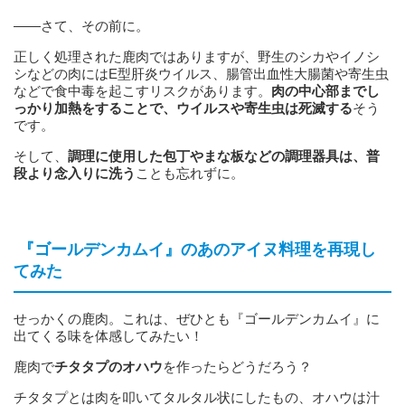
——さて、その前に。
正しく処理された鹿肉ではありますが、野生のシカやイノシ
シなどの肉にはE型肝炎ウイルス、腸管出血性大腸菌や寄生虫
などで食中毒を起こすリスクがあります。
肉の中心部までし
っかり加熱をすることで、ウイルスや寄生虫は死滅する
そう
です。
そして、
調理に使用した包丁やまな板などの調理器具は、普
段より念入りに洗う
ことも忘れずに。
『ゴールデンカムイ』のあのアイヌ料理を再現し
てみた
せっかくの鹿肉。これは、ぜひとも『ゴールデンカムイ』に
出てくる味を体感してみたい！
鹿肉で
チタタプのオハウ
を作ったらどうだろう？
チタタプとは肉を叩いてタルタル状にしたもの、オハウは汁