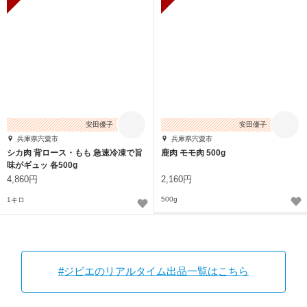
安田優子
安田優子
兵庫県宍粟市
兵庫県宍粟市
シカ肉 背ロース・もも 急速冷凍で旨
鹿肉 モモ肉 500g
味がギュッ 各500g
4,860円
2,160円
500g
1キロ
#ジビエのリアルタイム出品一覧はこちら